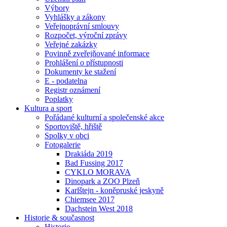
Výbory
Vyhlášky a zákony
Veřejnoprávní smlouvy
Rozpočet, výroční zprávy
Veřejné zakázky
Povinně zveřejňované informace
Prohlášení o přístupnosti
Dokumenty ke stažení
E - podatelna
Registr oznámení
Poplatky
Kultura a sport
Pořádané kulturní a společenské akce
Sportoviště, hřiště
Spolky v obci
Fotogalerie
Drakiáda 2019
Bad Fussing 2017
CYKLO MORAVA
Dinopark a ZOO Plzeň
Karlštejn - koněpruské jeskyně
Chiemsee 2017
Dachstein West 2018
Historie & současnost
Historie