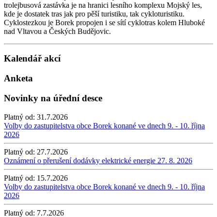
trolejbusová zastávka je na hranici lesního komplexu Mojský les,
kde je dostatek tras jak pro pěší turistiku, tak cykloturistiku.
Cyklostezkou je Borek propojen i se sítí cyklotras kolem Hluboké
nad Vltavou a Českých Budějovic.
Kalendář akcí
Anketa
Novinky na úřední desce
Platný od:
31.7.2026
Volby do zastupitelstva obce Borek konané ve dnech 9. - 10. října
2026
Platný od:
27.7.2026
Oznámení o přerušení dodávky elektrické energie 27. 8. 2026
Platný od:
15.7.2026
Volby do zastupitelstva obce Borek konané ve dnech 9. - 10. října
2026
Platný od:
7.7.2026