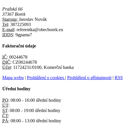
Pražská 66
37367 Borek
Starosta:
Jaroslav Novák
Tel:
387225093
E-mail:
referentka@obecborek.eu
IDDS:
9gpama7
Fakturační údaje
IČ:
00244678
DIČ:
CZ00244678
Účet:
11724231/0100, Komerční banka
Mapa webu
|
Prohlášení o cookies
|
Prohlášení o přístupnosti
|
RSS
Úřední hodiny
PO:
08:00 - 16:00 úřední hodiny
ÚT:
ST:
08:00 - 19:00 úřední hodiny
ČT:
PÁ:
08:00 - 13:00 úřední hodiny