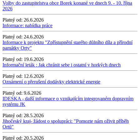
Volby do zastupitelstva obce Borek konané ve dnech 9. - 10. října
2026
Platný od:
26.6.2026
Informace: nabídka práce
Platný od:
24.6.2026
Informace k projektu "Zpřístupnění starého důlního díla a přírodní
památky Orty"
Platný od:
19.6.2026
Informační leták : Jak chránit sebe i ostatní v horkých dnech
Platný od:
12.6.2026
Oznámení o přerušení dodávky elektrické energie
Platný od:
9.6.2026
IDESKA - další informace o vznikajícím integrovaném dopravním
systému JK
Platný od:
28.5.2026
Jihočeský kraj- žádost o spolupráci: "Pomozte nám oživit příběh
Ortů"
Platný od:
20.5.2026