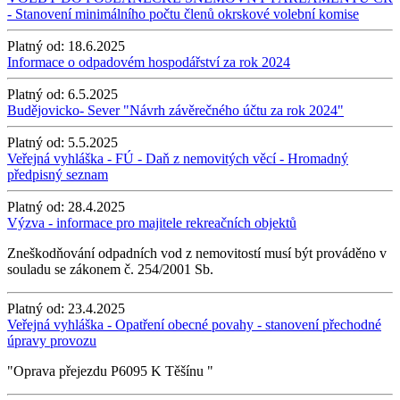
- Stanovení minimálního počtu členů okrskové volební komise
Platný od:
18.6.2025
Informace o odpadovém hospodářství za rok 2024
Platný od:
6.5.2025
Budějovicko- Sever "Návrh závěrečného účtu za rok 2024"
Platný od:
5.5.2025
Veřejná vyhláška - FÚ - Daň z nemovitých věcí - Hromadný
předpisný seznam
Platný od:
28.4.2025
Výzva - informace pro majitele rekreačních objektů
Zneškodňování odpadních vod z nemovitostí musí být prováděno v
souladu se zákonem č. 254/2001 Sb.
Platný od:
23.4.2025
Veřejná vyhláška - Opatření obecné povahy - stanovení přechodné
úpravy provozu
"Oprava přejezdu P6095 K Těšínu "