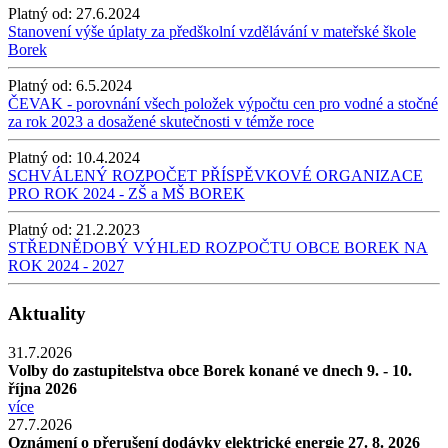
Platný od:
27.6.2024
Stanovení výše úplaty za předškolní vzdělávání v mateřské škole
Borek
Platný od:
6.5.2024
ČEVAK - porovnání všech položek výpočtu cen pro vodné a stočné
za rok 2023 a dosažené skutečnosti v témže roce
Platný od:
10.4.2024
SCHVÁLENÝ ROZPOČET PŘÍSPĚVKOVÉ ORGANIZACE
PRO ROK 2024 - ZŠ a MŠ BOREK
Platný od:
21.2.2023
STŘEDNĚDOBÝ VÝHLED ROZPOČTU OBCE BOREK NA
ROK 2024 - 2027
Aktuality
31.7.2026
Volby do zastupitelstva obce Borek konané ve dnech 9. - 10.
října 2026
více
27.7.2026
Oznámení o přerušení dodávky elektrické energie 27. 8. 2026