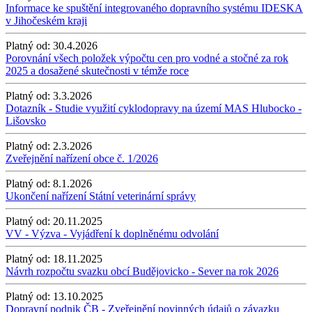
Informace ke spuštění integrovaného dopravního systému IDESKA
v Jihočeském kraji
Platný od:
30.4.2026
Porovnání všech položek výpočtu cen pro vodné a stočné za rok
2025 a dosažené skutečnosti v témže roce
Platný od:
3.3.2026
Dotazník - Studie využití cyklodopravy na území MAS Hlubocko -
Lišovsko
Platný od:
2.3.2026
Zveřejnění nařízení obce č. 1/2026
Platný od:
8.1.2026
Ukončení nařízení Státní veterinární správy
Platný od:
20.11.2025
VV - Výzva - Vyjádření k doplněnému odvolání
Platný od:
18.11.2025
Návrh rozpočtu svazku obcí Budějovicko - Sever na rok 2026
Platný od:
13.10.2025
Dopravní podnik ČB - Zveřejnění povinných údajů o závazku