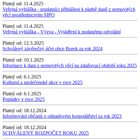
Platný od:
11.4.2025
Veřejná vyhláška - poplatníci přihlášeni k platbě daně z nemovitých
věcí prostřednictvím SIPO
Platný od:
11.4.2025
Veřejná vyhláška - Výzva - Vyjádření k podanému odvolání
Platný od:
12.3.2025
Schválený závěrečný účet obce Borek za rok 2024
Platný od:
10.1.2025
Informace k dani z nemovitých věcí na zdaňovací období roku 2025
Platný od:
6.1.2025
Kulturní a společenské akce v roce 2025
Platný od:
6.1.2025
Poplatky v roce 2025
Platný od:
18.12.2024
Informování občanů o odpadovém hospodářství za rok 2023
Platný od:
18.12.2024
SCHVÁLENÝ ROZPOČET ROKU 2025