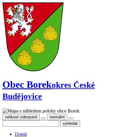
Obec Borek
okres České
Budějovice
velikost zobrazení
normální
Domů