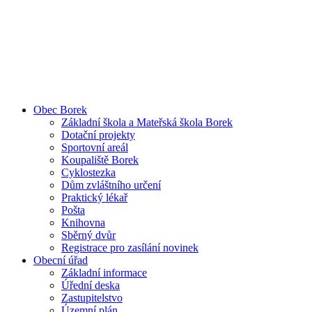
Obec Borek
Základní škola a Mateřská škola Borek
Dotační projekty
Sportovní areál
Koupaliště Borek
Cyklostezka
Dům zvláštního určení
Praktický lékař
Pošta
Knihovna
Sběrný dvůr
Registrace pro zasílání novinek
Obecní úřad
Základní informace
Úřední deska
Zastupitelstvo
Územní plán