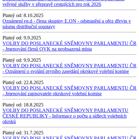
veřejné služby v přepravě cestujících pro rok 2026
Platný od:
8.10.2025
Oznámení eg.d - člena skupiny E.ON - odstranění a ořez dřevin v
pásmu distribuční soustavy
Platný od:
9.9.2025
VOLBY DO POSLANECKÉ SNĚMOVNY PARLAMENTU ČR
- Jmenování členů OVK na neobsazená místa
Platný od:
9.9.2025
VOLBY DO POSLANECKÉ SNĚMOVNY PARLAMENTU ČR
- Oznámení o svolání prvního zasedání okrskové volební komise
Platný od:
22.8.2025
VOLBY DO POSLANECKÉ SNĚMOVNY PARLAMENTU ČR
- Jmenování zapisovatele okrskové volební komise
Platný od:
18.8.2025
VOLBY DO POSLANECKÉ SNĚMOVNY PARLAMENTU
ČESKÉ REPUBLIKY - Informace o počtu a sídlech volebních
okrsků
Platný od:
31.7.2025
VOLBY DO POSLANECKÉ SNĚMOVNY PARLAMENTU ČR