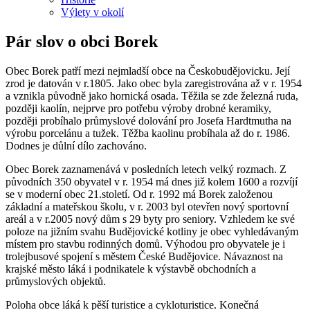
Výlety v okolí
Pár slov o obci Borek
Obec Borek patří mezi nejmladší obce na Českobudějovicku. Její
zrod je datován v r.1805. Jako obec byla zaregistrována až v r. 1954
a vznikla původně jako hornická osada. Těžila se zde železná ruda,
později kaolín, nejprve pro potřebu výroby drobné keramiky,
později probíhalo průmyslové dolování pro Josefa Hardtmutha na
výrobu porcelánu a tužek. Těžba kaolinu probíhala až do r. 1986.
Dodnes je důlní dílo zachováno.
Obec Borek zaznamenává v posledních letech velký rozmach. Z
původních 350 obyvatel v r. 1954 má dnes již kolem 1600 a rozvíjí
se v moderní obec 21.století. Od r. 1992 má Borek založenou
základní a mateřskou školu, v r. 2003 byl otevřen nový sportovní
areál a v r.2005 nový dům s 29 byty pro seniory. Vzhledem ke své
poloze na jižním svahu Budějovické kotliny je obec vyhledávaným
místem pro stavbu rodinných domů. Výhodou pro obyvatele je i
trolejbusové spojení s městem České Budějovice. Návaznost na
krajské město láká i podnikatele k výstavbě obchodních a
průmyslových objektů.
Poloha obce láká k pěší turistice a cykloturistice. Konečná