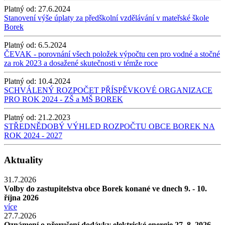
Platný od:
27.6.2024
Stanovení výše úplaty za předškolní vzdělávání v mateřské škole
Borek
Platný od:
6.5.2024
ČEVAK - porovnání všech položek výpočtu cen pro vodné a stočné
za rok 2023 a dosažené skutečnosti v témže roce
Platný od:
10.4.2024
SCHVÁLENÝ ROZPOČET PŘÍSPĚVKOVÉ ORGANIZACE
PRO ROK 2024 - ZŠ a MŠ BOREK
Platný od:
21.2.2023
STŘEDNĚDOBÝ VÝHLED ROZPOČTU OBCE BOREK NA
ROK 2024 - 2027
Aktuality
31.7.2026
Volby do zastupitelstva obce Borek konané ve dnech 9. - 10.
října 2026
více
27.7.2026
Oznámení o přerušení dodávky elektrické energie 27. 8. 2026