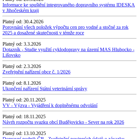
Informace ke spuštění integrovaného dopravního systému IDESKA
v Jihočeském kraji
Platný od:
30.4.2026
Porovnání všech položek výpočtu cen pro vodné a stočné za rok
2025 a dosažené skutečnosti v témže roce
Platný od:
3.3.2026
Dotazník - Studie využití cyklodopravy na území MAS Hlubocko -
Lišovsko
Platný od:
2.3.2026
Zveřejnění nařízení obce č. 1/2026
Platný od:
8.1.2026
Ukončení nařízení Státní veterinární správy
Platný od:
20.11.2025
VV - Výzva - Vyjádření k doplněnému odvolání
Platný od:
18.11.2025
Návrh rozpočtu svazku obcí Budějovicko - Sever na rok 2026
Platný od:
13.10.2025
Dopravní podnik ČB - Zveřejnění povinných údajů o závazku