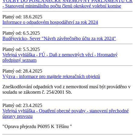
VOLBY DO POSLANECKÉ SNĚMOVNY PARLAMENTU ČR
- Stanovení minimálního počtu členů okrskové volební komise
Platný od:
18.6.2025
Informace o odpadovém hospodářství za rok 2024
Platný od:
6.5.2025
Budějovicko- Sever "Návrh závěrečného účtu za rok 2024"
Platný od:
5.5.2025
Veřejná vyhláška - FÚ - Daň z nemovitých věcí - Hromadný
předpisný seznam
Platný od:
28.4.2025
Výzva - informace pro majitele rekreačních objektů
Zneškodňování odpadních vod z nemovitostí musí být prováděno v
souladu se zákonem č. 254/2001 Sb.
Platný od:
23.4.2025
Veřejná vyhláška - Opatření obecné povahy - stanovení přechodné
úpravy provozu
"Oprava přejezdu P6095 K Těšínu "