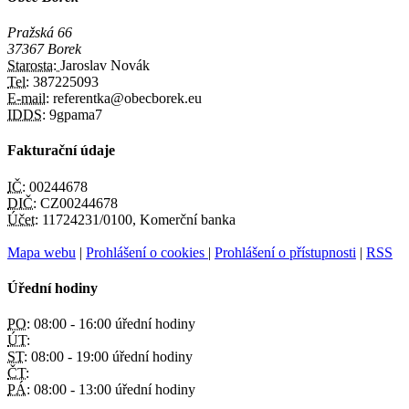
Pražská 66
37367 Borek
Starosta:
Jaroslav Novák
Tel:
387225093
E-mail:
referentka@obecborek.eu
IDDS:
9gpama7
Fakturační údaje
IČ:
00244678
DIČ:
CZ00244678
Účet:
11724231/0100, Komerční banka
Mapa webu
|
Prohlášení o cookies
|
Prohlášení o přístupnosti
|
RSS
Úřední hodiny
PO:
08:00 - 16:00 úřední hodiny
ÚT:
ST:
08:00 - 19:00 úřední hodiny
ČT:
PÁ:
08:00 - 13:00 úřední hodiny