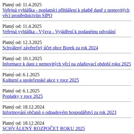
Platný od:
11.4.2025
Veřejná vyhláška - poplatníci přihlášeni k platbě daně z nemovitých
věcí prostřednictvím SIPO
Platný od:
11.4.2025
Veřejná vyhláška - Výzva - Vyjádření k podanému odvolání
Platný od:
12.3.2025
Schválený závěrečný účet obce Borek za rok 2024
Platný od:
10.1.2025
Informace k dani z nemovitých věcí na zdaňovací období roku 2025
Platný od:
6.1.2025
Kulturní a společenské akce v roce 2025
Platný od:
6.1.2025
Poplatky v roce 2025
Platný od:
18.12.2024
Informování občanů o odpadovém hospodářství za rok 2023
Platný od:
18.12.2024
SCHVÁLENÝ ROZPOČET ROKU 2025