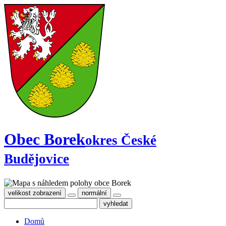
Obec Borek
okres České
Budějovice
velikost zobrazení
normální
Domů