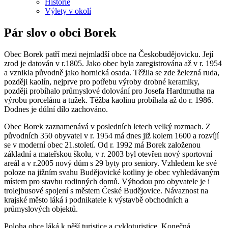
Historie
Výlety v okolí
Pár slov o obci Borek
Obec Borek patří mezi nejmladší obce na Českobudějovicku. Její
zrod je datován v r.1805. Jako obec byla zaregistrována až v r. 1954
a vznikla původně jako hornická osada. Těžila se zde železná ruda,
později kaolín, nejprve pro potřebu výroby drobné keramiky,
později probíhalo průmyslové dolování pro Josefa Hardtmutha na
výrobu porcelánu a tužek. Těžba kaolinu probíhala až do r. 1986.
Dodnes je důlní dílo zachováno.
Obec Borek zaznamenává v posledních letech velký rozmach. Z
původních 350 obyvatel v r. 1954 má dnes již kolem 1600 a rozvíjí
se v moderní obec 21.století. Od r. 1992 má Borek založenou
základní a mateřskou školu, v r. 2003 byl otevřen nový sportovní
areál a v r.2005 nový dům s 29 byty pro seniory. Vzhledem ke své
poloze na jižním svahu Budějovické kotliny je obec vyhledávaným
místem pro stavbu rodinných domů. Výhodou pro obyvatele je i
trolejbusové spojení s městem České Budějovice. Návaznost na
krajské město láká i podnikatele k výstavbě obchodních a
průmyslových objektů.
Poloha obce láká k pěší turistice a cykloturistice. Konečná