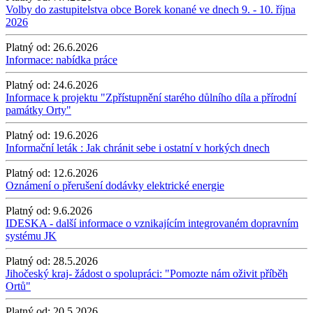
Volby do zastupitelstva obce Borek konané ve dnech 9. - 10. října
2026
Platný od:
26.6.2026
Informace: nabídka práce
Platný od:
24.6.2026
Informace k projektu "Zpřístupnění starého důlního díla a přírodní
památky Orty"
Platný od:
19.6.2026
Informační leták : Jak chránit sebe i ostatní v horkých dnech
Platný od:
12.6.2026
Oznámení o přerušení dodávky elektrické energie
Platný od:
9.6.2026
IDESKA - další informace o vznikajícím integrovaném dopravním
systému JK
Platný od:
28.5.2026
Jihočeský kraj- žádost o spolupráci: "Pomozte nám oživit příběh
Ortů"
Platný od:
20.5.2026