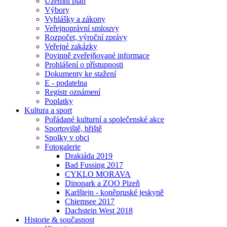
Územní plán
Výbory
Vyhlášky a zákony
Veřejnoprávní smlouvy
Rozpočet, výroční zprávy
Veřejné zakázky
Povinně zveřejňované informace
Prohlášení o přístupnosti
Dokumenty ke stažení
E - podatelna
Registr oznámení
Poplatky
Kultura a sport
Pořádané kulturní a společenské akce
Sportoviště, hřiště
Spolky v obci
Fotogalerie
Drakiáda 2019
Bad Fussing 2017
CYKLO MORAVA
Dinopark a ZOO Plzeň
Karlštejn - koněpruské jeskyně
Chiemsee 2017
Dachstein West 2018
Historie & současnost