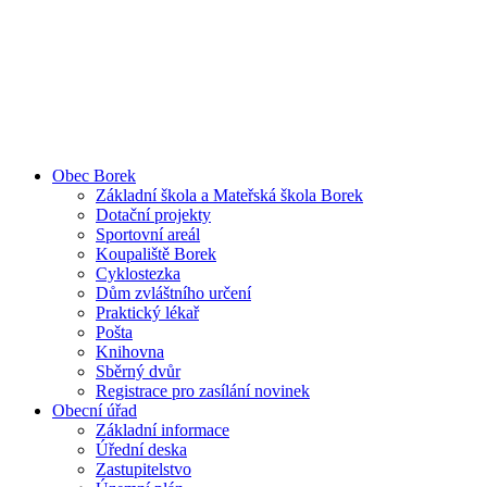
Obec Borek
Základní škola a Mateřská škola Borek
Dotační projekty
Sportovní areál
Koupaliště Borek
Cyklostezka
Dům zvláštního určení
Praktický lékař
Pošta
Knihovna
Sběrný dvůr
Registrace pro zasílání novinek
Obecní úřad
Základní informace
Úřední deska
Zastupitelstvo