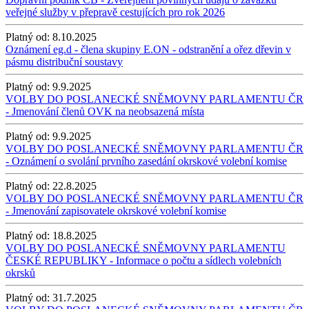
veřejné služby v přepravě cestujících pro rok 2026
Platný od:
8.10.2025
Oznámení eg.d - člena skupiny E.ON - odstranění a ořez dřevin v
pásmu distribuční soustavy
Platný od:
9.9.2025
VOLBY DO POSLANECKÉ SNĚMOVNY PARLAMENTU ČR
- Jmenování členů OVK na neobsazená místa
Platný od:
9.9.2025
VOLBY DO POSLANECKÉ SNĚMOVNY PARLAMENTU ČR
- Oznámení o svolání prvního zasedání okrskové volební komise
Platný od:
22.8.2025
VOLBY DO POSLANECKÉ SNĚMOVNY PARLAMENTU ČR
- Jmenování zapisovatele okrskové volební komise
Platný od:
18.8.2025
VOLBY DO POSLANECKÉ SNĚMOVNY PARLAMENTU
ČESKÉ REPUBLIKY - Informace o počtu a sídlech volebních
okrsků
Platný od:
31.7.2025