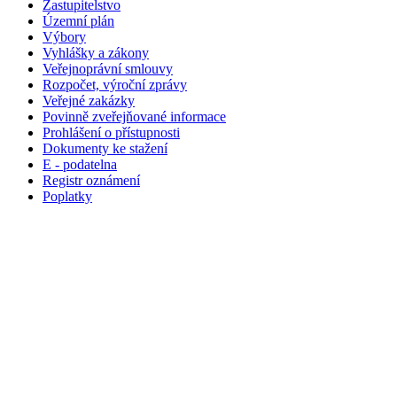
Zastupitelstvo
Územní plán
Výbory
Vyhlášky a zákony
Veřejnoprávní smlouvy
Rozpočet, výroční zprávy
Veřejné zakázky
Povinně zveřejňované informace
Prohlášení o přístupnosti
Dokumenty ke stažení
E - podatelna
Registr oznámení
Poplatky