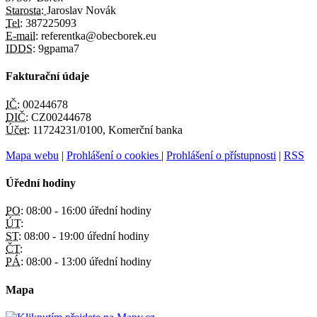
Starosta:
Jaroslav Novák
Tel:
387225093
E-mail:
referentka@obecborek.eu
IDDS:
9gpama7
Fakturační údaje
IČ:
00244678
DIČ:
CZ00244678
Účet:
11724231/0100, Komerční banka
Mapa webu
|
Prohlášení o cookies
|
Prohlášení o přístupnosti
|
RSS
Úřední hodiny
PO:
08:00 - 16:00 úřední hodiny
ÚT:
ST:
08:00 - 19:00 úřední hodiny
ČT:
PÁ:
08:00 - 13:00 úřední hodiny
Mapa