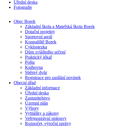
Úřední deska
Fotografie
Obec Borek
Základní škola a Mateřská škola Borek
Dotační projekty
Sportovní areál
Koupaliště Borek
Cyklostezka
Dům zvláštního určení
Praktický lékař
Pošta
Knihovna
Sběrný dvůr
Registrace pro zasílání novinek
Obecní úřad
Základní informace
Úřední deska
Zastupitelstvo
Územní plán
Výbory
Vyhlášky a zákony
Veřejnoprávní smlouvy
Rozpočet, výroční zprávy