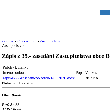
výchozí
-
Obecní úřad
-
Zastupitelstvo
Zastupitelstvo
Zápis z 35.- zasedání Zastupitelstva obce 
Přílohy k článku
Jméno souboru
Popis
Velikost
zapis-z-35.-zasedani-zo-borek-14.1.2026.docx
38.7 Kb
Platný od:
16.2.2026
Obec Borek
Pražská 66
37367 Borek