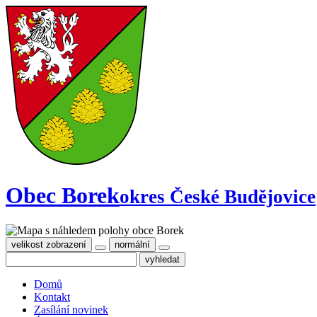
Obec Borek
okres České Budějovice
velikost zobrazení
normální
Domů
Kontakt
Zasílání novinek