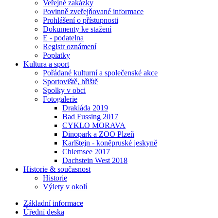
Veřejné zakázky
Povinně zveřejňované informace
Prohlášení o přístupnosti
Dokumenty ke stažení
E - podatelna
Registr oznámení
Poplatky
Kultura a sport
Pořádané kulturní a společenské akce
Sportoviště, hřiště
Spolky v obci
Fotogalerie
Drakiáda 2019
Bad Fussing 2017
CYKLO MORAVA
Dinopark a ZOO Plzeň
Karlštejn - koněpruské jeskyně
Chiemsee 2017
Dachstein West 2018
Historie & současnost
Historie
Výlety v okolí
Základní informace
Úřední deska