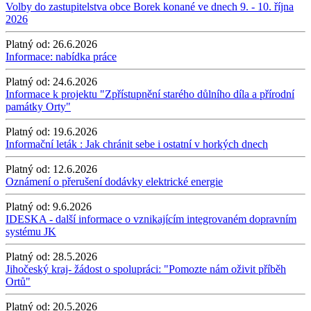
Volby do zastupitelstva obce Borek konané ve dnech 9. - 10. října
2026
Platný od:
26.6.2026
Informace: nabídka práce
Platný od:
24.6.2026
Informace k projektu "Zpřístupnění starého důlního díla a přírodní
památky Orty"
Platný od:
19.6.2026
Informační leták : Jak chránit sebe i ostatní v horkých dnech
Platný od:
12.6.2026
Oznámení o přerušení dodávky elektrické energie
Platný od:
9.6.2026
IDESKA - další informace o vznikajícím integrovaném dopravním
systému JK
Platný od:
28.5.2026
Jihočeský kraj- žádost o spolupráci: "Pomozte nám oživit příběh
Ortů"
Platný od:
20.5.2026