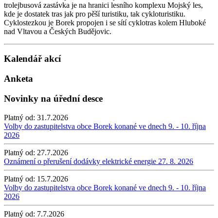
trolejbusová zastávka je na hranici lesního komplexu Mojský les,
kde je dostatek tras jak pro pěší turistiku, tak cykloturistiku.
Cyklostezkou je Borek propojen i se sítí cyklotras kolem Hluboké
nad Vltavou a Českých Budějovic.
Kalendář akcí
Anketa
Novinky na úřední desce
Platný od:
31.7.2026
Volby do zastupitelstva obce Borek konané ve dnech 9. - 10. října
2026
Platný od:
27.7.2026
Oznámení o přerušení dodávky elektrické energie 27. 8. 2026
Platný od:
15.7.2026
Volby do zastupitelstva obce Borek konané ve dnech 9. - 10. října
2026
Platný od:
7.7.2026