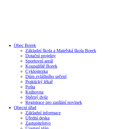
Obec Borek
Základní škola a Mateřská škola Borek
Dotační projekty
Sportovní areál
Koupaliště Borek
Cyklostezka
Dům zvláštního určení
Praktický lékař
Pošta
Knihovna
Sběrný dvůr
Registrace pro zasílání novinek
Obecní úřad
Základní informace
Úřední deska
Zastupitelstvo
Územní plán