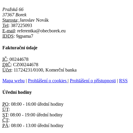
Pražská 66
37367 Borek
Starosta:
Jaroslav Novák
Tel:
387225093
E-mail:
referentka@obecborek.eu
IDDS:
9gpama7
Fakturační údaje
IČ:
00244678
DIČ:
CZ00244678
Účet:
11724231/0100, Komerční banka
Mapa webu
|
Prohlášení o cookies
|
Prohlášení o přístupnosti
|
RSS
Úřední hodiny
PO:
08:00 - 16:00 úřední hodiny
ÚT:
ST:
08:00 - 19:00 úřední hodiny
ČT:
PÁ:
08:00 - 13:00 úřední hodiny