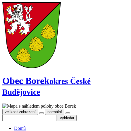
Obec Borek
okres České
Budějovice
velikost zobrazení
normální
Domů