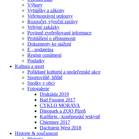
Výbory
Vyhlášky a zákony
Veřejnoprávní smlouvy
Rozpočet, výroční zprávy
Veřejné zakázky
Povinně zveřejňované informace
Prohlášení o přístupnosti
Dokumenty ke stažení
E - podatelna
Registr oznámení
Poplatky
Kultura a sport
Pořádané kulturní a společenské akce
Sportoviště, hřiště
Spolky v obci
Fotogalerie
Drakiáda 2019
Bad Fussing 2017
CYKLO MORAVA
Dinopark a ZOO Plzeň
Karlštejn - koněpruské jeskyně
Chiemsee 2017
Dachstein West 2018
Historie & současnost
Historie