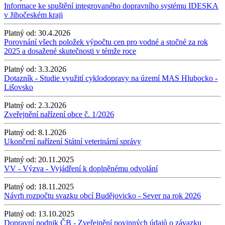
Informace ke spuštění integrovaného dopravního systému IDESKA
v Jihočeském kraji
Platný od:
30.4.2026
Porovnání všech položek výpočtu cen pro vodné a stočné za rok
2025 a dosažené skutečnosti v témže roce
Platný od:
3.3.2026
Dotazník - Studie využití cyklodopravy na území MAS Hlubocko -
Lišovsko
Platný od:
2.3.2026
Zveřejnění nařízení obce č. 1/2026
Platný od:
8.1.2026
Ukončení nařízení Státní veterinární správy
Platný od:
20.11.2025
VV - Výzva - Vyjádření k doplněnému odvolání
Platný od:
18.11.2025
Návrh rozpočtu svazku obcí Budějovicko - Sever na rok 2026
Platný od:
13.10.2025
Dopravní podnik ČB - Zveřejnění povinných údajů o závazku