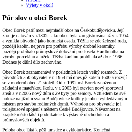
Výlety v okolí
Pár slov o obci Borek
Obec Borek patří mezi nejmladší obce na Českobudějovicku. Její
zrod je datován v r.1805. Jako obec byla zaregistrována až v r. 1954
a vznikla původně jako hornická osada. Těžila se zde železná ruda,
později kaolín, nejprve pro potřebu výroby drobné keramiky,
později probíhalo průmyslové dolování pro Josefa Hardtmutha na
výrobu porcelánu a tužek. Těžba kaolinu probíhala až do r. 1986.
Dodnes je důlní dílo zachováno.
Obec Borek zaznamenává v posledních letech velký rozmach. Z
původních 350 obyvatel v r. 1954 má dnes již kolem 1600 a rozvíjí
se v moderní obec 21.století. Od r. 1992 má Borek založenou
základní a mateřskou školu, v r. 2003 byl otevřen nový sportovní
areál a v r.2005 nový dům s 29 byty pro seniory. Vzhledem ke své
poloze na jižním svahu Budějovické kotliny je obec vyhledávaným
místem pro stavbu rodinných domů. Výhodou pro obyvatele je i
trolejbusové spojení s městem České Budějovice. Návaznost na
krajské město láká i podnikatele k výstavbě obchodních a
průmyslových objektů.
Poloha obce láká k pěší turistice a cykloturistice. Konečná