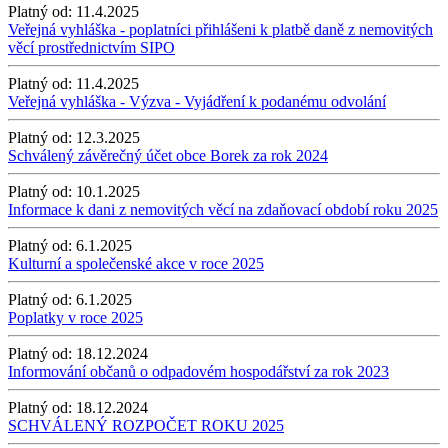
Platný od:
11.4.2025
Veřejná vyhláška - poplatníci přihlášeni k platbě daně z nemovitých
věcí prostřednictvím SIPO
Platný od:
11.4.2025
Veřejná vyhláška - Výzva - Vyjádření k podanému odvolání
Platný od:
12.3.2025
Schválený závěrečný účet obce Borek za rok 2024
Platný od:
10.1.2025
Informace k dani z nemovitých věcí na zdaňovací období roku 2025
Platný od:
6.1.2025
Kulturní a společenské akce v roce 2025
Platný od:
6.1.2025
Poplatky v roce 2025
Platný od:
18.12.2024
Informování občanů o odpadovém hospodářství za rok 2023
Platný od:
18.12.2024
SCHVÁLENÝ ROZPOČET ROKU 2025