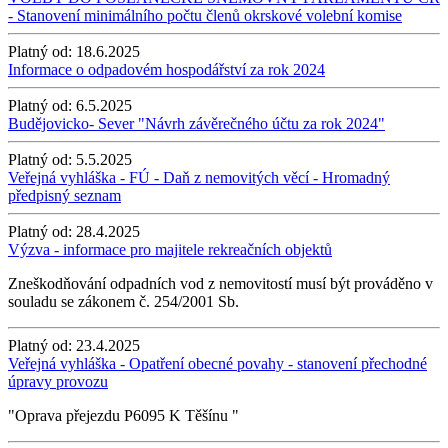
- Stanovení minimálního počtu členů okrskové volební komise
Platný od:
18.6.2025
Informace o odpadovém hospodářství za rok 2024
Platný od:
6.5.2025
Budějovicko- Sever "Návrh závěrečného účtu za rok 2024"
Platný od:
5.5.2025
Veřejná vyhláška - FÚ - Daň z nemovitých věcí - Hromadný
předpisný seznam
Platný od:
28.4.2025
Výzva - informace pro majitele rekreačních objektů
Zneškodňování odpadních vod z nemovitostí musí být prováděno v
souladu se zákonem č. 254/2001 Sb.
Platný od:
23.4.2025
Veřejná vyhláška - Opatření obecné povahy - stanovení přechodné
úpravy provozu
"Oprava přejezdu P6095 K Těšínu "