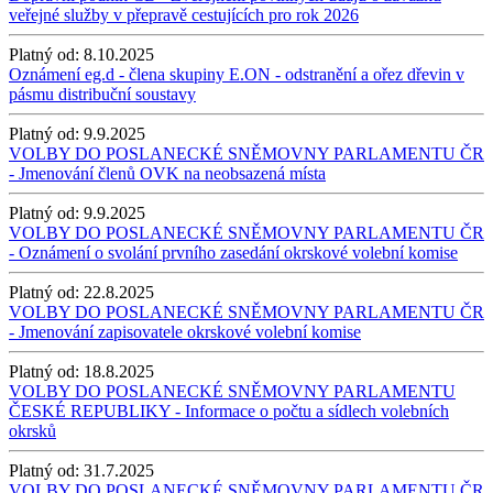
veřejné služby v přepravě cestujících pro rok 2026
Platný od:
8.10.2025
Oznámení eg.d - člena skupiny E.ON - odstranění a ořez dřevin v
pásmu distribuční soustavy
Platný od:
9.9.2025
VOLBY DO POSLANECKÉ SNĚMOVNY PARLAMENTU ČR
- Jmenování členů OVK na neobsazená místa
Platný od:
9.9.2025
VOLBY DO POSLANECKÉ SNĚMOVNY PARLAMENTU ČR
- Oznámení o svolání prvního zasedání okrskové volební komise
Platný od:
22.8.2025
VOLBY DO POSLANECKÉ SNĚMOVNY PARLAMENTU ČR
- Jmenování zapisovatele okrskové volební komise
Platný od:
18.8.2025
VOLBY DO POSLANECKÉ SNĚMOVNY PARLAMENTU
ČESKÉ REPUBLIKY - Informace o počtu a sídlech volebních
okrsků
Platný od:
31.7.2025
VOLBY DO POSLANECKÉ SNĚMOVNY PARLAMENTU ČR