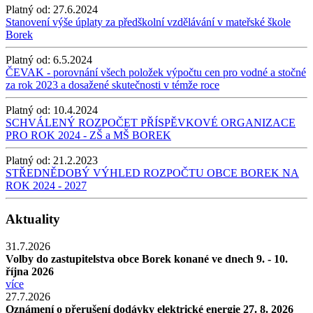
Platný od:
27.6.2024
Stanovení výše úplaty za předškolní vzdělávání v mateřské škole
Borek
Platný od:
6.5.2024
ČEVAK - porovnání všech položek výpočtu cen pro vodné a stočné
za rok 2023 a dosažené skutečnosti v témže roce
Platný od:
10.4.2024
SCHVÁLENÝ ROZPOČET PŘÍSPĚVKOVÉ ORGANIZACE
PRO ROK 2024 - ZŠ a MŠ BOREK
Platný od:
21.2.2023
STŘEDNĚDOBÝ VÝHLED ROZPOČTU OBCE BOREK NA
ROK 2024 - 2027
Aktuality
31.7.2026
Volby do zastupitelstva obce Borek konané ve dnech 9. - 10.
října 2026
více
27.7.2026
Oznámení o přerušení dodávky elektrické energie 27. 8. 2026