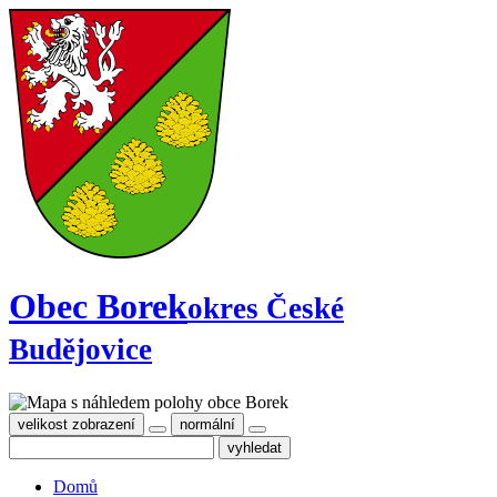
Obec Borek
okres České
Budějovice
velikost zobrazení
normální
Domů