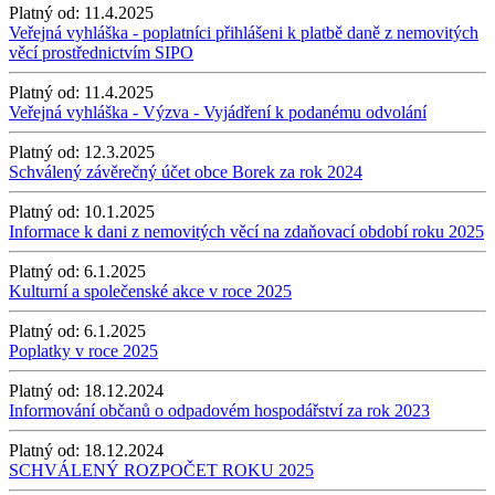
Platný od:
11.4.2025
Veřejná vyhláška - poplatníci přihlášeni k platbě daně z nemovitých
věcí prostřednictvím SIPO
Platný od:
11.4.2025
Veřejná vyhláška - Výzva - Vyjádření k podanému odvolání
Platný od:
12.3.2025
Schválený závěrečný účet obce Borek za rok 2024
Platný od:
10.1.2025
Informace k dani z nemovitých věcí na zdaňovací období roku 2025
Platný od:
6.1.2025
Kulturní a společenské akce v roce 2025
Platný od:
6.1.2025
Poplatky v roce 2025
Platný od:
18.12.2024
Informování občanů o odpadovém hospodářství za rok 2023
Platný od:
18.12.2024
SCHVÁLENÝ ROZPOČET ROKU 2025