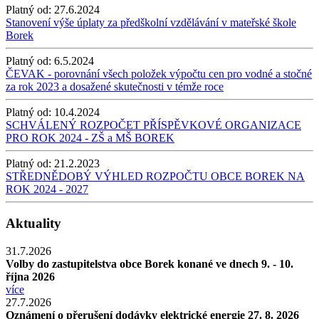
Platný od:
27.6.2024
Stanovení výše úplaty za předškolní vzdělávání v mateřské škole
Borek
Platný od:
6.5.2024
ČEVAK - porovnání všech položek výpočtu cen pro vodné a stočné
za rok 2023 a dosažené skutečnosti v témže roce
Platný od:
10.4.2024
SCHVÁLENÝ ROZPOČET PŘÍSPĚVKOVÉ ORGANIZACE
PRO ROK 2024 - ZŠ a MŠ BOREK
Platný od:
21.2.2023
STŘEDNĚDOBÝ VÝHLED ROZPOČTU OBCE BOREK NA
ROK 2024 - 2027
Aktuality
31.7.2026
Volby do zastupitelstva obce Borek konané ve dnech 9. - 10.
října 2026
více
27.7.2026
Oznámení o přerušení dodávky elektrické energie 27. 8. 2026