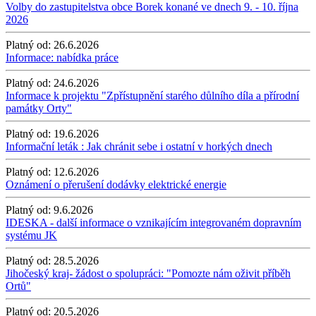
Volby do zastupitelstva obce Borek konané ve dnech 9. - 10. října
2026
Platný od:
26.6.2026
Informace: nabídka práce
Platný od:
24.6.2026
Informace k projektu "Zpřístupnění starého důlního díla a přírodní
památky Orty"
Platný od:
19.6.2026
Informační leták : Jak chránit sebe i ostatní v horkých dnech
Platný od:
12.6.2026
Oznámení o přerušení dodávky elektrické energie
Platný od:
9.6.2026
IDESKA - další informace o vznikajícím integrovaném dopravním
systému JK
Platný od:
28.5.2026
Jihočeský kraj- žádost o spolupráci: "Pomozte nám oživit příběh
Ortů"
Platný od:
20.5.2026