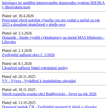
Informace ke spuštění integrovaného dopravního systému IDESKA
v Jihočeském kraji
Platný od:
30.4.2026
Porovnání všech položek výpočtu cen pro vodné a stočné za rok
2025 a dosažené skutečnosti v témže roce
Platný od:
3.3.2026
Dotazník - Studie využití cyklodopravy na území MAS Hlubocko -
Lišovsko
Platný od:
2.3.2026
Zveřejnění nařízení obce č. 1/2026
Platný od:
8.1.2026
Ukončení nařízení Státní veterinární správy
Platný od:
20.11.2025
VV - Výzva - Vyjádření k doplněnému odvolání
Platný od:
18.11.2025
Návrh rozpočtu svazku obcí Budějovicko - Sever na rok 2026
Platný od:
13.10.2025
Dopravní podnik ČB - Zveřejnění povinných údajů o závazku