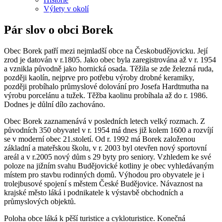
Výlety v okolí
Pár slov o obci Borek
Obec Borek patří mezi nejmladší obce na Českobudějovicku. Její
zrod je datován v r.1805. Jako obec byla zaregistrována až v r. 1954
a vznikla původně jako hornická osada. Těžila se zde železná ruda,
později kaolín, nejprve pro potřebu výroby drobné keramiky,
později probíhalo průmyslové dolování pro Josefa Hardtmutha na
výrobu porcelánu a tužek. Těžba kaolinu probíhala až do r. 1986.
Dodnes je důlní dílo zachováno.
Obec Borek zaznamenává v posledních letech velký rozmach. Z
původních 350 obyvatel v r. 1954 má dnes již kolem 1600 a rozvíjí
se v moderní obec 21.století. Od r. 1992 má Borek založenou
základní a mateřskou školu, v r. 2003 byl otevřen nový sportovní
areál a v r.2005 nový dům s 29 byty pro seniory. Vzhledem ke své
poloze na jižním svahu Budějovické kotliny je obec vyhledávaným
místem pro stavbu rodinných domů. Výhodou pro obyvatele je i
trolejbusové spojení s městem České Budějovice. Návaznost na
krajské město láká i podnikatele k výstavbě obchodních a
průmyslových objektů.
Poloha obce láká k pěší turistice a cykloturistice. Konečná