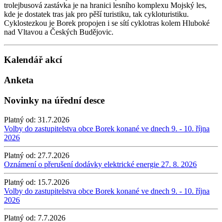
trolejbusová zastávka je na hranici lesního komplexu Mojský les,
kde je dostatek tras jak pro pěší turistiku, tak cykloturistiku.
Cyklostezkou je Borek propojen i se sítí cyklotras kolem Hluboké
nad Vltavou a Českých Budějovic.
Kalendář akcí
Anketa
Novinky na úřední desce
Platný od:
31.7.2026
Volby do zastupitelstva obce Borek konané ve dnech 9. - 10. října
2026
Platný od:
27.7.2026
Oznámení o přerušení dodávky elektrické energie 27. 8. 2026
Platný od:
15.7.2026
Volby do zastupitelstva obce Borek konané ve dnech 9. - 10. října
2026
Platný od:
7.7.2026