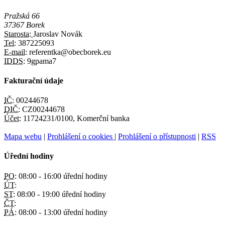
Pražská 66
37367 Borek
Starosta:
Jaroslav Novák
Tel:
387225093
E-mail:
referentka@obecborek.eu
IDDS:
9gpama7
Fakturační údaje
IČ:
00244678
DIČ:
CZ00244678
Účet:
11724231/0100, Komerční banka
Mapa webu
|
Prohlášení o cookies
|
Prohlášení o přístupnosti
|
RSS
Úřední hodiny
PO:
08:00 - 16:00 úřední hodiny
ÚT:
ST:
08:00 - 19:00 úřední hodiny
ČT:
PÁ:
08:00 - 13:00 úřední hodiny