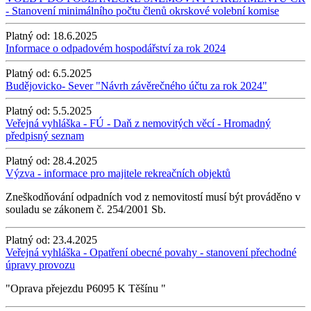
- Stanovení minimálního počtu členů okrskové volební komise
Platný od:
18.6.2025
Informace o odpadovém hospodářství za rok 2024
Platný od:
6.5.2025
Budějovicko- Sever "Návrh závěrečného účtu za rok 2024"
Platný od:
5.5.2025
Veřejná vyhláška - FÚ - Daň z nemovitých věcí - Hromadný
předpisný seznam
Platný od:
28.4.2025
Výzva - informace pro majitele rekreačních objektů
Zneškodňování odpadních vod z nemovitostí musí být prováděno v
souladu se zákonem č. 254/2001 Sb.
Platný od:
23.4.2025
Veřejná vyhláška - Opatření obecné povahy - stanovení přechodné
úpravy provozu
"Oprava přejezdu P6095 K Těšínu "