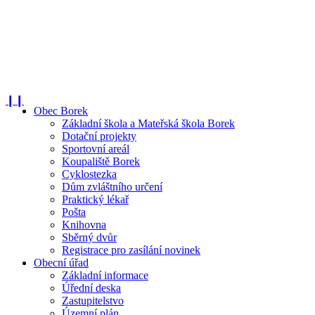
❙❙
Obec Borek
Základní škola a Mateřská škola Borek
Dotační projekty
Sportovní areál
Koupaliště Borek
Cyklostezka
Dům zvláštního určení
Praktický lékař
Pošta
Knihovna
Sběrný dvůr
Registrace pro zasílání novinek
Obecní úřad
Základní informace
Úřední deska
Zastupitelstvo
Územní plán