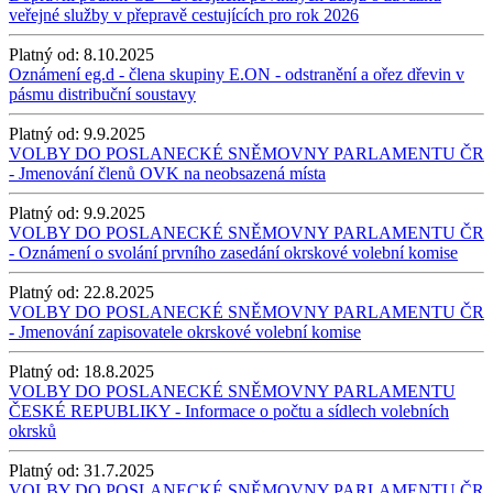
veřejné služby v přepravě cestujících pro rok 2026
Platný od:
8.10.2025
Oznámení eg.d - člena skupiny E.ON - odstranění a ořez dřevin v
pásmu distribuční soustavy
Platný od:
9.9.2025
VOLBY DO POSLANECKÉ SNĚMOVNY PARLAMENTU ČR
- Jmenování členů OVK na neobsazená místa
Platný od:
9.9.2025
VOLBY DO POSLANECKÉ SNĚMOVNY PARLAMENTU ČR
- Oznámení o svolání prvního zasedání okrskové volební komise
Platný od:
22.8.2025
VOLBY DO POSLANECKÉ SNĚMOVNY PARLAMENTU ČR
- Jmenování zapisovatele okrskové volební komise
Platný od:
18.8.2025
VOLBY DO POSLANECKÉ SNĚMOVNY PARLAMENTU
ČESKÉ REPUBLIKY - Informace o počtu a sídlech volebních
okrsků
Platný od:
31.7.2025
VOLBY DO POSLANECKÉ SNĚMOVNY PARLAMENTU ČR