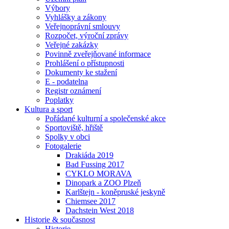
Výbory
Vyhlášky a zákony
Veřejnoprávní smlouvy
Rozpočet, výroční zprávy
Veřejné zakázky
Povinně zveřejňované informace
Prohlášení o přístupnosti
Dokumenty ke stažení
E - podatelna
Registr oznámení
Poplatky
Kultura a sport
Pořádané kulturní a společenské akce
Sportoviště, hřiště
Spolky v obci
Fotogalerie
Drakiáda 2019
Bad Fussing 2017
CYKLO MORAVA
Dinopark a ZOO Plzeň
Karlštejn - koněpruské jeskyně
Chiemsee 2017
Dachstein West 2018
Historie & současnost
Historie