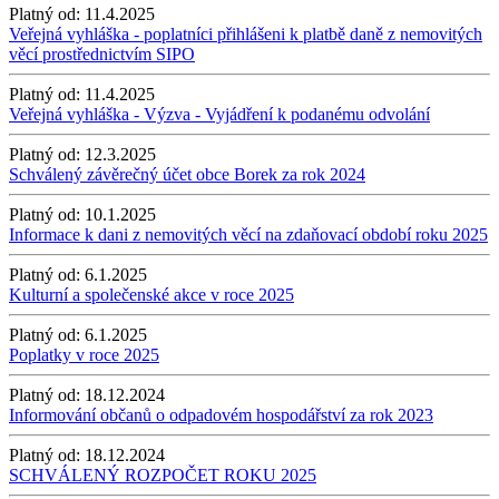
Platný od:
11.4.2025
Veřejná vyhláška - poplatníci přihlášeni k platbě daně z nemovitých
věcí prostřednictvím SIPO
Platný od:
11.4.2025
Veřejná vyhláška - Výzva - Vyjádření k podanému odvolání
Platný od:
12.3.2025
Schválený závěrečný účet obce Borek za rok 2024
Platný od:
10.1.2025
Informace k dani z nemovitých věcí na zdaňovací období roku 2025
Platný od:
6.1.2025
Kulturní a společenské akce v roce 2025
Platný od:
6.1.2025
Poplatky v roce 2025
Platný od:
18.12.2024
Informování občanů o odpadovém hospodářství za rok 2023
Platný od:
18.12.2024
SCHVÁLENÝ ROZPOČET ROKU 2025