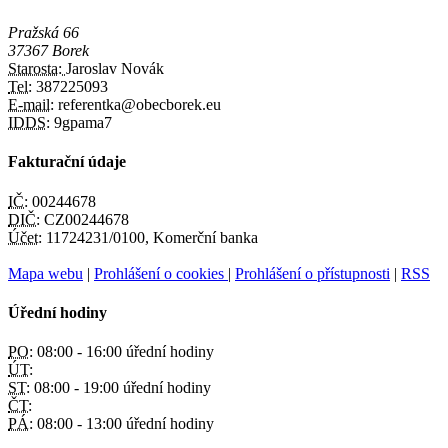
Pražská 66
37367 Borek
Starosta:
Jaroslav Novák
Tel:
387225093
E-mail:
referentka@obecborek.eu
IDDS:
9gpama7
Fakturační údaje
IČ:
00244678
DIČ:
CZ00244678
Účet:
11724231/0100, Komerční banka
Mapa webu
|
Prohlášení o cookies
|
Prohlášení o přístupnosti
|
RSS
Úřední hodiny
PO:
08:00 - 16:00 úřední hodiny
ÚT:
ST:
08:00 - 19:00 úřední hodiny
ČT:
PÁ:
08:00 - 13:00 úřední hodiny