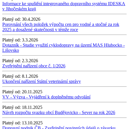
Informace ke spuštění integrovaného dopravního systému IDESKA
v Jihočeském kraji
Platný od:
30.4.2026
Porovnání všech položek výpočtu cen pro vodné a stočné za rok
2025 a dosažené skutečnosti v témže roce
Platný od:
3.3.2026
Dotazník - Studie využití cyklodopravy na území MAS Hlubocko -
Lišovsko
Platný od:
2.3.2026
Zveřejnění nařízení obce č. 1/2026
Platný od:
8.1.2026
Ukončení nařízení Státní veterinární správy
Platný od:
20.11.2025
VV - Výzva - Vyjádření k doplněnému odvolání
Platný od:
18.11.2025
Návrh rozpočtu svazku obcí Budějovicko - Sever na rok 2026
Platný od:
13.10.2025
Dopravní podnik ČB - Zveřejnění povinných údajů o závazku