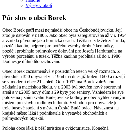
Historie
Výlety v okolí
Pár slov o obci Borek
Obec Borek patří mezi nejmladší obce na Českobudějovicku. Její
zrod je datován v r.1805. Jako obec byla zaregistrována až v r. 1954
a vznikla původně jako hornická osada. Těžila se zde železná ruda,
později kaolín, nejprve pro potřebu výroby drobné keramiky,
později probíhalo průmyslové dolování pro Josefa Hardtmutha na
výrobu porcelánu a tužek. Těžba kaolinu probíhala až do r. 1986.
Dodnes je důlní dílo zachováno.
Obec Borek zaznamenává v posledních letech velký rozmach. Z
původních 350 obyvatel v r. 1954 má dnes již kolem 1600 a rozvíjí
se v moderní obec 21.století. Od r. 1992 má Borek založenou
základní a mateřskou školu, v r. 2003 byl otevřen nový sportovní
areál a v r.2005 nový dům s 29 byty pro seniory. Vzhledem ke své
poloze na jižním svahu Budějovické kotliny je obec vyhledávaným
místem pro stavbu rodinných domů. Výhodou pro obyvatele je i
trolejbusové spojení s městem České Budějovice. Návaznost na
krajské město láká i podnikatele k výstavbě obchodních a
průmyslových objektů.
Poloha obce láká k pěší turistice a cykloturistice. Konečná