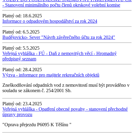
- Stanovení minimálního počtu členů okrskové volební komise
Platný od:
18.6.2025
Informace o odpadovém hospodářství za rok 2024
Platný od:
6.5.2025
Budějovicko- Sever "Návrh závěrečného účtu za rok 2024"
Platný od:
5.5.2025
Veřejná vyhláška - FÚ - Daň z nemovitých věcí - Hromadný
předpisný seznam
Platný od:
28.4.2025
Výzva - informace pro majitele rekreačních objektů
Zneškodňování odpadních vod z nemovitostí musí být prováděno v
souladu se zákonem č. 254/2001 Sb.
Platný od:
23.4.2025
Veřejná vyhláška - Opatření obecné povahy - stanovení přechodné
úpravy provozu
"Oprava přejezdu P6095 K Těšínu "