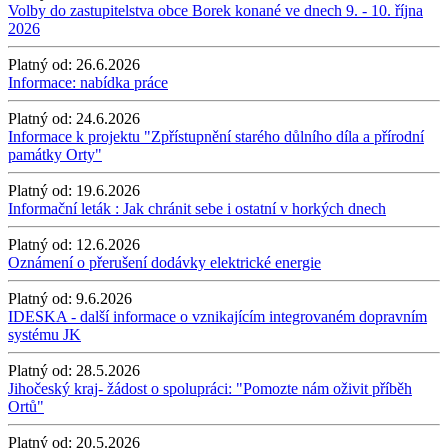
Volby do zastupitelstva obce Borek konané ve dnech 9. - 10. října
2026
Platný od:
26.6.2026
Informace: nabídka práce
Platný od:
24.6.2026
Informace k projektu "Zpřístupnění starého důlního díla a přírodní
památky Orty"
Platný od:
19.6.2026
Informační leták : Jak chránit sebe i ostatní v horkých dnech
Platný od:
12.6.2026
Oznámení o přerušení dodávky elektrické energie
Platný od:
9.6.2026
IDESKA - další informace o vznikajícím integrovaném dopravním
systému JK
Platný od:
28.5.2026
Jihočeský kraj- žádost o spolupráci: "Pomozte nám oživit příběh
Ortů"
Platný od:
20.5.2026