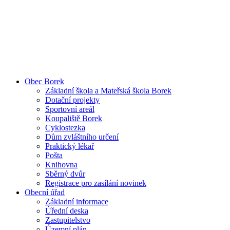
Obec Borek
Základní škola a Mateřská škola Borek
Dotační projekty
Sportovní areál
Koupaliště Borek
Cyklostezka
Dům zvláštního určení
Praktický lékař
Pošta
Knihovna
Sběrný dvůr
Registrace pro zasílání novinek
Obecní úřad
Základní informace
Úřední deska
Zastupitelstvo
Územní plán