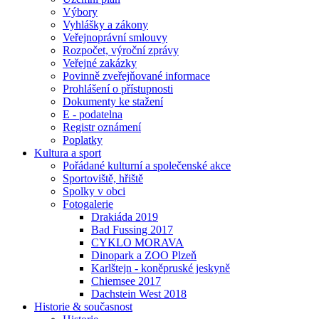
Výbory
Vyhlášky a zákony
Veřejnoprávní smlouvy
Rozpočet, výroční zprávy
Veřejné zakázky
Povinně zveřejňované informace
Prohlášení o přístupnosti
Dokumenty ke stažení
E - podatelna
Registr oznámení
Poplatky
Kultura a sport
Pořádané kulturní a společenské akce
Sportoviště, hřiště
Spolky v obci
Fotogalerie
Drakiáda 2019
Bad Fussing 2017
CYKLO MORAVA
Dinopark a ZOO Plzeň
Karlštejn - koněpruské jeskyně
Chiemsee 2017
Dachstein West 2018
Historie & současnost