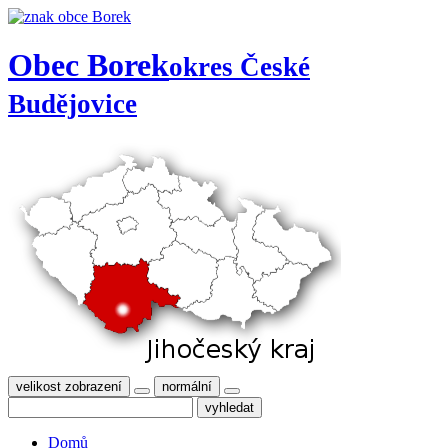
Obec Borek
okres České
Budějovice
velikost zobrazení
normální
Domů