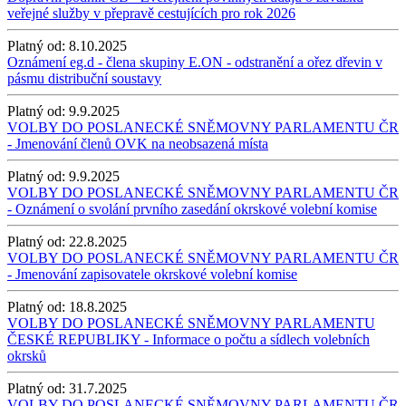
veřejné služby v přepravě cestujících pro rok 2026
Platný od:
8.10.2025
Oznámení eg.d - člena skupiny E.ON - odstranění a ořez dřevin v
pásmu distribuční soustavy
Platný od:
9.9.2025
VOLBY DO POSLANECKÉ SNĚMOVNY PARLAMENTU ČR
- Jmenování členů OVK na neobsazená místa
Platný od:
9.9.2025
VOLBY DO POSLANECKÉ SNĚMOVNY PARLAMENTU ČR
- Oznámení o svolání prvního zasedání okrskové volební komise
Platný od:
22.8.2025
VOLBY DO POSLANECKÉ SNĚMOVNY PARLAMENTU ČR
- Jmenování zapisovatele okrskové volební komise
Platný od:
18.8.2025
VOLBY DO POSLANECKÉ SNĚMOVNY PARLAMENTU
ČESKÉ REPUBLIKY - Informace o počtu a sídlech volebních
okrsků
Platný od:
31.7.2025
VOLBY DO POSLANECKÉ SNĚMOVNY PARLAMENTU ČR