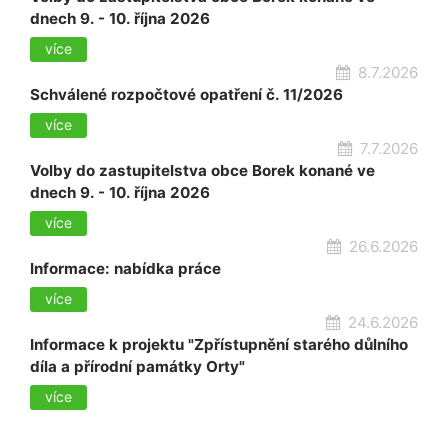
dnech 9. - 10. října 2026
více
8.7.2026
Schválené rozpočtové opatření č. 11/2026
více
7.7.2026
Volby do zastupitelstva obce Borek konané ve
dnech 9. - 10. října 2026
více
26.6.2026
Informace: nabídka práce
více
24.6.2026
Informace k projektu "Zpřístupnění starého důlního
díla a přírodní památky Orty"
více