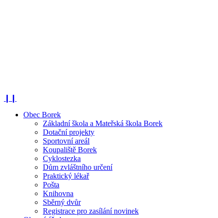
❙❙
Obec Borek
Základní škola a Mateřská škola Borek
Dotační projekty
Sportovní areál
Koupaliště Borek
Cyklostezka
Dům zvláštního určení
Praktický lékař
Pošta
Knihovna
Sběrný dvůr
Registrace pro zasílání novinek