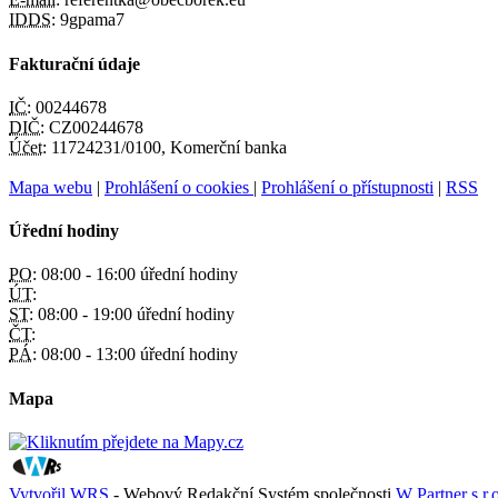
IDDS:
9gpama7
Fakturační údaje
IČ:
00244678
DIČ:
CZ00244678
Účet:
11724231/0100, Komerční banka
Mapa webu
|
Prohlášení o cookies
|
Prohlášení o přístupnosti
|
RSS
Úřední hodiny
PO:
08:00 - 16:00 úřední hodiny
ÚT:
ST:
08:00 - 19:00 úřední hodiny
ČT:
PÁ:
08:00 - 13:00 úřední hodiny
Mapa
Vytvořil WRS
- Webový Redakční Systém společnosti
W Partner s.r.o