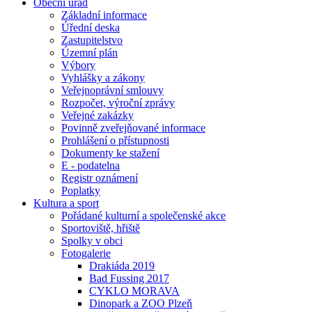
Obecní úřad
Základní informace
Úřední deska
Zastupitelstvo
Územní plán
Výbory
Vyhlášky a zákony
Veřejnoprávní smlouvy
Rozpočet, výroční zprávy
Veřejné zakázky
Povinně zveřejňované informace
Prohlášení o přístupnosti
Dokumenty ke stažení
E - podatelna
Registr oznámení
Poplatky
Kultura a sport
Pořádané kulturní a společenské akce
Sportoviště, hřiště
Spolky v obci
Fotogalerie
Drakiáda 2019
Bad Fussing 2017
CYKLO MORAVA
Dinopark a ZOO Plzeň