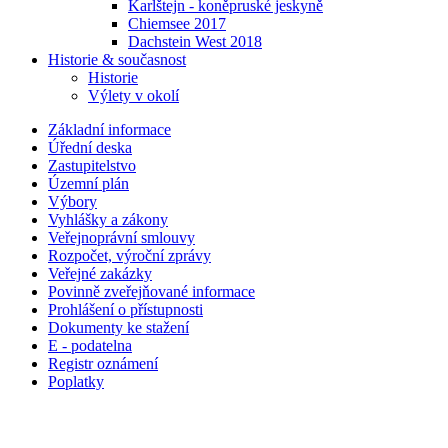
Karlštejn - koněpruské jeskyně
Chiemsee 2017
Dachstein West 2018
Historie & současnost
Historie
Výlety v okolí
Základní informace
Úřední deska
Zastupitelstvo
Územní plán
Výbory
Vyhlášky a zákony
Veřejnoprávní smlouvy
Rozpočet, výroční zprávy
Veřejné zakázky
Povinně zveřejňované informace
Prohlášení o přístupnosti
Dokumenty ke stažení
E - podatelna
Registr oznámení
Poplatky