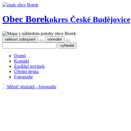
Obec Borek
okres České Budějovice
velikost zobrazení
normální
Domů
Kontakt
Zasílání novinek
Úřední deska
Fotografie