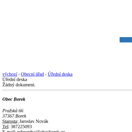
výchozí
-
Obecní úřad
-
Úřední deska
Úřední deska
Žádný dokument.
Obec Borek
Pražská 66
37367 Borek
Starosta:
Jaroslav Novák
Tel:
387225093
E-mail:
referentka@obecborek.eu