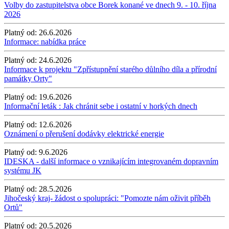
Volby do zastupitelstva obce Borek konané ve dnech 9. - 10. října
2026
Platný od:
26.6.2026
Informace: nabídka práce
Platný od:
24.6.2026
Informace k projektu "Zpřístupnění starého důlního díla a přírodní
památky Orty"
Platný od:
19.6.2026
Informační leták : Jak chránit sebe i ostatní v horkých dnech
Platný od:
12.6.2026
Oznámení o přerušení dodávky elektrické energie
Platný od:
9.6.2026
IDESKA - další informace o vznikajícím integrovaném dopravním
systému JK
Platný od:
28.5.2026
Jihočeský kraj- žádost o spolupráci: "Pomozte nám oživit příběh
Ortů"
Platný od:
20.5.2026