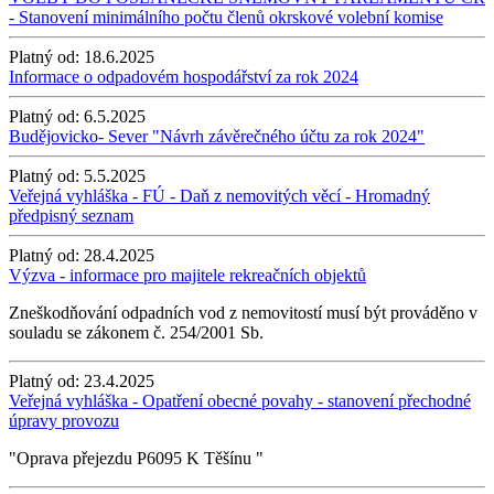
- Stanovení minimálního počtu členů okrskové volební komise
Platný od:
18.6.2025
Informace o odpadovém hospodářství za rok 2024
Platný od:
6.5.2025
Budějovicko- Sever "Návrh závěrečného účtu za rok 2024"
Platný od:
5.5.2025
Veřejná vyhláška - FÚ - Daň z nemovitých věcí - Hromadný
předpisný seznam
Platný od:
28.4.2025
Výzva - informace pro majitele rekreačních objektů
Zneškodňování odpadních vod z nemovitostí musí být prováděno v
souladu se zákonem č. 254/2001 Sb.
Platný od:
23.4.2025
Veřejná vyhláška - Opatření obecné povahy - stanovení přechodné
úpravy provozu
"Oprava přejezdu P6095 K Těšínu "