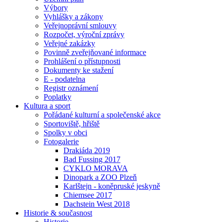
Výbory
Vyhlášky a zákony
Veřejnoprávní smlouvy
Rozpočet, výroční zprávy
Veřejné zakázky
Povinně zveřejňované informace
Prohlášení o přístupnosti
Dokumenty ke stažení
E - podatelna
Registr oznámení
Poplatky
Kultura a sport
Pořádané kulturní a společenské akce
Sportoviště, hřiště
Spolky v obci
Fotogalerie
Drakiáda 2019
Bad Fussing 2017
CYKLO MORAVA
Dinopark a ZOO Plzeň
Karlštejn - koněpruské jeskyně
Chiemsee 2017
Dachstein West 2018
Historie & současnost
Historie