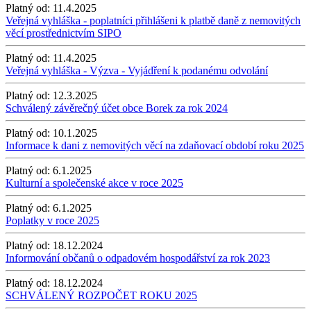
Platný od:
11.4.2025
Veřejná vyhláška - poplatníci přihlášeni k platbě daně z nemovitých
věcí prostřednictvím SIPO
Platný od:
11.4.2025
Veřejná vyhláška - Výzva - Vyjádření k podanému odvolání
Platný od:
12.3.2025
Schválený závěrečný účet obce Borek za rok 2024
Platný od:
10.1.2025
Informace k dani z nemovitých věcí na zdaňovací období roku 2025
Platný od:
6.1.2025
Kulturní a společenské akce v roce 2025
Platný od:
6.1.2025
Poplatky v roce 2025
Platný od:
18.12.2024
Informování občanů o odpadovém hospodářství za rok 2023
Platný od:
18.12.2024
SCHVÁLENÝ ROZPOČET ROKU 2025