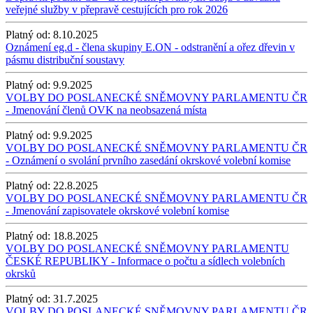
veřejné služby v přepravě cestujících pro rok 2026
Platný od:
8.10.2025
Oznámení eg.d - člena skupiny E.ON - odstranění a ořez dřevin v
pásmu distribuční soustavy
Platný od:
9.9.2025
VOLBY DO POSLANECKÉ SNĚMOVNY PARLAMENTU ČR
- Jmenování členů OVK na neobsazená místa
Platný od:
9.9.2025
VOLBY DO POSLANECKÉ SNĚMOVNY PARLAMENTU ČR
- Oznámení o svolání prvního zasedání okrskové volební komise
Platný od:
22.8.2025
VOLBY DO POSLANECKÉ SNĚMOVNY PARLAMENTU ČR
- Jmenování zapisovatele okrskové volební komise
Platný od:
18.8.2025
VOLBY DO POSLANECKÉ SNĚMOVNY PARLAMENTU
ČESKÉ REPUBLIKY - Informace o počtu a sídlech volebních
okrsků
Platný od:
31.7.2025
VOLBY DO POSLANECKÉ SNĚMOVNY PARLAMENTU ČR