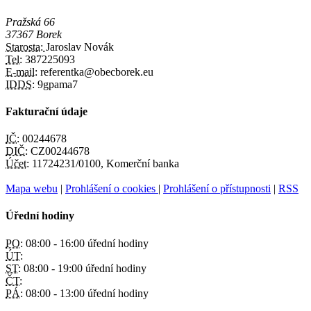
Pražská 66
37367 Borek
Starosta:
Jaroslav Novák
Tel:
387225093
E-mail:
referentka@obecborek.eu
IDDS:
9gpama7
Fakturační údaje
IČ:
00244678
DIČ:
CZ00244678
Účet:
11724231/0100, Komerční banka
Mapa webu
|
Prohlášení o cookies
|
Prohlášení o přístupnosti
|
RSS
Úřední hodiny
PO:
08:00 - 16:00 úřední hodiny
ÚT:
ST:
08:00 - 19:00 úřední hodiny
ČT:
PÁ:
08:00 - 13:00 úřední hodiny