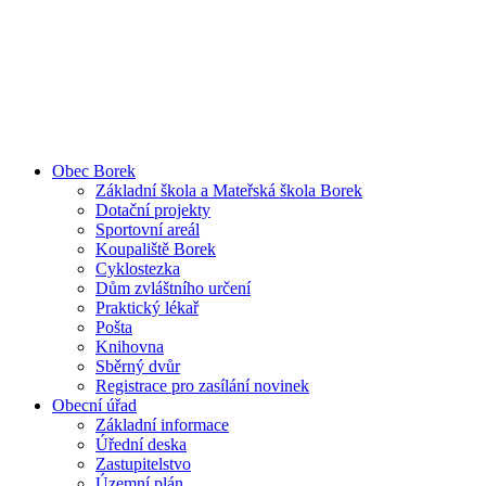
Obec Borek
Základní škola a Mateřská škola Borek
Dotační projekty
Sportovní areál
Koupaliště Borek
Cyklostezka
Dům zvláštního určení
Praktický lékař
Pošta
Knihovna
Sběrný dvůr
Registrace pro zasílání novinek
Obecní úřad
Základní informace
Úřední deska
Zastupitelstvo
Územní plán