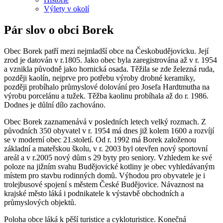
Výlety v okolí
Pár slov o obci Borek
Obec Borek patří mezi nejmladší obce na Českobudějovicku. Její
zrod je datován v r.1805. Jako obec byla zaregistrována až v r. 1954
a vznikla původně jako hornická osada. Těžila se zde železná ruda,
později kaolín, nejprve pro potřebu výroby drobné keramiky,
později probíhalo průmyslové dolování pro Josefa Hardtmutha na
výrobu porcelánu a tužek. Těžba kaolinu probíhala až do r. 1986.
Dodnes je důlní dílo zachováno.
Obec Borek zaznamenává v posledních letech velký rozmach. Z
původních 350 obyvatel v r. 1954 má dnes již kolem 1600 a rozvíjí
se v moderní obec 21.století. Od r. 1992 má Borek založenou
základní a mateřskou školu, v r. 2003 byl otevřen nový sportovní
areál a v r.2005 nový dům s 29 byty pro seniory. Vzhledem ke své
poloze na jižním svahu Budějovické kotliny je obec vyhledávaným
místem pro stavbu rodinných domů. Výhodou pro obyvatele je i
trolejbusové spojení s městem České Budějovice. Návaznost na
krajské město láká i podnikatele k výstavbě obchodních a
průmyslových objektů.
Poloha obce láká k pěší turistice a cykloturistice. Konečná