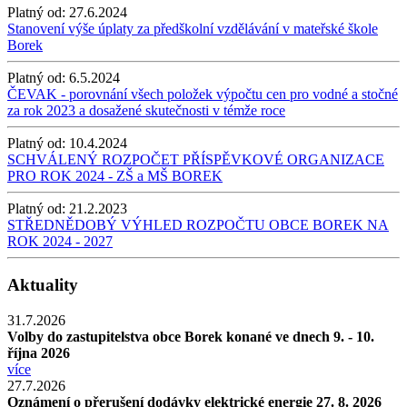
Platný od:
27.6.2024
Stanovení výše úplaty za předškolní vzdělávání v mateřské škole
Borek
Platný od:
6.5.2024
ČEVAK - porovnání všech položek výpočtu cen pro vodné a stočné
za rok 2023 a dosažené skutečnosti v témže roce
Platný od:
10.4.2024
SCHVÁLENÝ ROZPOČET PŘÍSPĚVKOVÉ ORGANIZACE
PRO ROK 2024 - ZŠ a MŠ BOREK
Platný od:
21.2.2023
STŘEDNĚDOBÝ VÝHLED ROZPOČTU OBCE BOREK NA
ROK 2024 - 2027
Aktuality
31.7.2026
Volby do zastupitelstva obce Borek konané ve dnech 9. - 10.
října 2026
více
27.7.2026
Oznámení o přerušení dodávky elektrické energie 27. 8. 2026