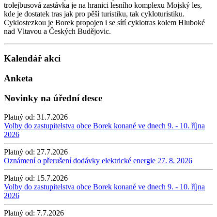
trolejbusová zastávka je na hranici lesního komplexu Mojský les,
kde je dostatek tras jak pro pěší turistiku, tak cykloturistiku.
Cyklostezkou je Borek propojen i se sítí cyklotras kolem Hluboké
nad Vltavou a Českých Budějovic.
Kalendář akcí
Anketa
Novinky na úřední desce
Platný od:
31.7.2026
Volby do zastupitelstva obce Borek konané ve dnech 9. - 10. října
2026
Platný od:
27.7.2026
Oznámení o přerušení dodávky elektrické energie 27. 8. 2026
Platný od:
15.7.2026
Volby do zastupitelstva obce Borek konané ve dnech 9. - 10. října
2026
Platný od:
7.7.2026