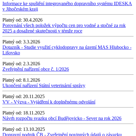
Informace ke spuštění integrovaného dopravního systému IDESKA
v Jihočeském kraji
Platný od:
30.4.2026
Porovnání všech položek výpočtu cen pro vodné a stočné za rok
2025 a dosažené skutečnosti v témže roce
Platný od:
3.3.2026
Dotazník - Studie využití cyklodopravy na území MAS Hlubocko -
Lišovsko
Platný od:
2.3.2026
Zveřejnění nařízení obce č. 1/2026
Platný od:
8.1.2026
Ukončení nařízení Státní veterinární správy
Platný od:
20.11.2025
VV - Výzva - Vyjádření k doplněnému odvolání
Platný od:
18.11.2025
Návrh rozpočtu svazku obcí Budějovicko - Sever na rok 2026
Platný od:
13.10.2025
Dopravní podnik ČB - Zveřejnění povinných údajů o závazku