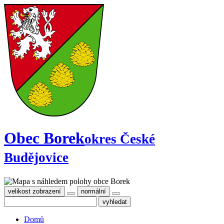
Obec Borek
okres České
Budějovice
velikost zobrazení
normální
Domů