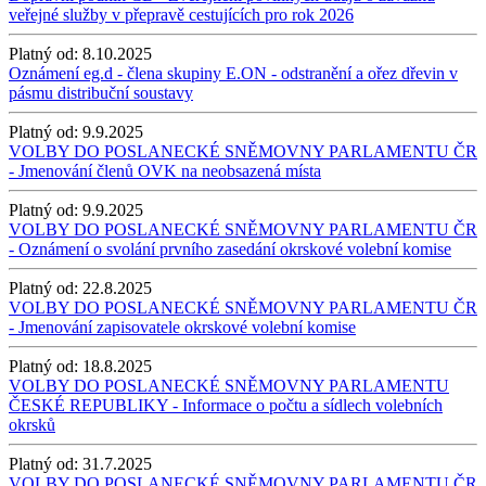
veřejné služby v přepravě cestujících pro rok 2026
Platný od:
8.10.2025
Oznámení eg.d - člena skupiny E.ON - odstranění a ořez dřevin v
pásmu distribuční soustavy
Platný od:
9.9.2025
VOLBY DO POSLANECKÉ SNĚMOVNY PARLAMENTU ČR
- Jmenování členů OVK na neobsazená místa
Platný od:
9.9.2025
VOLBY DO POSLANECKÉ SNĚMOVNY PARLAMENTU ČR
- Oznámení o svolání prvního zasedání okrskové volební komise
Platný od:
22.8.2025
VOLBY DO POSLANECKÉ SNĚMOVNY PARLAMENTU ČR
- Jmenování zapisovatele okrskové volební komise
Platný od:
18.8.2025
VOLBY DO POSLANECKÉ SNĚMOVNY PARLAMENTU
ČESKÉ REPUBLIKY - Informace o počtu a sídlech volebních
okrsků
Platný od:
31.7.2025
VOLBY DO POSLANECKÉ SNĚMOVNY PARLAMENTU ČR