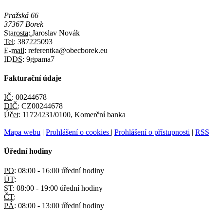
Pražská 66
37367 Borek
Starosta:
Jaroslav Novák
Tel:
387225093
E-mail:
referentka@obecborek.eu
IDDS:
9gpama7
Fakturační údaje
IČ:
00244678
DIČ:
CZ00244678
Účet:
11724231/0100, Komerční banka
Mapa webu
|
Prohlášení o cookies
|
Prohlášení o přístupnosti
|
RSS
Úřední hodiny
PO:
08:00 - 16:00 úřední hodiny
ÚT:
ST:
08:00 - 19:00 úřední hodiny
ČT:
PÁ:
08:00 - 13:00 úřední hodiny