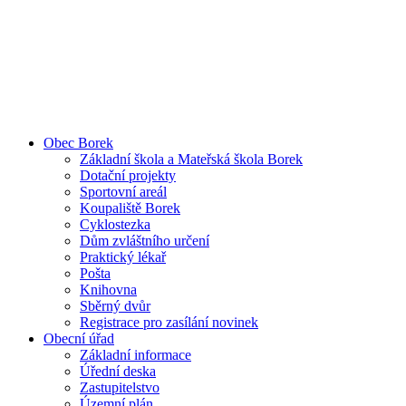
Obec Borek
Základní škola a Mateřská škola Borek
Dotační projekty
Sportovní areál
Koupaliště Borek
Cyklostezka
Dům zvláštního určení
Praktický lékař
Pošta
Knihovna
Sběrný dvůr
Registrace pro zasílání novinek
Obecní úřad
Základní informace
Úřední deska
Zastupitelstvo
Územní plán