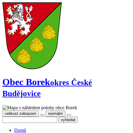
Obec Borek
okres České
Budějovice
velikost zobrazení
normální
Domů