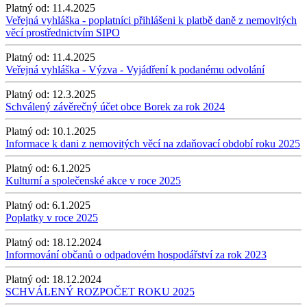
Platný od:
11.4.2025
Veřejná vyhláška - poplatníci přihlášeni k platbě daně z nemovitých
věcí prostřednictvím SIPO
Platný od:
11.4.2025
Veřejná vyhláška - Výzva - Vyjádření k podanému odvolání
Platný od:
12.3.2025
Schválený závěrečný účet obce Borek za rok 2024
Platný od:
10.1.2025
Informace k dani z nemovitých věcí na zdaňovací období roku 2025
Platný od:
6.1.2025
Kulturní a společenské akce v roce 2025
Platný od:
6.1.2025
Poplatky v roce 2025
Platný od:
18.12.2024
Informování občanů o odpadovém hospodářství za rok 2023
Platný od:
18.12.2024
SCHVÁLENÝ ROZPOČET ROKU 2025