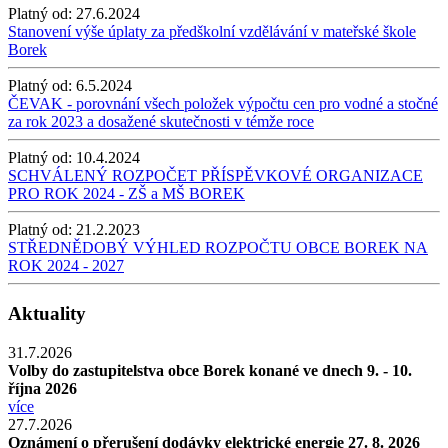
Platný od:
27.6.2024
Stanovení výše úplaty za předškolní vzdělávání v mateřské škole
Borek
Platný od:
6.5.2024
ČEVAK - porovnání všech položek výpočtu cen pro vodné a stočné
za rok 2023 a dosažené skutečnosti v témže roce
Platný od:
10.4.2024
SCHVÁLENÝ ROZPOČET PŘÍSPĚVKOVÉ ORGANIZACE
PRO ROK 2024 - ZŠ a MŠ BOREK
Platný od:
21.2.2023
STŘEDNĚDOBÝ VÝHLED ROZPOČTU OBCE BOREK NA
ROK 2024 - 2027
Aktuality
31.7.2026
Volby do zastupitelstva obce Borek konané ve dnech 9. - 10.
října 2026
více
27.7.2026
Oznámení o přerušení dodávky elektrické energie 27. 8. 2026