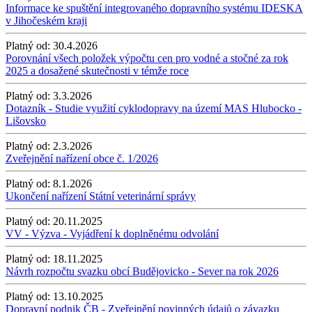
Informace ke spuštění integrovaného dopravního systému IDESKA
v Jihočeském kraji
Platný od:
30.4.2026
Porovnání všech položek výpočtu cen pro vodné a stočné za rok
2025 a dosažené skutečnosti v témže roce
Platný od:
3.3.2026
Dotazník - Studie využití cyklodopravy na území MAS Hlubocko -
Lišovsko
Platný od:
2.3.2026
Zveřejnění nařízení obce č. 1/2026
Platný od:
8.1.2026
Ukončení nařízení Státní veterinární správy
Platný od:
20.11.2025
VV - Výzva - Vyjádření k doplněnému odvolání
Platný od:
18.11.2025
Návrh rozpočtu svazku obcí Budějovicko - Sever na rok 2026
Platný od:
13.10.2025
Dopravní podnik ČB - Zveřejnění povinných údajů o závazku