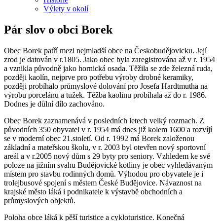
Výlety v okolí
Pár slov o obci Borek
Obec Borek patří mezi nejmladší obce na Českobudějovicku. Její
zrod je datován v r.1805. Jako obec byla zaregistrována až v r. 1954
a vznikla původně jako hornická osada. Těžila se zde železná ruda,
později kaolín, nejprve pro potřebu výroby drobné keramiky,
později probíhalo průmyslové dolování pro Josefa Hardtmutha na
výrobu porcelánu a tužek. Těžba kaolinu probíhala až do r. 1986.
Dodnes je důlní dílo zachováno.
Obec Borek zaznamenává v posledních letech velký rozmach. Z
původních 350 obyvatel v r. 1954 má dnes již kolem 1600 a rozvíjí
se v moderní obec 21.století. Od r. 1992 má Borek založenou
základní a mateřskou školu, v r. 2003 byl otevřen nový sportovní
areál a v r.2005 nový dům s 29 byty pro seniory. Vzhledem ke své
poloze na jižním svahu Budějovické kotliny je obec vyhledávaným
místem pro stavbu rodinných domů. Výhodou pro obyvatele je i
trolejbusové spojení s městem České Budějovice. Návaznost na
krajské město láká i podnikatele k výstavbě obchodních a
průmyslových objektů.
Poloha obce láká k pěší turistice a cykloturistice. Konečná