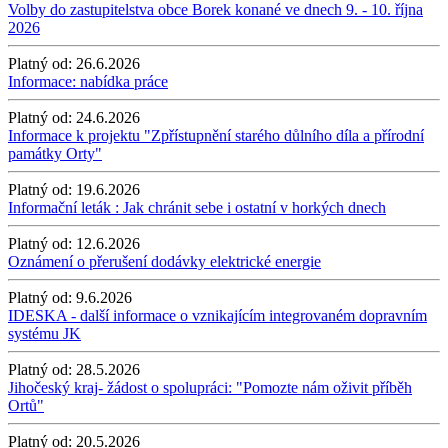
Volby do zastupitelstva obce Borek konané ve dnech 9. - 10. října
2026
Platný od:
26.6.2026
Informace: nabídka práce
Platný od:
24.6.2026
Informace k projektu "Zpřístupnění starého důlního díla a přírodní
památky Orty"
Platný od:
19.6.2026
Informační leták : Jak chránit sebe i ostatní v horkých dnech
Platný od:
12.6.2026
Oznámení o přerušení dodávky elektrické energie
Platný od:
9.6.2026
IDESKA - další informace o vznikajícím integrovaném dopravním
systému JK
Platný od:
28.5.2026
Jihočeský kraj- žádost o spolupráci: "Pomozte nám oživit příběh
Ortů"
Platný od:
20.5.2026