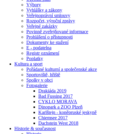
Výbory
Vyhlášky a zákony
Veřejnoprávní smlouvy
Rozpočet, výroční zprávy
Veřejné zakázky
Povinně zveřejňované informace
Prohlášení o přístupnosti
Dokumenty ke stažení
E - podatelna
Registr oznámení
Poplatky
Kultura a sport
Pořádané kulturní a společenské akce
Sportoviště, hřiště
Spolky v obci
Fotogalerie
Drakiáda 2019
Bad Fussing 2017
CYKLO MORAVA
Dinopark a ZOO Plzeň
Karlštejn - koněpruské jeskyně
Chiemsee 2017
Dachstein West 2018
Historie & současnost
Historie