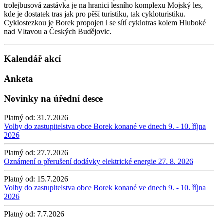
trolejbusová zastávka je na hranici lesního komplexu Mojský les,
kde je dostatek tras jak pro pěší turistiku, tak cykloturistiku.
Cyklostezkou je Borek propojen i se sítí cyklotras kolem Hluboké
nad Vltavou a Českých Budějovic.
Kalendář akcí
Anketa
Novinky na úřední desce
Platný od:
31.7.2026
Volby do zastupitelstva obce Borek konané ve dnech 9. - 10. října
2026
Platný od:
27.7.2026
Oznámení o přerušení dodávky elektrické energie 27. 8. 2026
Platný od:
15.7.2026
Volby do zastupitelstva obce Borek konané ve dnech 9. - 10. října
2026
Platný od:
7.7.2026