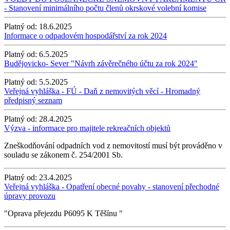
- Stanovení minimálního počtu členů okrskové volební komise
Platný od:
18.6.2025
Informace o odpadovém hospodářství za rok 2024
Platný od:
6.5.2025
Budějovicko- Sever "Návrh závěrečného účtu za rok 2024"
Platný od:
5.5.2025
Veřejná vyhláška - FÚ - Daň z nemovitých věcí - Hromadný
předpisný seznam
Platný od:
28.4.2025
Výzva - informace pro majitele rekreačních objektů
Zneškodňování odpadních vod z nemovitostí musí být prováděno v
souladu se zákonem č. 254/2001 Sb.
Platný od:
23.4.2025
Veřejná vyhláška - Opatření obecné povahy - stanovení přechodné
úpravy provozu
"Oprava přejezdu P6095 K Těšínu "