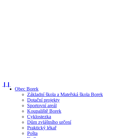
❙❙
Obec Borek
Základní škola a Mateřská škola Borek
Dotační projekty
Sportovní areál
Koupaliště Borek
Cyklostezka
Dům zvláštního určení
Praktický lékař
Pošta