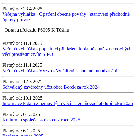
Platný od:
23.4.2025
Veřejná vyhláška - Opatření obecné povahy - stanovení přechodné
úpravy provozu
"Oprava přejezdu P6095 K Těšínu "
Platný od:
11.4.2025
Veřejná vyhláška - poplatníci přihlášeni k platbě daně z nemovitých
věcí prostřednictvím SIPO
Platný od:
11.4.2025
Veřejná vyhláška - Výzva - Vyjádření k podanému odvolání
Platný od:
12.3.2025
Schválený závěrečný účet obce Borek za rok 2024
Platný od:
10.1.2025
Informace k dani z nemovitých věcí na zdaňovací období roku 2025
Platný od:
6.1.2025
Kulturní a společenské akce v roce 2025
Platný od:
6.1.2025