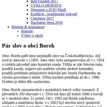
Bad Fussing 2017
CYKLO MORAVA
Dinopark a ZOO Plzeň
Karlštejn - koněpruské jeskyně
Chiemsee 2017
Dachstein West 2018
Historie & současnost
Historie
Výlety v okolí
Pár slov o obci Borek
Obec Borek patří mezi nejmladší obce na Českobudějovicku. Její
zrod je datován v r.1805. Jako obec byla zaregistrována až v r. 1954
a vznikla původně jako hornická osada. Těžila se zde železná ruda,
později kaolín, nejprve pro potřebu výroby drobné keramiky,
později probíhalo průmyslové dolování pro Josefa Hardtmutha na
výrobu porcelánu a tužek. Těžba kaolinu probíhala až do r. 1986.
Dodnes je důlní dílo zachováno.
Obec Borek zaznamenává v posledních letech velký rozmach. Z
původních 350 obyvatel v r. 1954 má dnes již kolem 1600 a rozvíjí
se v moderní obec 21.století. Od r. 1992 má Borek založenou
základní a mateřskou školu, v r. 2003 byl otevřen nový sportovní
areál a v r.2005 nový dům s 29 byty pro seniory. Vzhledem ke své