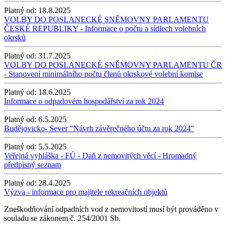
Platný od:
18.8.2025
VOLBY DO POSLANECKÉ SNĚMOVNY PARLAMENTU
ČESKÉ REPUBLIKY - Informace o počtu a sídlech volebních
okrsků
Platný od:
31.7.2025
VOLBY DO POSLANECKÉ SNĚMOVNY PARLAMENTU ČR
- Stanovení minimálního počtu členů okrskové volební komise
Platný od:
18.6.2025
Informace o odpadovém hospodářství za rok 2024
Platný od:
6.5.2025
Budějovicko- Sever "Návrh závěrečného účtu za rok 2024"
Platný od:
5.5.2025
Veřejná vyhláška - FÚ - Daň z nemovitých věcí - Hromadný
předpisný seznam
Platný od:
28.4.2025
Výzva - informace pro majitele rekreačních objektů
Zneškodňování odpadních vod z nemovitostí musí být prováděno v
souladu se zákonem č. 254/2001 Sb.