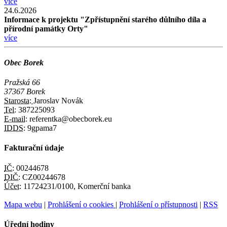
více
24.6.2026
Informace k projektu "Zpřístupnění starého důlního díla a
přírodní památky Orty"
více
Obec Borek
Pražská 66
37367 Borek
Starosta:
Jaroslav Novák
Tel:
387225093
E-mail:
referentka@obecborek.eu
IDDS:
9gpama7
Fakturační údaje
IČ:
00244678
DIČ:
CZ00244678
Účet:
11724231/0100, Komerční banka
Mapa webu
|
Prohlášení o cookies
|
Prohlášení o přístupnosti
|
RSS
Úřední hodiny