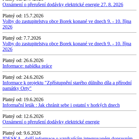
Oznámení o přerušení dodávky elektrické energie 27. 8. 2026
Platný od:
15.7.2026
Volby do zastupitelstva obce Borek konané ve dnech 9. - 10. října
2026
Platný od:
7.7.2026
Volby do zastupitelstva obce Borek konané ve dnech 9. - 10. října
2026
Platný od:
26.6.2026
Informace: nabídka práce
Platný od:
24.6.2026
Informace k projektu "Zpřístupnění starého důlního díla a přírodní
památky Orty"
Platný od:
19.6.2026
Informační leták : Jak chránit sebe i ostatní v horkých dnech
Platný od:
12.6.2026
Oznámení o přerušení dodávky elektrické energie
Platný od:
9.6.2026
IDESKA - další informace o vznikajícím integrovaném dopravním