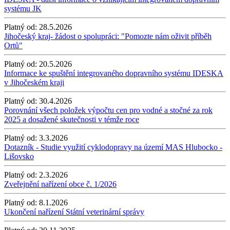
systému JK
Platný od:
28.5.2026
Jihočeský kraj- žádost o spolupráci: "Pomozte nám oživit příběh
Ortů"
Platný od:
20.5.2026
Informace ke spuštění integrovaného dopravního systému IDESKA
v Jihočeském kraji
Platný od:
30.4.2026
Porovnání všech položek výpočtu cen pro vodné a stočné za rok
2025 a dosažené skutečnosti v témže roce
Platný od:
3.3.2026
Dotazník - Studie využití cyklodopravy na území MAS Hlubocko -
Lišovsko
Platný od:
2.3.2026
Zveřejnění nařízení obce č. 1/2026
Platný od:
8.1.2026
Ukončení nařízení Státní veterinární správy