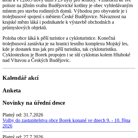
poloze na jižním svahu Budějovické kotliny je obec vyhledávaným
místem pro stavbu rodinných domů. Výhodou pro obyvatele je i
trolejbusové spojení s městem České Budějovice. Návaznost na
krajské město láká i podnikatele k výstavbě obchodních a
průmyslových objektů.
Poloha obce láká k pěší turistice a cykloturistice. Konečná
trolejbusová zastávka je na hranici lesního komplexu Mojský les,
kde je dostatek tras jak pro pěší turistiku, tak cykloturistiku.
Cyklostezkou je Borek propojen i se sítí cyklotras kolem Hluboké
nad Vltavou a Českých Budějovic.
Kalendář akcí
Anketa
Novinky na úřední desce
Platný od:
31.7.2026
Volby do zastupitelstva obce Borek konané ve dnech 9. - 10. října
2026
Platný od:
27.7.2026