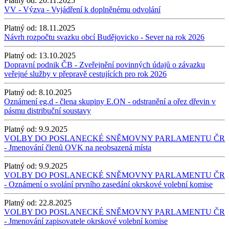
Platný od:
20.11.2025
VV - Výzva - Vyjádření k doplněnému odvolání
Platný od:
18.11.2025
Návrh rozpočtu svazku obcí Budějovicko - Sever na rok 2026
Platný od:
13.10.2025
Dopravní podnik ČB - Zveřejnění povinných údajů o závazku
veřejné služby v přepravě cestujících pro rok 2026
Platný od:
8.10.2025
Oznámení eg.d - člena skupiny E.ON - odstranění a ořez dřevin v
pásmu distribuční soustavy
Platný od:
9.9.2025
VOLBY DO POSLANECKÉ SNĚMOVNY PARLAMENTU ČR
- Jmenování členů OVK na neobsazená místa
Platný od:
9.9.2025
VOLBY DO POSLANECKÉ SNĚMOVNY PARLAMENTU ČR
- Oznámení o svolání prvního zasedání okrskové volební komise
Platný od:
22.8.2025
VOLBY DO POSLANECKÉ SNĚMOVNY PARLAMENTU ČR
- Jmenování zapisovatele okrskové volební komise