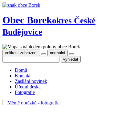
Obec Borek
okres České
Budějovice
velikost zobrazení
normální
Domů
Kontakt
Zasílání novinek
Úřední deska
Fotografie