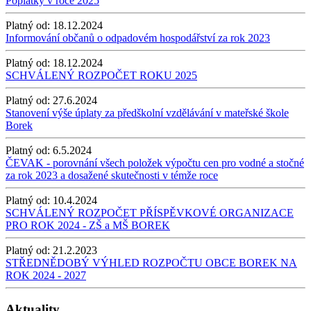
Poplatky v roce 2025
Platný od:
18.12.2024
Informování občanů o odpadovém hospodářství za rok 2023
Platný od:
18.12.2024
SCHVÁLENÝ ROZPOČET ROKU 2025
Platný od:
27.6.2024
Stanovení výše úplaty za předškolní vzdělávání v mateřské škole
Borek
Platný od:
6.5.2024
ČEVAK - porovnání všech položek výpočtu cen pro vodné a stočné
za rok 2023 a dosažené skutečnosti v témže roce
Platný od:
10.4.2024
SCHVÁLENÝ ROZPOČET PŘÍSPĚVKOVÉ ORGANIZACE
PRO ROK 2024 - ZŠ a MŠ BOREK
Platný od:
21.2.2023
STŘEDNĚDOBÝ VÝHLED ROZPOČTU OBCE BOREK NA
ROK 2024 - 2027
Aktuality