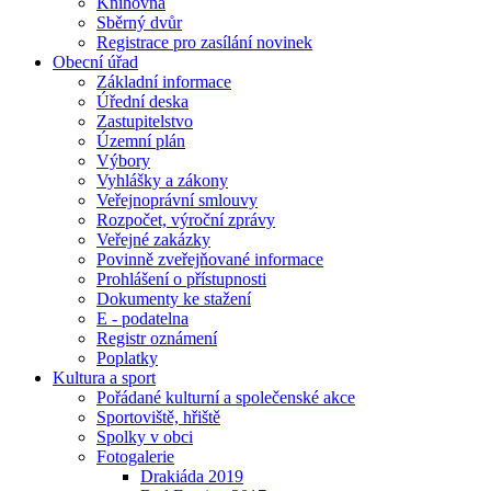
Knihovna
Sběrný dvůr
Registrace pro zasílání novinek
Obecní úřad
Základní informace
Úřední deska
Zastupitelstvo
Územní plán
Výbory
Vyhlášky a zákony
Veřejnoprávní smlouvy
Rozpočet, výroční zprávy
Veřejné zakázky
Povinně zveřejňované informace
Prohlášení o přístupnosti
Dokumenty ke stažení
E - podatelna
Registr oznámení
Poplatky
Kultura a sport
Pořádané kulturní a společenské akce
Sportoviště, hřiště
Spolky v obci
Fotogalerie
Drakiáda 2019