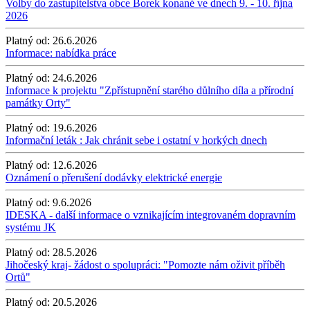
Volby do zastupitelstva obce Borek konané ve dnech 9. - 10. října
2026
Platný od:
26.6.2026
Informace: nabídka práce
Platný od:
24.6.2026
Informace k projektu "Zpřístupnění starého důlního díla a přírodní
památky Orty"
Platný od:
19.6.2026
Informační leták : Jak chránit sebe i ostatní v horkých dnech
Platný od:
12.6.2026
Oznámení o přerušení dodávky elektrické energie
Platný od:
9.6.2026
IDESKA - další informace o vznikajícím integrovaném dopravním
systému JK
Platný od:
28.5.2026
Jihočeský kraj- žádost o spolupráci: "Pomozte nám oživit příběh
Ortů"
Platný od:
20.5.2026