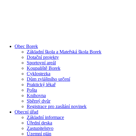
Obec Borek
Základní škola a Mateřská škola Borek
Dotační projekty
Sportovní areál
Koupaliště Borek
Cyklostezka
Dům zvláštního určení
Praktický lékař
Pošta
Knihovna
Sběrný dvůr
Registrace pro zasílání novinek
Obecní úřad
Základní informace
Úřední deska
Zastupitelstvo
Územní plán