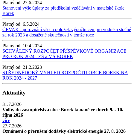
Platný od:
27.6.2024
Stanovení výše úplaty za předškolní vzdělávání v mateřské škole
Borek
Platný od:
6.5.2024
ČEVAK - porovnání všech položek výpočtu cen pro vodné a stočné
za rok 2023 a dosažené skutečnosti v témže roce
Platný od:
10.4.2024
SCHVÁLENÝ ROZPOČET PŘÍSPĚVKOVÉ ORGANIZACE
PRO ROK 2024 - ZŠ a MŠ BOREK
Platný od:
21.2.2023
STŘEDNĚDOBÝ VÝHLED ROZPOČTU OBCE BOREK NA
ROK 2024 - 2027
Aktuality
31.7.2026
Volby do zastupitelstva obce Borek konané ve dnech 9. - 10.
října 2026
více
27.7.2026
Oznámení o přerušení dodávky elektrické energie 27. 8. 2026