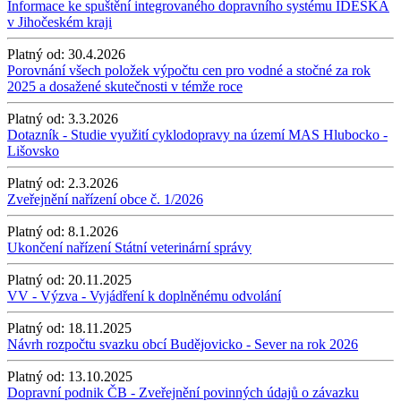
Informace ke spuštění integrovaného dopravního systému IDESKA
v Jihočeském kraji
Platný od:
30.4.2026
Porovnání všech položek výpočtu cen pro vodné a stočné za rok
2025 a dosažené skutečnosti v témže roce
Platný od:
3.3.2026
Dotazník - Studie využití cyklodopravy na území MAS Hlubocko -
Lišovsko
Platný od:
2.3.2026
Zveřejnění nařízení obce č. 1/2026
Platný od:
8.1.2026
Ukončení nařízení Státní veterinární správy
Platný od:
20.11.2025
VV - Výzva - Vyjádření k doplněnému odvolání
Platný od:
18.11.2025
Návrh rozpočtu svazku obcí Budějovicko - Sever na rok 2026
Platný od:
13.10.2025
Dopravní podnik ČB - Zveřejnění povinných údajů o závazku