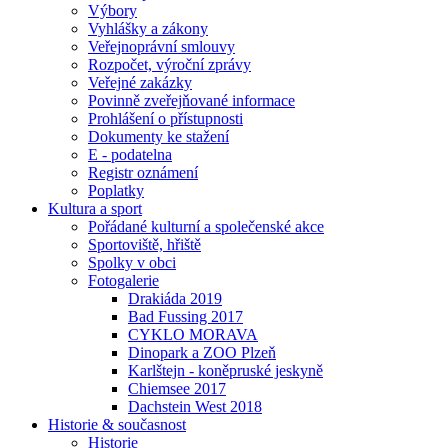
Výbory
Vyhlášky a zákony
Veřejnoprávní smlouvy
Rozpočet, výroční zprávy
Veřejné zakázky
Povinně zveřejňované informace
Prohlášení o přístupnosti
Dokumenty ke stažení
E - podatelna
Registr oznámení
Poplatky
Kultura a sport
Pořádané kulturní a společenské akce
Sportoviště, hřiště
Spolky v obci
Fotogalerie
Drakiáda 2019
Bad Fussing 2017
CYKLO MORAVA
Dinopark a ZOO Plzeň
Karlštejn - koněpruské jeskyně
Chiemsee 2017
Dachstein West 2018
Historie & současnost
Historie