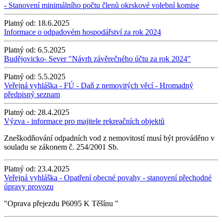
- Stanovení minimálního počtu členů okrskové volební komise
Platný od:
18.6.2025
Informace o odpadovém hospodářství za rok 2024
Platný od:
6.5.2025
Budějovicko- Sever "Návrh závěrečného účtu za rok 2024"
Platný od:
5.5.2025
Veřejná vyhláška - FÚ - Daň z nemovitých věcí - Hromadný
předpisný seznam
Platný od:
28.4.2025
Výzva - informace pro majitele rekreačních objektů
Zneškodňování odpadních vod z nemovitostí musí být prováděno v
souladu se zákonem č. 254/2001 Sb.
Platný od:
23.4.2025
Veřejná vyhláška - Opatření obecné povahy - stanovení přechodné
úpravy provozu
"Oprava přejezdu P6095 K Těšínu "