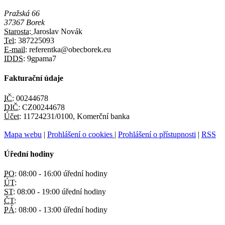
Pražská 66
37367 Borek
Starosta:
Jaroslav Novák
Tel:
387225093
E-mail:
referentka@obecborek.eu
IDDS:
9gpama7
Fakturační údaje
IČ:
00244678
DIČ:
CZ00244678
Účet:
11724231/0100, Komerční banka
Mapa webu
|
Prohlášení o cookies
|
Prohlášení o přístupnosti
|
RSS
Úřední hodiny
PO:
08:00 - 16:00 úřední hodiny
ÚT:
ST:
08:00 - 19:00 úřední hodiny
ČT:
PÁ:
08:00 - 13:00 úřední hodiny