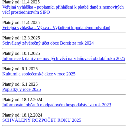
Platný od:
11.4.2025
Veřejná vyhláška - poplatníci přihlášeni k platbě daně z nemovitých
věcí prostřednictvím SIPO
Platný od:
11.4.2025
Veřejná vyhláška - Výzva - Vyjádření k podanému odvolání
Platný od:
12.3.2025
Schválený závěrečný účet obce Borek za rok 2024
Platný od:
10.1.2025
Informace k dani z nemovitých věcí na zdaňovací období roku 2025
Platný od:
6.1.2025
Kulturní a společenské akce v roce 2025
Platný od:
6.1.2025
Poplatky v roce 2025
Platný od:
18.12.2024
Informování občanů o odpadovém hospodářství za rok 2023
Platný od:
18.12.2024
SCHVÁLENÝ ROZPOČET ROKU 2025