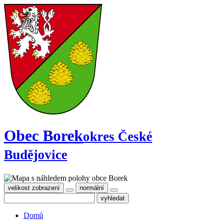
Obec Borek
okres České
Budějovice
velikost zobrazení
normální
Domů