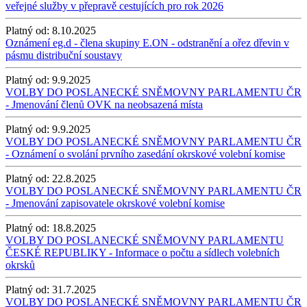
veřejné služby v přepravě cestujících pro rok 2026
Platný od:
8.10.2025
Oznámení eg.d - člena skupiny E.ON - odstranění a ořez dřevin v
pásmu distribuční soustavy
Platný od:
9.9.2025
VOLBY DO POSLANECKÉ SNĚMOVNY PARLAMENTU ČR
- Jmenování členů OVK na neobsazená místa
Platný od:
9.9.2025
VOLBY DO POSLANECKÉ SNĚMOVNY PARLAMENTU ČR
- Oznámení o svolání prvního zasedání okrskové volební komise
Platný od:
22.8.2025
VOLBY DO POSLANECKÉ SNĚMOVNY PARLAMENTU ČR
- Jmenování zapisovatele okrskové volební komise
Platný od:
18.8.2025
VOLBY DO POSLANECKÉ SNĚMOVNY PARLAMENTU
ČESKÉ REPUBLIKY - Informace o počtu a sídlech volebních
okrsků
Platný od:
31.7.2025
VOLBY DO POSLANECKÉ SNĚMOVNY PARLAMENTU ČR