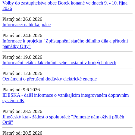
Volby do zastupitelstva obce Borek konané ve dnech 9. - 10. října
2026
Platný od:
26.6.2026
Informace: nabídka práce
Platný od:
24.6.2026
Informace k projektu "Zpřístupnění starého důlního díla a přírodní
památky Orty"
Platný od:
19.6.2026
Informační leták : Jak chránit sebe i ostatní v horkých dnech
Platný od:
12.6.2026
Oznámení o přerušení dodávky elektrické energie
Platný od:
9.6.2026
IDESKA - další informace o vznikajícím integrovaném dopravním
systému JK
Platný od:
28.5.2026
Jihočeský kraj- žádost o spolupráci: "Pomozte nám oživit příběh
Ortů"
Platný od:
20.5.2026