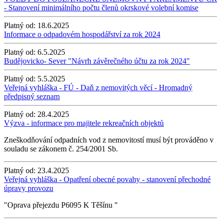
- Stanovení minimálního počtu členů okrskové volební komise
Platný od:
18.6.2025
Informace o odpadovém hospodářství za rok 2024
Platný od:
6.5.2025
Budějovicko- Sever "Návrh závěrečného účtu za rok 2024"
Platný od:
5.5.2025
Veřejná vyhláška - FÚ - Daň z nemovitých věcí - Hromadný
předpisný seznam
Platný od:
28.4.2025
Výzva - informace pro majitele rekreačních objektů
Zneškodňování odpadních vod z nemovitostí musí být prováděno v
souladu se zákonem č. 254/2001 Sb.
Platný od:
23.4.2025
Veřejná vyhláška - Opatření obecné povahy - stanovení přechodné
úpravy provozu
"Oprava přejezdu P6095 K Těšínu "