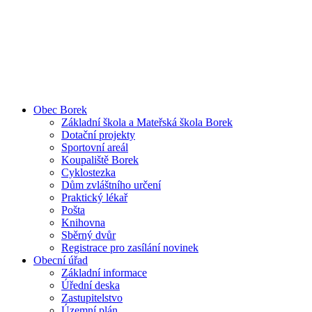
Obec Borek
Základní škola a Mateřská škola Borek
Dotační projekty
Sportovní areál
Koupaliště Borek
Cyklostezka
Dům zvláštního určení
Praktický lékař
Pošta
Knihovna
Sběrný dvůr
Registrace pro zasílání novinek
Obecní úřad
Základní informace
Úřední deska
Zastupitelstvo
Územní plán