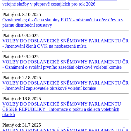
veřejné služby v přepravě cestujících pro rok 2026
Platný od:
8.10.2025
Oznámení eg.d - člena skupiny E.ON - odstranění a ořez dřevin v
pásmu distribuční soustavy
Platný od:
9.9.2025
VOLBY DO POSLANECKÉ SNĚMOVNY PARLAMENTU ČR
- Jmenování členů OVK na neobsazená místa
Platný od:
9.9.2025
VOLBY DO POSLANECKÉ SNĚMOVNY PARLAMENTU ČR
- Oznámení o svolání prvního zasedání okrskové volební komise
Platný od:
22.8.2025
VOLBY DO POSLANECKÉ SNĚMOVNY PARLAMENTU ČR
- Jmenování zapisovatele okrskové volební komise
Platný od:
18.8.2025
VOLBY DO POSLANECKÉ SNĚMOVNY PARLAMENTU
ČESKÉ REPUBLIKY - Informace o počtu a sídlech volebních
okrsků
Platný od:
31.7.2025
VOLBY DO POSLANECKÉ SNĚMOVNY PARLAMENTU ČR