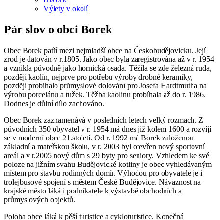
Výlety v okolí
Pár slov o obci Borek
Obec Borek patří mezi nejmladší obce na Českobudějovicku. Její
zrod je datován v r.1805. Jako obec byla zaregistrována až v r. 1954
a vznikla původně jako hornická osada. Těžila se zde železná ruda,
později kaolín, nejprve pro potřebu výroby drobné keramiky,
později probíhalo průmyslové dolování pro Josefa Hardtmutha na
výrobu porcelánu a tužek. Těžba kaolinu probíhala až do r. 1986.
Dodnes je důlní dílo zachováno.
Obec Borek zaznamenává v posledních letech velký rozmach. Z
původních 350 obyvatel v r. 1954 má dnes již kolem 1600 a rozvíjí
se v moderní obec 21.století. Od r. 1992 má Borek založenou
základní a mateřskou školu, v r. 2003 byl otevřen nový sportovní
areál a v r.2005 nový dům s 29 byty pro seniory. Vzhledem ke své
poloze na jižním svahu Budějovické kotliny je obec vyhledávaným
místem pro stavbu rodinných domů. Výhodou pro obyvatele je i
trolejbusové spojení s městem České Budějovice. Návaznost na
krajské město láká i podnikatele k výstavbě obchodních a
průmyslových objektů.
Poloha obce láká k pěší turistice a cykloturistice. Konečná