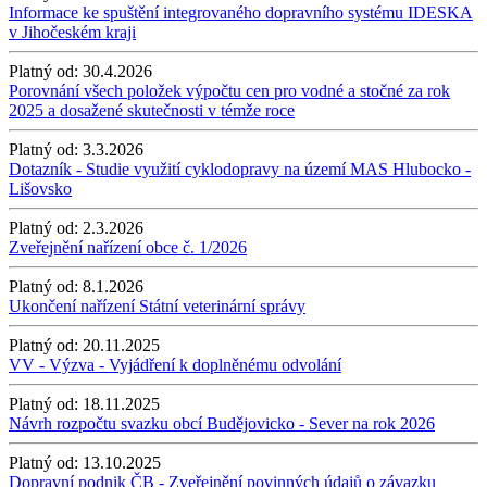
Informace ke spuštění integrovaného dopravního systému IDESKA
v Jihočeském kraji
Platný od:
30.4.2026
Porovnání všech položek výpočtu cen pro vodné a stočné za rok
2025 a dosažené skutečnosti v témže roce
Platný od:
3.3.2026
Dotazník - Studie využití cyklodopravy na území MAS Hlubocko -
Lišovsko
Platný od:
2.3.2026
Zveřejnění nařízení obce č. 1/2026
Platný od:
8.1.2026
Ukončení nařízení Státní veterinární správy
Platný od:
20.11.2025
VV - Výzva - Vyjádření k doplněnému odvolání
Platný od:
18.11.2025
Návrh rozpočtu svazku obcí Budějovicko - Sever na rok 2026
Platný od:
13.10.2025
Dopravní podnik ČB - Zveřejnění povinných údajů o závazku