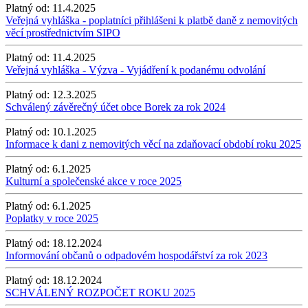
Platný od:
11.4.2025
Veřejná vyhláška - poplatníci přihlášeni k platbě daně z nemovitých
věcí prostřednictvím SIPO
Platný od:
11.4.2025
Veřejná vyhláška - Výzva - Vyjádření k podanému odvolání
Platný od:
12.3.2025
Schválený závěrečný účet obce Borek za rok 2024
Platný od:
10.1.2025
Informace k dani z nemovitých věcí na zdaňovací období roku 2025
Platný od:
6.1.2025
Kulturní a společenské akce v roce 2025
Platný od:
6.1.2025
Poplatky v roce 2025
Platný od:
18.12.2024
Informování občanů o odpadovém hospodářství za rok 2023
Platný od:
18.12.2024
SCHVÁLENÝ ROZPOČET ROKU 2025