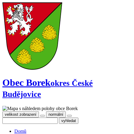
Obec Borek
okres České
Budějovice
velikost zobrazení
normální
Domů