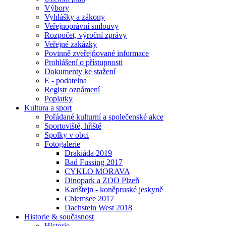
Výbory
Vyhlášky a zákony
Veřejnoprávní smlouvy
Rozpočet, výroční zprávy
Veřejné zakázky
Povinně zveřejňované informace
Prohlášení o přístupnosti
Dokumenty ke stažení
E - podatelna
Registr oznámení
Poplatky
Kultura a sport
Pořádané kulturní a společenské akce
Sportoviště, hřiště
Spolky v obci
Fotogalerie
Drakiáda 2019
Bad Fussing 2017
CYKLO MORAVA
Dinopark a ZOO Plzeň
Karlštejn - koněpruské jeskyně
Chiemsee 2017
Dachstein West 2018
Historie & současnost
Historie