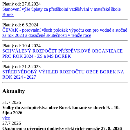
Platný od:
27.6.2024
Stanovení výše úplaty za předškolní vzdělávání v mateřské škole
Borek
Platný od:
6.5.2024
ČEVAK - porovnání všech položek výpočtu cen pro vodné a stočné
za rok 2023 a dosažené skutečnosti v témže roce
Platný od:
10.4.2024
SCHVÁLENÝ ROZPOČET PŘÍSPĚVKOVÉ ORGANIZACE
PRO ROK 2024 - ZŠ a MŠ BOREK
Platný od:
21.2.2023
STŘEDNĚDOBÝ VÝHLED ROZPOČTU OBCE BOREK NA
ROK 2024 - 2027
Aktuality
31.7.2026
Volby do zastupitelstva obce Borek konané ve dnech 9. - 10.
října 2026
více
27.7.2026
Oznámení o přerušení dodávky elektrické energie 27. 8. 2026