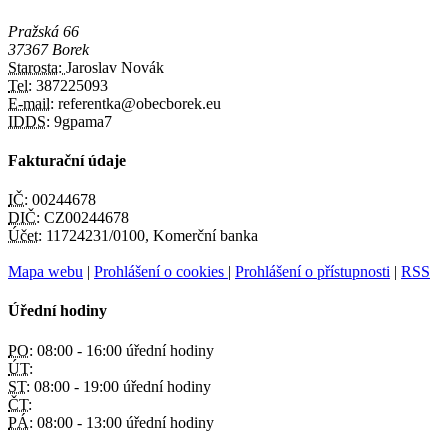
Pražská 66
37367 Borek
Starosta:
Jaroslav Novák
Tel:
387225093
E-mail:
referentka@obecborek.eu
IDDS:
9gpama7
Fakturační údaje
IČ:
00244678
DIČ:
CZ00244678
Účet:
11724231/0100, Komerční banka
Mapa webu
|
Prohlášení o cookies
|
Prohlášení o přístupnosti
|
RSS
Úřední hodiny
PO:
08:00 - 16:00 úřední hodiny
ÚT:
ST:
08:00 - 19:00 úřední hodiny
ČT:
PÁ:
08:00 - 13:00 úřední hodiny