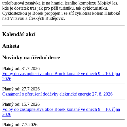
trolejbusová zastávka je na hranici lesního komplexu Mojský les,
kde je dostatek tras jak pro pěší turistiku, tak cykloturistiku.
Cyklostezkou je Borek propojen i se sítí cyklotras kolem Hluboké
nad Vltavou a Českých Budějovic.
Kalendář akcí
Anketa
Novinky na úřední desce
Platný od:
31.7.2026
Volby do zastupitelstva obce Borek konané ve dnech 9. - 10. října
2026
Platný od:
27.7.2026
Oznámení o přerušení dodávky elektrické energie 27. 8. 2026
Platný od:
15.7.2026
Volby do zastupitelstva obce Borek konané ve dnech 9. - 10. října
2026
Platný od:
7.7.2026