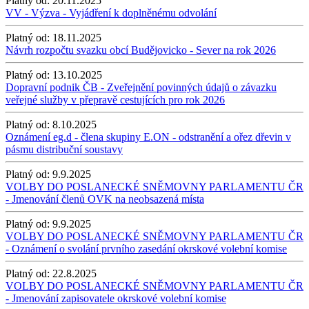
Platný od:
20.11.2025
VV - Výzva - Vyjádření k doplněnému odvolání
Platný od:
18.11.2025
Návrh rozpočtu svazku obcí Budějovicko - Sever na rok 2026
Platný od:
13.10.2025
Dopravní podnik ČB - Zveřejnění povinných údajů o závazku
veřejné služby v přepravě cestujících pro rok 2026
Platný od:
8.10.2025
Oznámení eg.d - člena skupiny E.ON - odstranění a ořez dřevin v
pásmu distribuční soustavy
Platný od:
9.9.2025
VOLBY DO POSLANECKÉ SNĚMOVNY PARLAMENTU ČR
- Jmenování členů OVK na neobsazená místa
Platný od:
9.9.2025
VOLBY DO POSLANECKÉ SNĚMOVNY PARLAMENTU ČR
- Oznámení o svolání prvního zasedání okrskové volební komise
Platný od:
22.8.2025
VOLBY DO POSLANECKÉ SNĚMOVNY PARLAMENTU ČR
- Jmenování zapisovatele okrskové volební komise