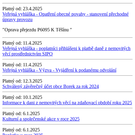
Platný od:
23.4.2025
Veřejná vyhláška - Opatření obecné povahy - stanovení přechodné
úpravy provozu
"Oprava přejezdu P6095 K Těšínu "
Platný od:
11.4.2025
Veřejná vyhláška - poplatníci přihlášeni k platbě daně z nemovitých
věcí prostřednictvím SIPO
Platný od:
11.4.2025
Veřejná vyhláška - Výzva - Vyjádření k podanému odvolání
Platný od:
12.3.2025
Schválený závěrečný účet obce Borek za rok 2024
Platný od:
10.1.2025
Informace k dani z nemovitých věcí na zdaňovací období roku 2025
Platný od:
6.1.2025
Kulturní a společenské akce v roce 2025
Platný od:
6.1.2025