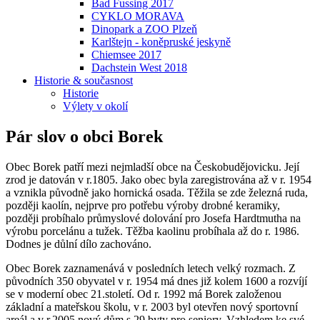
Bad Fussing 2017
CYKLO MORAVA
Dinopark a ZOO Plzeň
Karlštejn - koněpruské jeskyně
Chiemsee 2017
Dachstein West 2018
Historie & současnost
Historie
Výlety v okolí
Pár slov o obci Borek
Obec Borek patří mezi nejmladší obce na Českobudějovicku. Její
zrod je datován v r.1805. Jako obec byla zaregistrována až v r. 1954
a vznikla původně jako hornická osada. Těžila se zde železná ruda,
později kaolín, nejprve pro potřebu výroby drobné keramiky,
později probíhalo průmyslové dolování pro Josefa Hardtmutha na
výrobu porcelánu a tužek. Těžba kaolinu probíhala až do r. 1986.
Dodnes je důlní dílo zachováno.
Obec Borek zaznamenává v posledních letech velký rozmach. Z
původních 350 obyvatel v r. 1954 má dnes již kolem 1600 a rozvíjí
se v moderní obec 21.století. Od r. 1992 má Borek založenou
základní a mateřskou školu, v r. 2003 byl otevřen nový sportovní
areál a v r.2005 nový dům s 29 byty pro seniory. Vzhledem ke své