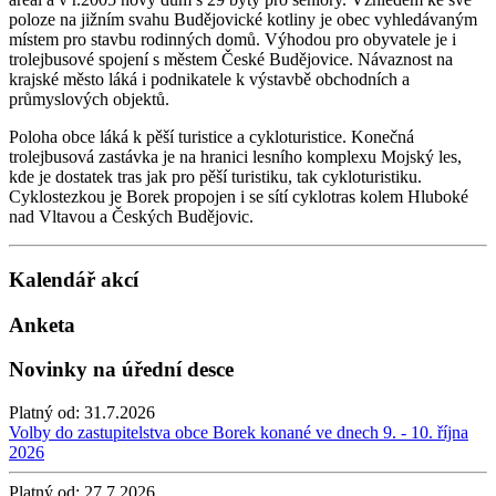
poloze na jižním svahu Budějovické kotliny je obec vyhledávaným
místem pro stavbu rodinných domů. Výhodou pro obyvatele je i
trolejbusové spojení s městem České Budějovice. Návaznost na
krajské město láká i podnikatele k výstavbě obchodních a
průmyslových objektů.
Poloha obce láká k pěší turistice a cykloturistice. Konečná
trolejbusová zastávka je na hranici lesního komplexu Mojský les,
kde je dostatek tras jak pro pěší turistiku, tak cykloturistiku.
Cyklostezkou je Borek propojen i se sítí cyklotras kolem Hluboké
nad Vltavou a Českých Budějovic.
Kalendář akcí
Anketa
Novinky na úřední desce
Platný od:
31.7.2026
Volby do zastupitelstva obce Borek konané ve dnech 9. - 10. října
2026
Platný od:
27.7.2026