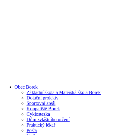
Obec Borek
Základní škola a Mateřská škola Borek
Dotační projekty
Sportovní areál
Koupaliště Borek
Cyklostezka
Dům zvláštního určení
Praktický lékař
Pošta