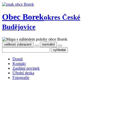
Obec Borek
okres České
Budějovice
velikost zobrazení
normální
Domů
Kontakt
Zasílání novinek
Úřední deska
Fotografie