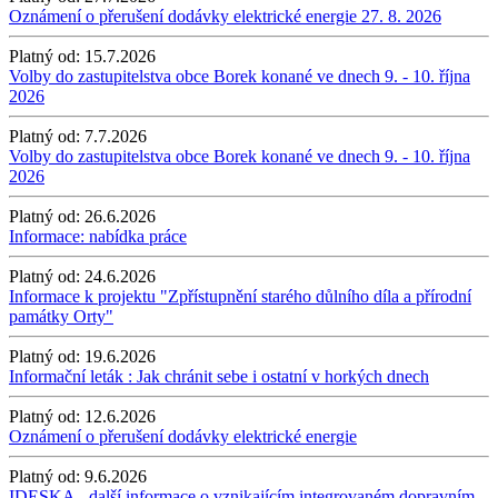
Oznámení o přerušení dodávky elektrické energie 27. 8. 2026
Platný od:
15.7.2026
Volby do zastupitelstva obce Borek konané ve dnech 9. - 10. října
2026
Platný od:
7.7.2026
Volby do zastupitelstva obce Borek konané ve dnech 9. - 10. října
2026
Platný od:
26.6.2026
Informace: nabídka práce
Platný od:
24.6.2026
Informace k projektu "Zpřístupnění starého důlního díla a přírodní
památky Orty"
Platný od:
19.6.2026
Informační leták : Jak chránit sebe i ostatní v horkých dnech
Platný od:
12.6.2026
Oznámení o přerušení dodávky elektrické energie
Platný od:
9.6.2026
IDESKA - další informace o vznikajícím integrovaném dopravním