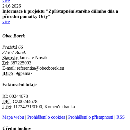
více
24.6.2026
Informace k projektu "Zpřístupnění starého důlního díla a
přírodní památky Orty"
více
Obec Borek
Pražská 66
37367 Borek
Starosta:
Jaroslav Novák
Tel:
387225093
E-mail:
referentka@obecborek.eu
IDDS:
9gpama7
Fakturační údaje
IČ:
00244678
DIČ:
CZ00244678
Účet:
11724231/0100, Komerční banka
Mapa webu
|
Prohlášení o cookies
|
Prohlášení o přístupnosti
|
RSS
Úřední hodiny