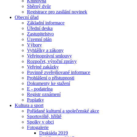
Knihovna
Sběrný dvůr
Registrace pro zasílání novinek
Obecní úřad
Základní informace
Úřední deska
Zastupitelstvo
Územní plán
Výbory
Vyhlášky a zákony
Veřejnoprávní smlouvy
Rozpočet, výroční zprávy
Veřejné zakázky
Povinně zveřejňované informace
Prohlášení o přístupnosti
Dokumenty ke stažení
E - podatelna
Registr oznámení
Poplatky
Kultura a sport
Pořádané kulturní a společenské akce
Sportoviště, hřiště
Spolky v obci
Fotogalerie
Drakiáda 2019