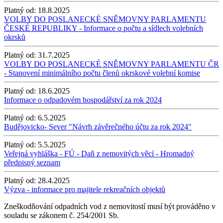
Platný od:
18.8.2025
VOLBY DO POSLANECKÉ SNĚMOVNY PARLAMENTU
ČESKÉ REPUBLIKY - Informace o počtu a sídlech volebních
okrsků
Platný od:
31.7.2025
VOLBY DO POSLANECKÉ SNĚMOVNY PARLAMENTU ČR
- Stanovení minimálního počtu členů okrskové volební komise
Platný od:
18.6.2025
Informace o odpadovém hospodářství za rok 2024
Platný od:
6.5.2025
Budějovicko- Sever "Návrh závěrečného účtu za rok 2024"
Platný od:
5.5.2025
Veřejná vyhláška - FÚ - Daň z nemovitých věcí - Hromadný
předpisný seznam
Platný od:
28.4.2025
Výzva - informace pro majitele rekreačních objektů
Zneškodňování odpadních vod z nemovitostí musí být prováděno v
souladu se zákonem č. 254/2001 Sb.