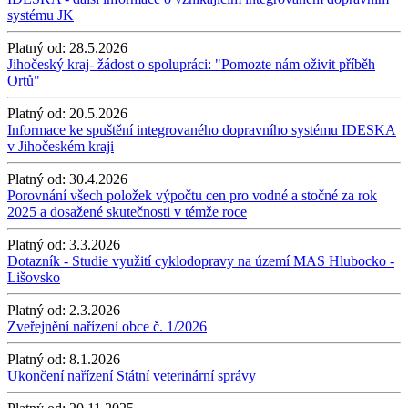
systému JK
Platný od:
28.5.2026
Jihočeský kraj- žádost o spolupráci: "Pomozte nám oživit příběh
Ortů"
Platný od:
20.5.2026
Informace ke spuštění integrovaného dopravního systému IDESKA
v Jihočeském kraji
Platný od:
30.4.2026
Porovnání všech položek výpočtu cen pro vodné a stočné za rok
2025 a dosažené skutečnosti v témže roce
Platný od:
3.3.2026
Dotazník - Studie využití cyklodopravy na území MAS Hlubocko -
Lišovsko
Platný od:
2.3.2026
Zveřejnění nařízení obce č. 1/2026
Platný od:
8.1.2026
Ukončení nařízení Státní veterinární správy