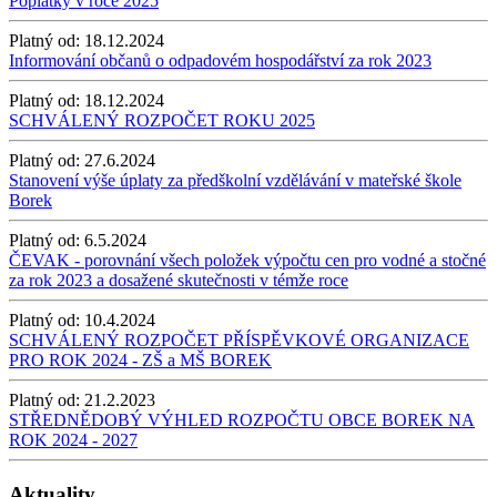
Poplatky v roce 2025
Platný od:
18.12.2024
Informování občanů o odpadovém hospodářství za rok 2023
Platný od:
18.12.2024
SCHVÁLENÝ ROZPOČET ROKU 2025
Platný od:
27.6.2024
Stanovení výše úplaty za předškolní vzdělávání v mateřské škole
Borek
Platný od:
6.5.2024
ČEVAK - porovnání všech položek výpočtu cen pro vodné a stočné
za rok 2023 a dosažené skutečnosti v témže roce
Platný od:
10.4.2024
SCHVÁLENÝ ROZPOČET PŘÍSPĚVKOVÉ ORGANIZACE
PRO ROK 2024 - ZŠ a MŠ BOREK
Platný od:
21.2.2023
STŘEDNĚDOBÝ VÝHLED ROZPOČTU OBCE BOREK NA
ROK 2024 - 2027
Aktuality