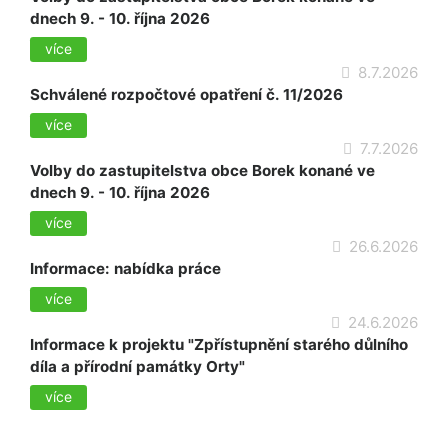
dnech 9. - 10. října 2026
více
8.7.2026
Schválené rozpočtové opatření č. 11/2026
více
7.7.2026
Volby do zastupitelstva obce Borek konané ve
dnech 9. - 10. října 2026
více
26.6.2026
Informace: nabídka práce
více
24.6.2026
Informace k projektu "Zpřístupnění starého důlního
díla a přírodní památky Orty"
více