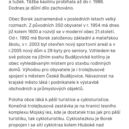
a tužek. Těžba kaolinu probíhala až do r. 1986.
Dodnes je důlní dílo zachováno.
Obec Borek zaznamenává v posledních letech velký
rozmach. Z původních 350 obyvatel v r. 1954 má dnes
již kolem 1600 a rozvíjí se v moderní obec 21.století.
Od r. 1992 má Borek založenou základní a mateřskou
školu, v r. 2003 byl otevřen nový sportovní areál a v
r.2005 nový dům s 29 byty pro seniory. Vzhledem ke
své poloze na jižním svahu Budějovické kotliny je
obec vyhledávaným místem pro stavbu rodinných
domů. Výhodou pro obyvatele je i trolejbusové
spojení s městem České Budějovice. Návaznost na
krajské město láká i podnikatele k výstavbě
obchodních a průmyslových objektů.
Poloha obce láká k pěší turistice a cykloturistice.
Konečná trolejbusová zastávka je na hranici lesního
komplexu Mojský les, kde je dostatek tras jak pro pěší
turistiku, tak cykloturistiku. Cyklostezkou je Borek
propojen i se sítí cyklotras kolem Hluboké nad