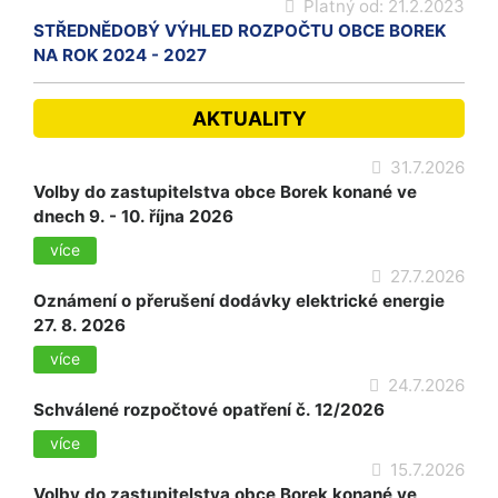
Platný od:
21.2.2023
STŘEDNĚDOBÝ VÝHLED ROZPOČTU OBCE BOREK
NA ROK 2024 - 2027
AKTUALITY
31.7.2026
Volby do zastupitelstva obce Borek konané ve
dnech 9. - 10. října 2026
více
27.7.2026
Oznámení o přerušení dodávky elektrické energie
27. 8. 2026
více
24.7.2026
Schválené rozpočtové opatření č. 12/2026
více
15.7.2026
Volby do zastupitelstva obce Borek konané ve