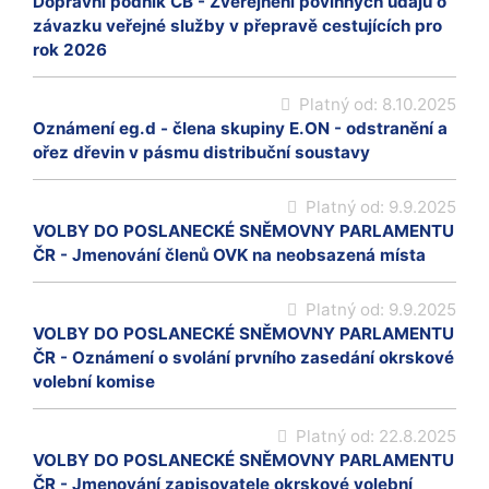
Dopravní podnik ČB - Zveřejnění povinných údajů o
závazku veřejné služby v přepravě cestujících pro
rok 2026
Platný od:
8.10.2025
Oznámení eg.d - člena skupiny E.ON - odstranění a
ořez dřevin v pásmu distribuční soustavy
Platný od:
9.9.2025
VOLBY DO POSLANECKÉ SNĚMOVNY PARLAMENTU
ČR - Jmenování členů OVK na neobsazená místa
Platný od:
9.9.2025
VOLBY DO POSLANECKÉ SNĚMOVNY PARLAMENTU
ČR - Oznámení o svolání prvního zasedání okrskové
volební komise
Platný od:
22.8.2025
VOLBY DO POSLANECKÉ SNĚMOVNY PARLAMENTU
ČR - Jmenování zapisovatele okrskové volební