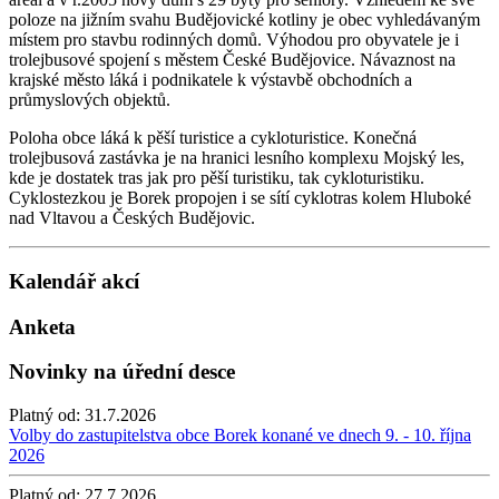
poloze na jižním svahu Budějovické kotliny je obec vyhledávaným
místem pro stavbu rodinných domů. Výhodou pro obyvatele je i
trolejbusové spojení s městem České Budějovice. Návaznost na
krajské město láká i podnikatele k výstavbě obchodních a
průmyslových objektů.
Poloha obce láká k pěší turistice a cykloturistice. Konečná
trolejbusová zastávka je na hranici lesního komplexu Mojský les,
kde je dostatek tras jak pro pěší turistiku, tak cykloturistiku.
Cyklostezkou je Borek propojen i se sítí cyklotras kolem Hluboké
nad Vltavou a Českých Budějovic.
Kalendář akcí
Anketa
Novinky na úřední desce
Platný od:
31.7.2026
Volby do zastupitelstva obce Borek konané ve dnech 9. - 10. října
2026
Platný od:
27.7.2026