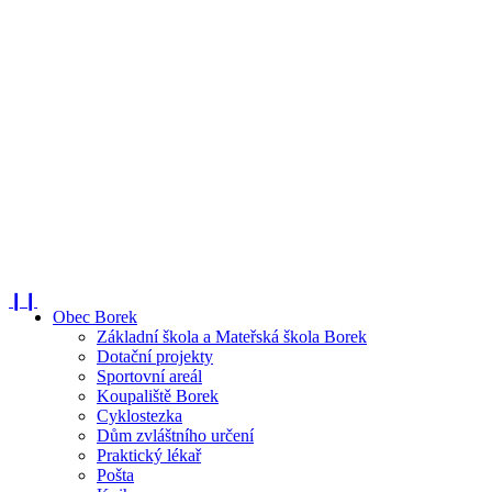
❙❙
Obec Borek
Základní škola a Mateřská škola Borek
Dotační projekty
Sportovní areál
Koupaliště Borek
Cyklostezka
Dům zvláštního určení
Praktický lékař
Pošta