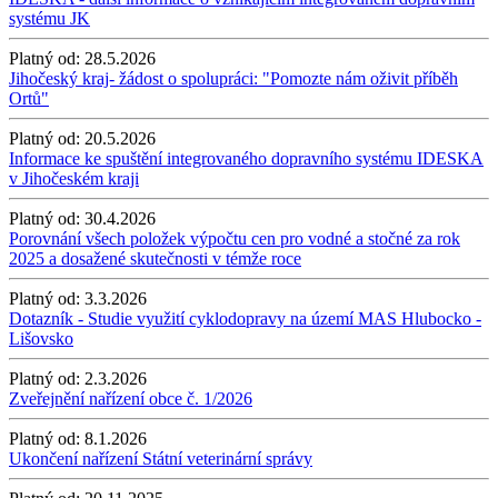
systému JK
Platný od:
28.5.2026
Jihočeský kraj- žádost o spolupráci: "Pomozte nám oživit příběh
Ortů"
Platný od:
20.5.2026
Informace ke spuštění integrovaného dopravního systému IDESKA
v Jihočeském kraji
Platný od:
30.4.2026
Porovnání všech položek výpočtu cen pro vodné a stočné za rok
2025 a dosažené skutečnosti v témže roce
Platný od:
3.3.2026
Dotazník - Studie využití cyklodopravy na území MAS Hlubocko -
Lišovsko
Platný od:
2.3.2026
Zveřejnění nařízení obce č. 1/2026
Platný od:
8.1.2026
Ukončení nařízení Státní veterinární správy