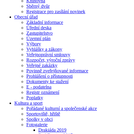
Knihovna
Sběrný dvůr
Registrace pro zasílání novinek
Obecní úřad
Základní informace
Úřední deska
Zastupitelstvo
Územní plán
Výbory
Vyhlášky a zákony
Veřejnoprávní smlouvy
Rozpočet, výroční zprávy
Veřejné zakázky
Povinně zveřejňované informace
Prohlášení o přístupnosti
Dokumenty ke stažení
E - podatelna
Registr oznámení
Poplatky
Kultura a sport
Pořádané kulturní a společenské akce
Sportoviště, hřiště
Spolky v obci
Fotogalerie
Drakiáda 2019