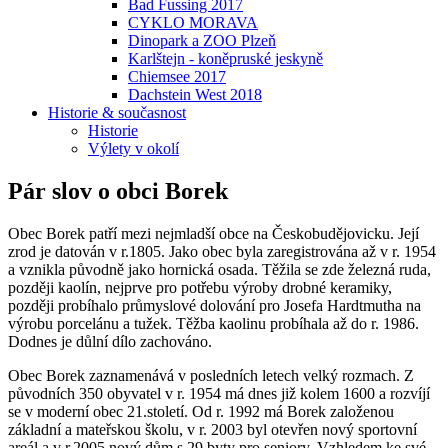
Bad Fussing 2017
CYKLO MORAVA
Dinopark a ZOO Plzeň
Karlštejn - koněpruské jeskyně
Chiemsee 2017
Dachstein West 2018
Historie & současnost
Historie
Výlety v okolí
Pár slov o obci Borek
Obec Borek patří mezi nejmladší obce na Českobudějovicku. Její
zrod je datován v r.1805. Jako obec byla zaregistrována až v r. 1954
a vznikla původně jako hornická osada. Těžila se zde železná ruda,
později kaolín, nejprve pro potřebu výroby drobné keramiky,
později probíhalo průmyslové dolování pro Josefa Hardtmutha na
výrobu porcelánu a tužek. Těžba kaolinu probíhala až do r. 1986.
Dodnes je důlní dílo zachováno.
Obec Borek zaznamenává v posledních letech velký rozmach. Z
původních 350 obyvatel v r. 1954 má dnes již kolem 1600 a rozvíjí
se v moderní obec 21.století. Od r. 1992 má Borek založenou
základní a mateřskou školu, v r. 2003 byl otevřen nový sportovní
areál a v r.2005 nový dům s 29 byty pro seniory. Vzhledem ke své