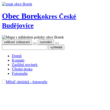
Obec Borek
okres České
Budějovice
velikost zobrazení
normální
Domů
Kontakt
Zasílání novinek
Úřední deska
Fotografie