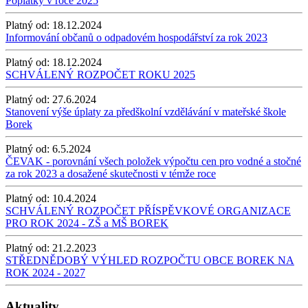
Poplatky v roce 2025
Platný od:
18.12.2024
Informování občanů o odpadovém hospodářství za rok 2023
Platný od:
18.12.2024
SCHVÁLENÝ ROZPOČET ROKU 2025
Platný od:
27.6.2024
Stanovení výše úplaty za předškolní vzdělávání v mateřské škole
Borek
Platný od:
6.5.2024
ČEVAK - porovnání všech položek výpočtu cen pro vodné a stočné
za rok 2023 a dosažené skutečnosti v témže roce
Platný od:
10.4.2024
SCHVÁLENÝ ROZPOČET PŘÍSPĚVKOVÉ ORGANIZACE
PRO ROK 2024 - ZŠ a MŠ BOREK
Platný od:
21.2.2023
STŘEDNĚDOBÝ VÝHLED ROZPOČTU OBCE BOREK NA
ROK 2024 - 2027
Aktuality