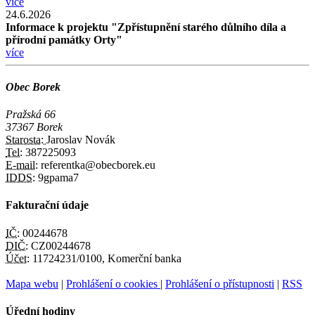
více
24.6.2026
Informace k projektu "Zpřístupnění starého důlního díla a
přírodní památky Orty"
více
Obec Borek
Pražská 66
37367 Borek
Starosta:
Jaroslav Novák
Tel:
387225093
E-mail:
referentka@obecborek.eu
IDDS:
9gpama7
Fakturační údaje
IČ:
00244678
DIČ:
CZ00244678
Účet:
11724231/0100, Komerční banka
Mapa webu
|
Prohlášení o cookies
|
Prohlášení o přístupnosti
|
RSS
Úřední hodiny