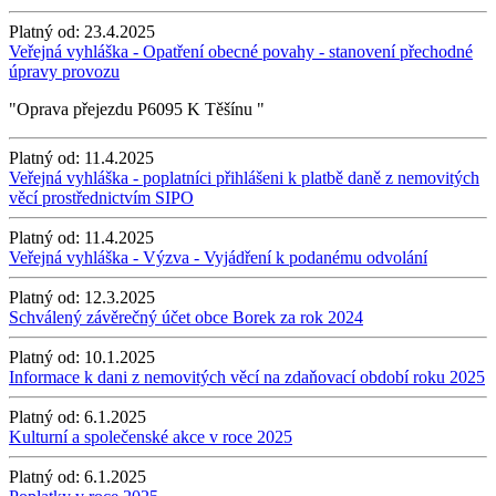
Platný od:
23.4.2025
Veřejná vyhláška - Opatření obecné povahy - stanovení přechodné
úpravy provozu
"Oprava přejezdu P6095 K Těšínu "
Platný od:
11.4.2025
Veřejná vyhláška - poplatníci přihlášeni k platbě daně z nemovitých
věcí prostřednictvím SIPO
Platný od:
11.4.2025
Veřejná vyhláška - Výzva - Vyjádření k podanému odvolání
Platný od:
12.3.2025
Schválený závěrečný účet obce Borek za rok 2024
Platný od:
10.1.2025
Informace k dani z nemovitých věcí na zdaňovací období roku 2025
Platný od:
6.1.2025
Kulturní a společenské akce v roce 2025
Platný od:
6.1.2025