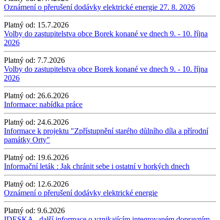
Oznámení o přerušení dodávky elektrické energie 27. 8. 2026
Platný od:
15.7.2026
Volby do zastupitelstva obce Borek konané ve dnech 9. - 10. října
2026
Platný od:
7.7.2026
Volby do zastupitelstva obce Borek konané ve dnech 9. - 10. října
2026
Platný od:
26.6.2026
Informace: nabídka práce
Platný od:
24.6.2026
Informace k projektu "Zpřístupnění starého důlního díla a přírodní
památky Orty"
Platný od:
19.6.2026
Informační leták : Jak chránit sebe i ostatní v horkých dnech
Platný od:
12.6.2026
Oznámení o přerušení dodávky elektrické energie
Platný od:
9.6.2026
IDESKA - další informace o vznikajícím integrovaném dopravním