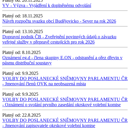
Platný od:
20.11.2025
VV - Výzva - Vyjádření k doplněnému odvolání
Platný od:
18.11.2025
Návrh rozpočtu svazku obcí Budějovicko - Sever na rok 2026
Platný od:
13.10.2025
Dopravní podnik ČB - Zveřejnění povinných údajů o závazku
veřejné služby v přepravě cestujících pro rok 2026
Platný od:
8.10.2025
Oznámení eg.d - člena skupiny E.ON - odstranění a ořez dřevin v
pásmu distribuční soustavy
Platný od:
9.9.2025
VOLBY DO POSLANECKÉ SNĚMOVNY PARLAMENTU ČR
- Jmenování členů OVK na neobsazená místa
Platný od:
9.9.2025
VOLBY DO POSLANECKÉ SNĚMOVNY PARLAMENTU ČR
- Oznámení o svolání prvního zasedání okrskové volební komise
Platný od:
22.8.2025
VOLBY DO POSLANECKÉ SNĚMOVNY PARLAMENTU ČR
- Jmenování zapisovatele okrskové volební komise