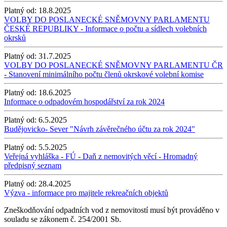
Platný od:
18.8.2025
VOLBY DO POSLANECKÉ SNĚMOVNY PARLAMENTU
ČESKÉ REPUBLIKY - Informace o počtu a sídlech volebních
okrsků
Platný od:
31.7.2025
VOLBY DO POSLANECKÉ SNĚMOVNY PARLAMENTU ČR
- Stanovení minimálního počtu členů okrskové volební komise
Platný od:
18.6.2025
Informace o odpadovém hospodářství za rok 2024
Platný od:
6.5.2025
Budějovicko- Sever "Návrh závěrečného účtu za rok 2024"
Platný od:
5.5.2025
Veřejná vyhláška - FÚ - Daň z nemovitých věcí - Hromadný
předpisný seznam
Platný od:
28.4.2025
Výzva - informace pro majitele rekreačních objektů
Zneškodňování odpadních vod z nemovitostí musí být prováděno v
souladu se zákonem č. 254/2001 Sb.