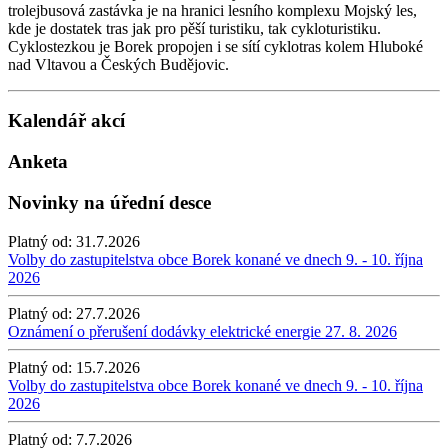
trolejbusová zastávka je na hranici lesního komplexu Mojský les,
kde je dostatek tras jak pro pěší turistiku, tak cykloturistiku.
Cyklostezkou je Borek propojen i se sítí cyklotras kolem Hluboké
nad Vltavou a Českých Budějovic.
Kalendář akcí
Anketa
Novinky na úřední desce
Platný od:
31.7.2026
Volby do zastupitelstva obce Borek konané ve dnech 9. - 10. října
2026
Platný od:
27.7.2026
Oznámení o přerušení dodávky elektrické energie 27. 8. 2026
Platný od:
15.7.2026
Volby do zastupitelstva obce Borek konané ve dnech 9. - 10. října
2026
Platný od:
7.7.2026