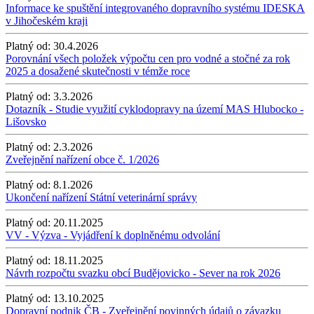
Informace ke spuštění integrovaného dopravního systému IDESKA
v Jihočeském kraji
Platný od:
30.4.2026
Porovnání všech položek výpočtu cen pro vodné a stočné za rok
2025 a dosažené skutečnosti v témže roce
Platný od:
3.3.2026
Dotazník - Studie využití cyklodopravy na území MAS Hlubocko -
Lišovsko
Platný od:
2.3.2026
Zveřejnění nařízení obce č. 1/2026
Platný od:
8.1.2026
Ukončení nařízení Státní veterinární správy
Platný od:
20.11.2025
VV - Výzva - Vyjádření k doplněnému odvolání
Platný od:
18.11.2025
Návrh rozpočtu svazku obcí Budějovicko - Sever na rok 2026
Platný od:
13.10.2025
Dopravní podnik ČB - Zveřejnění povinných údajů o závazku