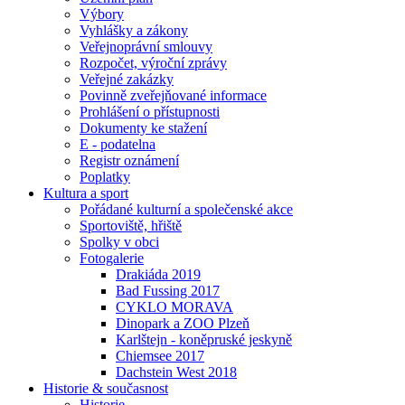
Výbory
Vyhlášky a zákony
Veřejnoprávní smlouvy
Rozpočet, výroční zprávy
Veřejné zakázky
Povinně zveřejňované informace
Prohlášení o přístupnosti
Dokumenty ke stažení
E - podatelna
Registr oznámení
Poplatky
Kultura a sport
Pořádané kulturní a společenské akce
Sportoviště, hřiště
Spolky v obci
Fotogalerie
Drakiáda 2019
Bad Fussing 2017
CYKLO MORAVA
Dinopark a ZOO Plzeň
Karlštejn - koněpruské jeskyně
Chiemsee 2017
Dachstein West 2018
Historie & současnost
Historie