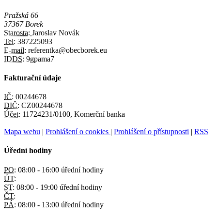
Pražská 66
37367 Borek
Starosta:
Jaroslav Novák
Tel:
387225093
E-mail:
referentka@obecborek.eu
IDDS:
9gpama7
Fakturační údaje
IČ:
00244678
DIČ:
CZ00244678
Účet:
11724231/0100, Komerční banka
Mapa webu
|
Prohlášení o cookies
|
Prohlášení o přístupnosti
|
RSS
Úřední hodiny
PO:
08:00 - 16:00 úřední hodiny
ÚT:
ST:
08:00 - 19:00 úřední hodiny
ČT:
PÁ:
08:00 - 13:00 úřední hodiny