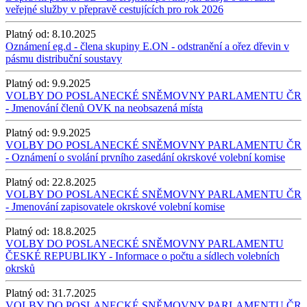
veřejné služby v přepravě cestujících pro rok 2026
Platný od:
8.10.2025
Oznámení eg.d - člena skupiny E.ON - odstranění a ořez dřevin v
pásmu distribuční soustavy
Platný od:
9.9.2025
VOLBY DO POSLANECKÉ SNĚMOVNY PARLAMENTU ČR
- Jmenování členů OVK na neobsazená místa
Platný od:
9.9.2025
VOLBY DO POSLANECKÉ SNĚMOVNY PARLAMENTU ČR
- Oznámení o svolání prvního zasedání okrskové volební komise
Platný od:
22.8.2025
VOLBY DO POSLANECKÉ SNĚMOVNY PARLAMENTU ČR
- Jmenování zapisovatele okrskové volební komise
Platný od:
18.8.2025
VOLBY DO POSLANECKÉ SNĚMOVNY PARLAMENTU
ČESKÉ REPUBLIKY - Informace o počtu a sídlech volebních
okrsků
Platný od:
31.7.2025
VOLBY DO POSLANECKÉ SNĚMOVNY PARLAMENTU ČR