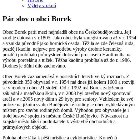
Výlety v okolí
Pár slov o obci Borek
Obec Borek patří mezi nejmladší obce na Českobudějovicku. Její
zrod je datován v r.1805. Jako obec byla zaregistrována až v r. 1954
a vznikla původně jako hornická osada. Těžila se zde železná ruda,
později kaolín, nejprve pro potřebu výroby drobné keramiky,
později probíhalo průmyslové dolování pro Josefa Hardtmutha na
výrobu porcelánu a tužek. Těžba kaolinu probíhala až do r. 1986.
Dodnes je důlní dílo zachováno.
Obec Borek zaznamenává v posledních letech velký rozmach. Z
původních 350 obyvatel v r. 1954 má dnes již kolem 1600 a rozvíjí
se v moderní obec 21.století. Od r. 1992 má Borek založenou
základní a mateřskou školu, v r. 2003 byl otevřen nový sportovní
areál a v r.2005 nový dům s 29 byty pro seniory. Vzhledem ke své
poloze na jižním svahu Budějovické kotliny je obec vyhledávaným
místem pro stavbu rodinných domů. Výhodou pro obyvatele je i
trolejbusové spojení s městem České Budějovice. Návaznost na
krajské město láká i podnikatele k výstavbě obchodních a
průmyslových objektů.
Poloha obce láká k pěší turistice a cykloturistice. Konečná