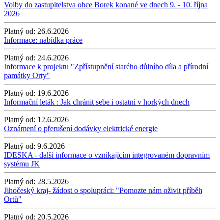
Volby do zastupitelstva obce Borek konané ve dnech 9. - 10. října
2026
Platný od:
26.6.2026
Informace: nabídka práce
Platný od:
24.6.2026
Informace k projektu "Zpřístupnění starého důlního díla a přírodní
památky Orty"
Platný od:
19.6.2026
Informační leták : Jak chránit sebe i ostatní v horkých dnech
Platný od:
12.6.2026
Oznámení o přerušení dodávky elektrické energie
Platný od:
9.6.2026
IDESKA - další informace o vznikajícím integrovaném dopravním
systému JK
Platný od:
28.5.2026
Jihočeský kraj- žádost o spolupráci: "Pomozte nám oživit příběh
Ortů"
Platný od:
20.5.2026