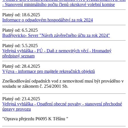
- Stanovení minimálního počtu členů okrskové volební komise
Platný od:
18.6.2025
Informace o odpadovém hospodářství za rok 2024
Platný od:
6.5.2025
Budějovicko- Sever "Návrh závěrečného účtu za rok 2024"
Platný od:
5.5.2025
Veřejná vyhláška - FÚ - Daň z nemovitých věcí - Hromadný
předpisný seznam
Platný od:
28.4.2025
Výzva - informace pro majitele rekreačních objektů
Zneškodňování odpadních vod z nemovitostí musí být prováděno v
souladu se zákonem č. 254/2001 Sb.
Platný od:
23.4.2025
Veřejná vyhláška - Opatření obecné povahy - stanovení přechodné
úpravy provozu
"Oprava přejezdu P6095 K Těšínu "