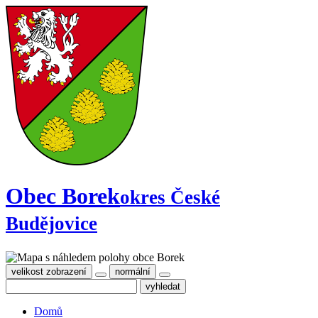
Obec Borek
okres České
Budějovice
velikost zobrazení
normální
Domů