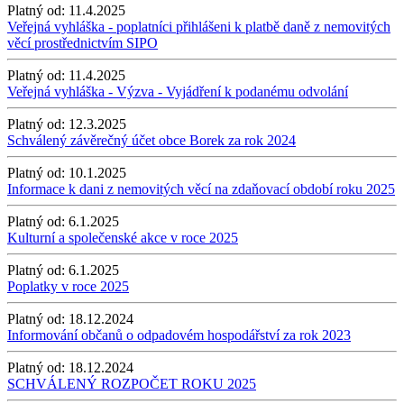
Platný od:
11.4.2025
Veřejná vyhláška - poplatníci přihlášeni k platbě daně z nemovitých
věcí prostřednictvím SIPO
Platný od:
11.4.2025
Veřejná vyhláška - Výzva - Vyjádření k podanému odvolání
Platný od:
12.3.2025
Schválený závěrečný účet obce Borek za rok 2024
Platný od:
10.1.2025
Informace k dani z nemovitých věcí na zdaňovací období roku 2025
Platný od:
6.1.2025
Kulturní a společenské akce v roce 2025
Platný od:
6.1.2025
Poplatky v roce 2025
Platný od:
18.12.2024
Informování občanů o odpadovém hospodářství za rok 2023
Platný od:
18.12.2024
SCHVÁLENÝ ROZPOČET ROKU 2025