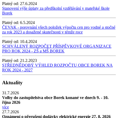
Platný od:
27.6.2024
Stanovení výše úplaty za předškolní vzdělávání v mateřské škole
Borek
Platný od:
6.5.2024
ČEVAK - porovnání všech položek výpočtu cen pro vodné a stočné
za rok 2023 a dosažené skutečnosti v témže roce
Platný od:
10.4.2024
SCHVÁLENÝ ROZPOČET PŘÍSPĚVKOVÉ ORGANIZACE
PRO ROK 2024 - ZŠ a MŠ BOREK
Platný od:
21.2.2023
STŘEDNĚDOBÝ VÝHLED ROZPOČTU OBCE BOREK NA
ROK 2024 - 2027
Aktuality
31.7.2026
Volby do zastupitelstva obce Borek konané ve dnech 9. - 10.
října 2026
více
27.7.2026
Oznámení o přerušení dodávky elektrické energie 27. 8. 2026