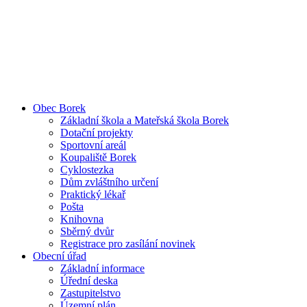
Obec Borek
Základní škola a Mateřská škola Borek
Dotační projekty
Sportovní areál
Koupaliště Borek
Cyklostezka
Dům zvláštního určení
Praktický lékař
Pošta
Knihovna
Sběrný dvůr
Registrace pro zasílání novinek
Obecní úřad
Základní informace
Úřední deska
Zastupitelstvo
Územní plán