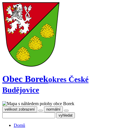
Obec Borek
okres České
Budějovice
velikost zobrazení
normální
Domů