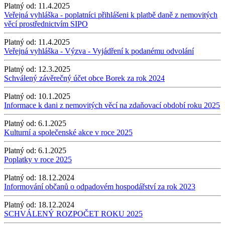
Platný od:
11.4.2025
Veřejná vyhláška - poplatníci přihlášeni k platbě daně z nemovitých
věcí prostřednictvím SIPO
Platný od:
11.4.2025
Veřejná vyhláška - Výzva - Vyjádření k podanému odvolání
Platný od:
12.3.2025
Schválený závěrečný účet obce Borek za rok 2024
Platný od:
10.1.2025
Informace k dani z nemovitých věcí na zdaňovací období roku 2025
Platný od:
6.1.2025
Kulturní a společenské akce v roce 2025
Platný od:
6.1.2025
Poplatky v roce 2025
Platný od:
18.12.2024
Informování občanů o odpadovém hospodářství za rok 2023
Platný od:
18.12.2024
SCHVÁLENÝ ROZPOČET ROKU 2025