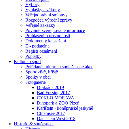
Výbory
Vyhlášky a zákony
Veřejnoprávní smlouvy
Rozpočet, výroční zprávy
Veřejné zakázky
Povinně zveřejňované informace
Prohlášení o přístupnosti
Dokumenty ke stažení
E - podatelna
Registr oznámení
Poplatky
Kultura a sport
Pořádané kulturní a společenské akce
Sportoviště, hřiště
Spolky v obci
Fotogalerie
Drakiáda 2019
Bad Fussing 2017
CYKLO MORAVA
Dinopark a ZOO Plzeň
Karlštejn - koněpruské jeskyně
Chiemsee 2017
Dachstein West 2018
Historie & současnost
Historie