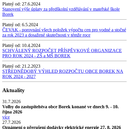
Platný od:
27.6.2024
Stanovení výše úplaty za předškolní vzdělávání v mateřské škole
Borek
Platný od:
6.5.2024
ČEVAK - porovnání všech položek výpočtu cen pro vodné a stočné
za rok 2023 a dosažené skutečnosti v témže roce
Platný od:
10.4.2024
SCHVÁLENÝ ROZPOČET PŘÍSPĚVKOVÉ ORGANIZACE
PRO ROK 2024 - ZŠ a MŠ BOREK
Platný od:
21.2.2023
STŘEDNĚDOBÝ VÝHLED ROZPOČTU OBCE BOREK NA
ROK 2024 - 2027
Aktuality
31.7.2026
Volby do zastupitelstva obce Borek konané ve dnech 9. - 10.
října 2026
více
27.7.2026
Oznámení o přerušení dodávky elektrické energie 27. 8. 2026