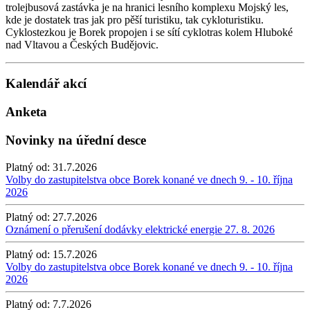
trolejbusová zastávka je na hranici lesního komplexu Mojský les,
kde je dostatek tras jak pro pěší turistiku, tak cykloturistiku.
Cyklostezkou je Borek propojen i se sítí cyklotras kolem Hluboké
nad Vltavou a Českých Budějovic.
Kalendář akcí
Anketa
Novinky na úřední desce
Platný od:
31.7.2026
Volby do zastupitelstva obce Borek konané ve dnech 9. - 10. října
2026
Platný od:
27.7.2026
Oznámení o přerušení dodávky elektrické energie 27. 8. 2026
Platný od:
15.7.2026
Volby do zastupitelstva obce Borek konané ve dnech 9. - 10. října
2026
Platný od:
7.7.2026