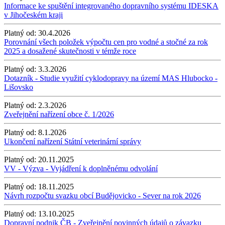
Informace ke spuštění integrovaného dopravního systému IDESKA
v Jihočeském kraji
Platný od:
30.4.2026
Porovnání všech položek výpočtu cen pro vodné a stočné za rok
2025 a dosažené skutečnosti v témže roce
Platný od:
3.3.2026
Dotazník - Studie využití cyklodopravy na území MAS Hlubocko -
Lišovsko
Platný od:
2.3.2026
Zveřejnění nařízení obce č. 1/2026
Platný od:
8.1.2026
Ukončení nařízení Státní veterinární správy
Platný od:
20.11.2025
VV - Výzva - Vyjádření k doplněnému odvolání
Platný od:
18.11.2025
Návrh rozpočtu svazku obcí Budějovicko - Sever na rok 2026
Platný od:
13.10.2025
Dopravní podnik ČB - Zveřejnění povinných údajů o závazku