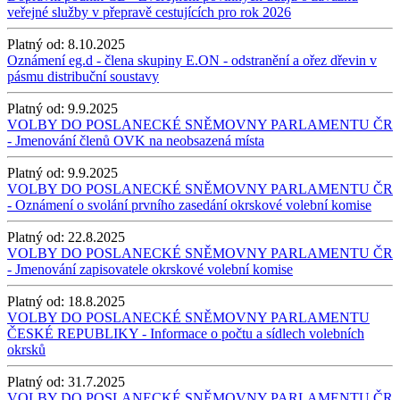
veřejné služby v přepravě cestujících pro rok 2026
Platný od:
8.10.2025
Oznámení eg.d - člena skupiny E.ON - odstranění a ořez dřevin v
pásmu distribuční soustavy
Platný od:
9.9.2025
VOLBY DO POSLANECKÉ SNĚMOVNY PARLAMENTU ČR
- Jmenování členů OVK na neobsazená místa
Platný od:
9.9.2025
VOLBY DO POSLANECKÉ SNĚMOVNY PARLAMENTU ČR
- Oznámení o svolání prvního zasedání okrskové volební komise
Platný od:
22.8.2025
VOLBY DO POSLANECKÉ SNĚMOVNY PARLAMENTU ČR
- Jmenování zapisovatele okrskové volební komise
Platný od:
18.8.2025
VOLBY DO POSLANECKÉ SNĚMOVNY PARLAMENTU
ČESKÉ REPUBLIKY - Informace o počtu a sídlech volebních
okrsků
Platný od:
31.7.2025
VOLBY DO POSLANECKÉ SNĚMOVNY PARLAMENTU ČR