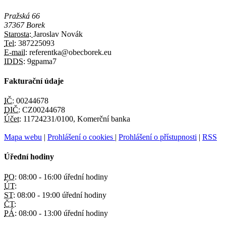
Pražská 66
37367 Borek
Starosta:
Jaroslav Novák
Tel:
387225093
E-mail:
referentka@obecborek.eu
IDDS:
9gpama7
Fakturační údaje
IČ:
00244678
DIČ:
CZ00244678
Účet:
11724231/0100, Komerční banka
Mapa webu
|
Prohlášení o cookies
|
Prohlášení o přístupnosti
|
RSS
Úřední hodiny
PO:
08:00 - 16:00 úřední hodiny
ÚT:
ST:
08:00 - 19:00 úřední hodiny
ČT:
PÁ:
08:00 - 13:00 úřední hodiny