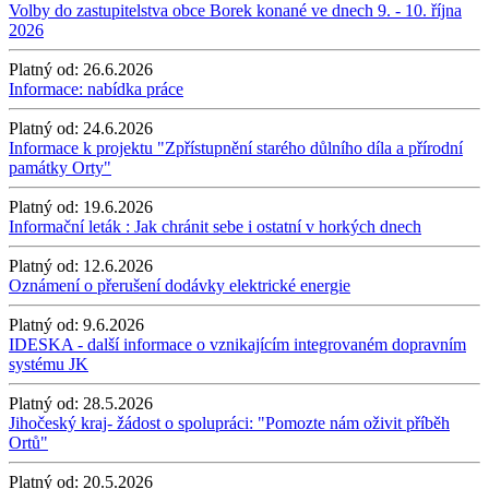
Volby do zastupitelstva obce Borek konané ve dnech 9. - 10. října
2026
Platný od:
26.6.2026
Informace: nabídka práce
Platný od:
24.6.2026
Informace k projektu "Zpřístupnění starého důlního díla a přírodní
památky Orty"
Platný od:
19.6.2026
Informační leták : Jak chránit sebe i ostatní v horkých dnech
Platný od:
12.6.2026
Oznámení o přerušení dodávky elektrické energie
Platný od:
9.6.2026
IDESKA - další informace o vznikajícím integrovaném dopravním
systému JK
Platný od:
28.5.2026
Jihočeský kraj- žádost o spolupráci: "Pomozte nám oživit příběh
Ortů"
Platný od:
20.5.2026