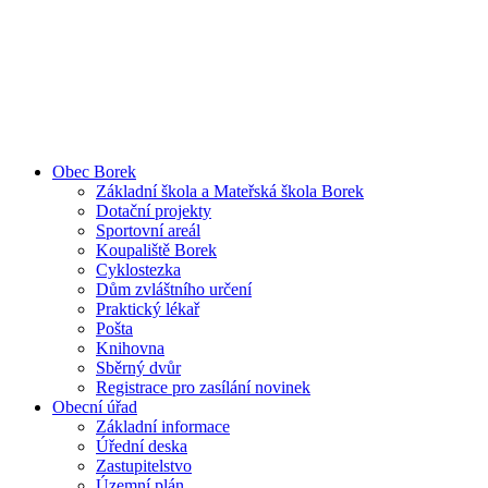
Obec Borek
Základní škola a Mateřská škola Borek
Dotační projekty
Sportovní areál
Koupaliště Borek
Cyklostezka
Dům zvláštního určení
Praktický lékař
Pošta
Knihovna
Sběrný dvůr
Registrace pro zasílání novinek
Obecní úřad
Základní informace
Úřední deska
Zastupitelstvo
Územní plán