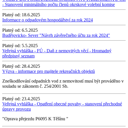
- Stanovení minimálního počtu členů okrskové volební komise
Platný od:
18.6.2025
Informace o odpadovém hospodářství za rok 2024
Platný od:
6.5.2025
Budějovicko- Sever "Návrh závěrečného účtu za rok 2024"
Platný od:
5.5.2025
Veřejná vyhláška - FÚ - Daň z nemovitých věcí - Hromadný
předpisný seznam
Platný od:
28.4.2025
Výzva - informace pro majitele rekreačních objektů
Zneškodňování odpadních vod z nemovitostí musí být prováděno v
souladu se zákonem č. 254/2001 Sb.
Platný od:
23.4.2025
Veřejná vyhláška - Opatření obecné povahy - stanovení přechodné
úpravy provozu
"Oprava přejezdu P6095 K Těšínu "