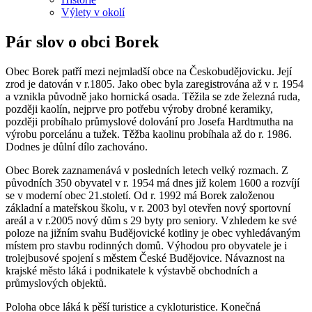
Výlety v okolí
Pár slov o obci Borek
Obec Borek patří mezi nejmladší obce na Českobudějovicku. Její
zrod je datován v r.1805. Jako obec byla zaregistrována až v r. 1954
a vznikla původně jako hornická osada. Těžila se zde železná ruda,
později kaolín, nejprve pro potřebu výroby drobné keramiky,
později probíhalo průmyslové dolování pro Josefa Hardtmutha na
výrobu porcelánu a tužek. Těžba kaolinu probíhala až do r. 1986.
Dodnes je důlní dílo zachováno.
Obec Borek zaznamenává v posledních letech velký rozmach. Z
původních 350 obyvatel v r. 1954 má dnes již kolem 1600 a rozvíjí
se v moderní obec 21.století. Od r. 1992 má Borek založenou
základní a mateřskou školu, v r. 2003 byl otevřen nový sportovní
areál a v r.2005 nový dům s 29 byty pro seniory. Vzhledem ke své
poloze na jižním svahu Budějovické kotliny je obec vyhledávaným
místem pro stavbu rodinných domů. Výhodou pro obyvatele je i
trolejbusové spojení s městem České Budějovice. Návaznost na
krajské město láká i podnikatele k výstavbě obchodních a
průmyslových objektů.
Poloha obce láká k pěší turistice a cykloturistice. Konečná