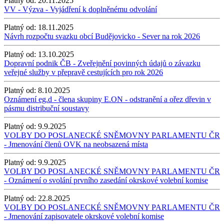
Platný od:
20.11.2025
VV - Výzva - Vyjádření k doplněnému odvolání
Platný od:
18.11.2025
Návrh rozpočtu svazku obcí Budějovicko - Sever na rok 2026
Platný od:
13.10.2025
Dopravní podnik ČB - Zveřejnění povinných údajů o závazku
veřejné služby v přepravě cestujících pro rok 2026
Platný od:
8.10.2025
Oznámení eg.d - člena skupiny E.ON - odstranění a ořez dřevin v
pásmu distribuční soustavy
Platný od:
9.9.2025
VOLBY DO POSLANECKÉ SNĚMOVNY PARLAMENTU ČR
- Jmenování členů OVK na neobsazená místa
Platný od:
9.9.2025
VOLBY DO POSLANECKÉ SNĚMOVNY PARLAMENTU ČR
- Oznámení o svolání prvního zasedání okrskové volební komise
Platný od:
22.8.2025
VOLBY DO POSLANECKÉ SNĚMOVNY PARLAMENTU ČR
- Jmenování zapisovatele okrskové volební komise