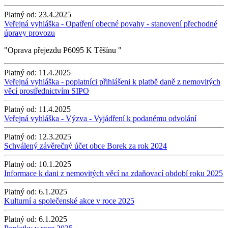
Platný od:
23.4.2025
Veřejná vyhláška - Opatření obecné povahy - stanovení přechodné
úpravy provozu
"Oprava přejezdu P6095 K Těšínu "
Platný od:
11.4.2025
Veřejná vyhláška - poplatníci přihlášeni k platbě daně z nemovitých
věcí prostřednictvím SIPO
Platný od:
11.4.2025
Veřejná vyhláška - Výzva - Vyjádření k podanému odvolání
Platný od:
12.3.2025
Schválený závěrečný účet obce Borek za rok 2024
Platný od:
10.1.2025
Informace k dani z nemovitých věcí na zdaňovací období roku 2025
Platný od:
6.1.2025
Kulturní a společenské akce v roce 2025
Platný od:
6.1.2025