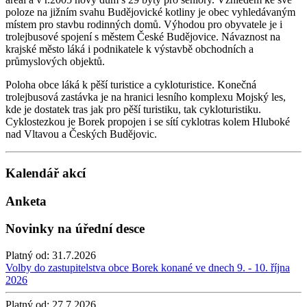
poloze na jižním svahu Budějovické kotliny je obec vyhledávaným
místem pro stavbu rodinných domů. Výhodou pro obyvatele je i
trolejbusové spojení s městem České Budějovice. Návaznost na
krajské město láká i podnikatele k výstavbě obchodních a
průmyslových objektů.
Poloha obce láká k pěší turistice a cykloturistice. Konečná
trolejbusová zastávka je na hranici lesního komplexu Mojský les,
kde je dostatek tras jak pro pěší turistiku, tak cykloturistiku.
Cyklostezkou je Borek propojen i se sítí cyklotras kolem Hluboké
nad Vltavou a Českých Budějovic.
Kalendář akcí
Anketa
Novinky na úřední desce
Platný od:
31.7.2026
Volby do zastupitelstva obce Borek konané ve dnech 9. - 10. října
2026
Platný od:
27.7.2026