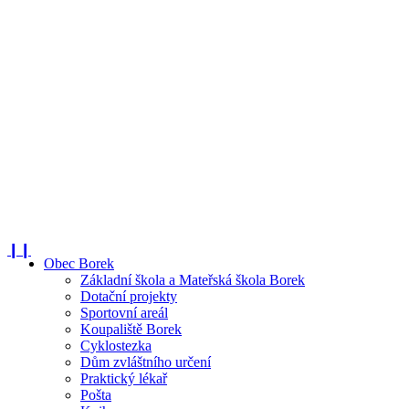
❙❙
Obec Borek
Základní škola a Mateřská škola Borek
Dotační projekty
Sportovní areál
Koupaliště Borek
Cyklostezka
Dům zvláštního určení
Praktický lékař
Pošta