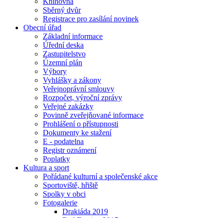
Knihovna
Sběrný dvůr
Registrace pro zasílání novinek
Obecní úřad
Základní informace
Úřední deska
Zastupitelstvo
Územní plán
Výbory
Vyhlášky a zákony
Veřejnoprávní smlouvy
Rozpočet, výroční zprávy
Veřejné zakázky
Povinně zveřejňované informace
Prohlášení o přístupnosti
Dokumenty ke stažení
E - podatelna
Registr oznámení
Poplatky
Kultura a sport
Pořádané kulturní a společenské akce
Sportoviště, hřiště
Spolky v obci
Fotogalerie
Drakiáda 2019