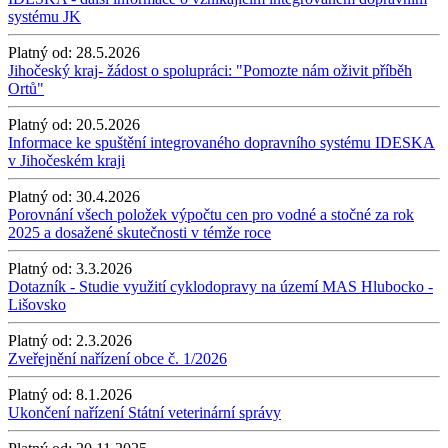
systému JK
Platný od:
28.5.2026
Jihočeský kraj- žádost o spolupráci: "Pomozte nám oživit příběh
Ortů"
Platný od:
20.5.2026
Informace ke spuštění integrovaného dopravního systému IDESKA
v Jihočeském kraji
Platný od:
30.4.2026
Porovnání všech položek výpočtu cen pro vodné a stočné za rok
2025 a dosažené skutečnosti v témže roce
Platný od:
3.3.2026
Dotazník - Studie využití cyklodopravy na území MAS Hlubocko -
Lišovsko
Platný od:
2.3.2026
Zveřejnění nařízení obce č. 1/2026
Platný od:
8.1.2026
Ukončení nařízení Státní veterinární správy