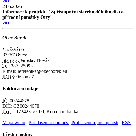
více
24.6.2026
Informace k projektu "Zpřístupnění starého důlního díla a
přírodní památky Orty"
více
Obec Borek
Pražská 66
37367 Borek
Starosta:
Jaroslav Novák
Tel:
387225093
E-mail:
referentka@obecborek.eu
IDDS:
9gpama7
Fakturační údaje
IČ:
00244678
DIČ:
CZ00244678
Účet:
11724231/0100, Komerční banka
Mapa webu
|
Prohlášení o cookies
|
Prohlášení o přístupnosti
|
RSS
Úřední hodiny