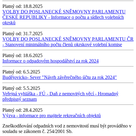
Platný od:
18.8.2025
VOLBY DO POSLANECKÉ SNĚMOVNY PARLAMENTU
ČESKÉ REPUBLIKY - Informace o počtu a sídlech volebních
okrsků
Platný od:
31.7.2025
VOLBY DO POSLANECKÉ SNĚMOVNY PARLAMENTU ČR
- Stanovení minimálního počtu členů okrskové volební komise
Platný od:
18.6.2025
Informace o odpadovém hospodářství za rok 2024
Platný od:
6.5.2025
Budějovicko- Sever "Návrh závěrečného účtu za rok 2024"
Platný od:
5.5.2025
Veřejná vyhláška - FÚ - Daň z nemovitých věcí - Hromadný
předpisný seznam
Platný od:
28.4.2025
Výzva - informace pro majitele rekreačních objektů
Zneškodňování odpadních vod z nemovitostí musí být prováděno v
souladu se zákonem č. 254/2001 Sb.