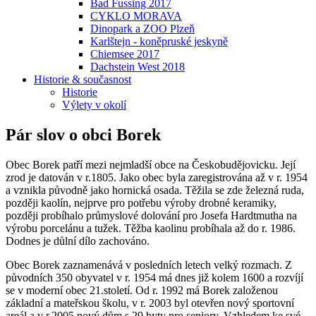
Bad Fussing 2017
CYKLO MORAVA
Dinopark a ZOO Plzeň
Karlštejn - koněpruské jeskyně
Chiemsee 2017
Dachstein West 2018
Historie & současnost
Historie
Výlety v okolí
Pár slov o obci Borek
Obec Borek patří mezi nejmladší obce na Českobudějovicku. Její
zrod je datován v r.1805. Jako obec byla zaregistrována až v r. 1954
a vznikla původně jako hornická osada. Těžila se zde železná ruda,
později kaolín, nejprve pro potřebu výroby drobné keramiky,
později probíhalo průmyslové dolování pro Josefa Hardtmutha na
výrobu porcelánu a tužek. Těžba kaolinu probíhala až do r. 1986.
Dodnes je důlní dílo zachováno.
Obec Borek zaznamenává v posledních letech velký rozmach. Z
původních 350 obyvatel v r. 1954 má dnes již kolem 1600 a rozvíjí
se v moderní obec 21.století. Od r. 1992 má Borek založenou
základní a mateřskou školu, v r. 2003 byl otevřen nový sportovní
areál a v r.2005 nový dům s 29 byty pro seniory. Vzhledem ke své