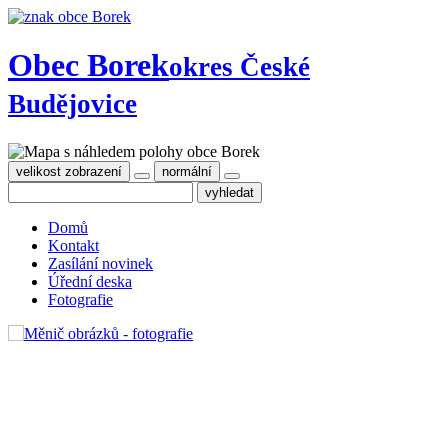
Obec Borek
okres České
Budějovice
velikost zobrazení
normální
Domů
Kontakt
Zasílání novinek
Úřední deska
Fotografie