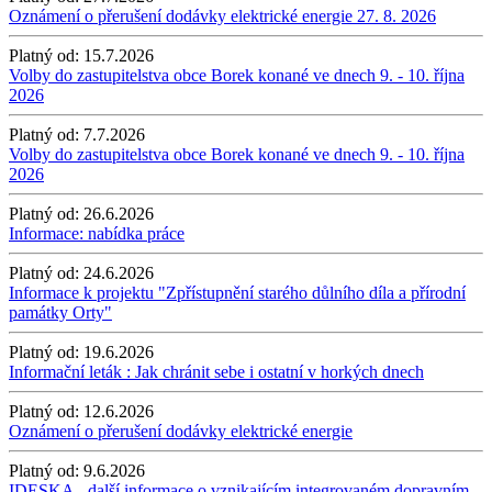
Oznámení o přerušení dodávky elektrické energie 27. 8. 2026
Platný od:
15.7.2026
Volby do zastupitelstva obce Borek konané ve dnech 9. - 10. října
2026
Platný od:
7.7.2026
Volby do zastupitelstva obce Borek konané ve dnech 9. - 10. října
2026
Platný od:
26.6.2026
Informace: nabídka práce
Platný od:
24.6.2026
Informace k projektu "Zpřístupnění starého důlního díla a přírodní
památky Orty"
Platný od:
19.6.2026
Informační leták : Jak chránit sebe i ostatní v horkých dnech
Platný od:
12.6.2026
Oznámení o přerušení dodávky elektrické energie
Platný od:
9.6.2026
IDESKA - další informace o vznikajícím integrovaném dopravním