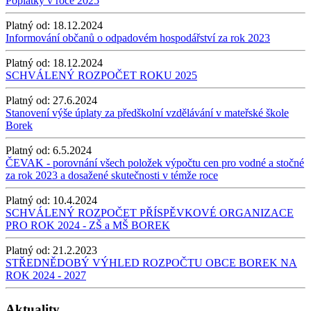
Poplatky v roce 2025
Platný od:
18.12.2024
Informování občanů o odpadovém hospodářství za rok 2023
Platný od:
18.12.2024
SCHVÁLENÝ ROZPOČET ROKU 2025
Platný od:
27.6.2024
Stanovení výše úplaty za předškolní vzdělávání v mateřské škole
Borek
Platný od:
6.5.2024
ČEVAK - porovnání všech položek výpočtu cen pro vodné a stočné
za rok 2023 a dosažené skutečnosti v témže roce
Platný od:
10.4.2024
SCHVÁLENÝ ROZPOČET PŘÍSPĚVKOVÉ ORGANIZACE
PRO ROK 2024 - ZŠ a MŠ BOREK
Platný od:
21.2.2023
STŘEDNĚDOBÝ VÝHLED ROZPOČTU OBCE BOREK NA
ROK 2024 - 2027
Aktuality