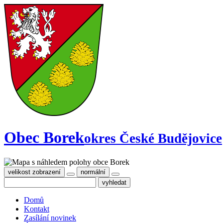
Obec Borek
okres České Budějovice
velikost zobrazení
normální
Domů
Kontakt
Zasílání novinek