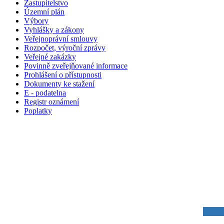
Zastupitelstvo
Územní plán
Výbory
Vyhlášky a zákony
Veřejnoprávní smlouvy
Rozpočet, výroční zprávy
Veřejné zakázky
Povinně zveřejňované informace
Prohlášení o přístupnosti
Dokumenty ke stažení
E - podatelna
Registr oznámení
Poplatky