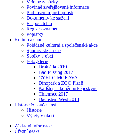
Veřejné zakázky
Povinně zveřejňované informace
Prohlášení o přístupnosti
Dokumenty ke stažení
E - podatelna
Registr oznámení
Poplatky
Kultura a sport
Pořádané kulturní a společenské akce
Sportoviště, hřiště
Spolky v obci
Fotogalerie
Drakiáda 2019
Bad Fussing 2017
CYKLO MORAVA
Dinopark a ZOO Plzeň
Karlštejn - koněpruské jeskyně
Chiemsee 2017
Dachstein West 2018
Historie & současnost
Historie
Výlety v okolí
Základní informace
Úřední deska