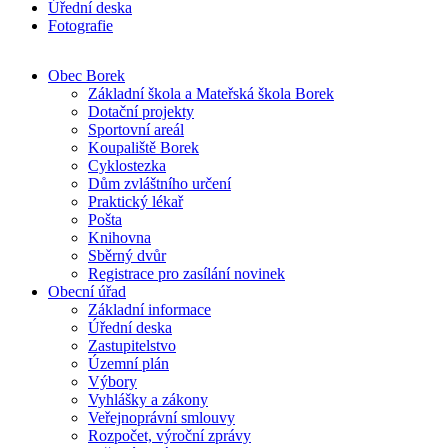
Úřední deska
Fotografie
Obec Borek
Základní škola a Mateřská škola Borek
Dotační projekty
Sportovní areál
Koupaliště Borek
Cyklostezka
Dům zvláštního určení
Praktický lékař
Pošta
Knihovna
Sběrný dvůr
Registrace pro zasílání novinek
Obecní úřad
Základní informace
Úřední deska
Zastupitelstvo
Územní plán
Výbory
Vyhlášky a zákony
Veřejnoprávní smlouvy
Rozpočet, výroční zprávy