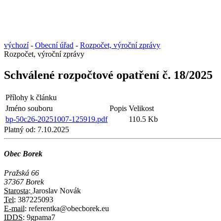
výchozí
-
Obecní úřad
-
Rozpočet, výroční zprávy
Rozpočet, výroční zprávy
Schválené rozpočtové opatření č. 18/2025
Přílohy k článku
Jméno souboru
Popis
Velikost
bp-50c26-20251007-125919.pdf
110.5 Kb
Platný od:
7.10.2025
Obec Borek
Pražská 66
37367 Borek
Starosta:
Jaroslav Novák
Tel:
387225093
E-mail:
referentka@obecborek.eu
IDDS:
9gpama7