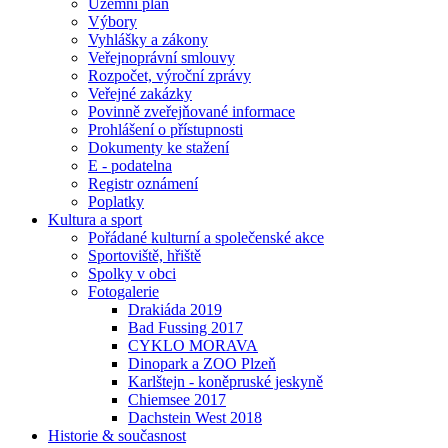
Územní plán
Výbory
Vyhlášky a zákony
Veřejnoprávní smlouvy
Rozpočet, výroční zprávy
Veřejné zakázky
Povinně zveřejňované informace
Prohlášení o přístupnosti
Dokumenty ke stažení
E - podatelna
Registr oznámení
Poplatky
Kultura a sport
Pořádané kulturní a společenské akce
Sportoviště, hřiště
Spolky v obci
Fotogalerie
Drakiáda 2019
Bad Fussing 2017
CYKLO MORAVA
Dinopark a ZOO Plzeň
Karlštejn - koněpruské jeskyně
Chiemsee 2017
Dachstein West 2018
Historie & současnost