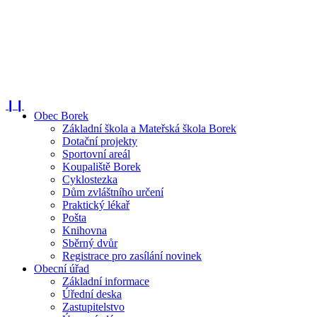
❙❙
Obec Borek
Základní škola a Mateřská škola Borek
Dotační projekty
Sportovní areál
Koupaliště Borek
Cyklostezka
Dům zvláštního určení
Praktický lékař
Pošta
Knihovna
Sběrný dvůr
Registrace pro zasílání novinek
Obecní úřad
Základní informace
Úřední deska
Zastupitelstvo