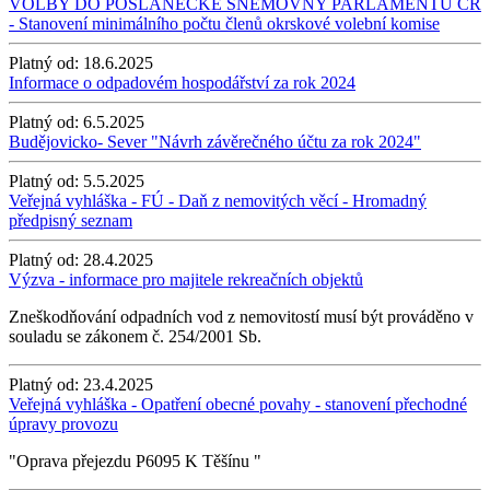
VOLBY DO POSLANECKÉ SNĚMOVNY PARLAMENTU ČR
- Stanovení minimálního počtu členů okrskové volební komise
Platný od:
18.6.2025
Informace o odpadovém hospodářství za rok 2024
Platný od:
6.5.2025
Budějovicko- Sever "Návrh závěrečného účtu za rok 2024"
Platný od:
5.5.2025
Veřejná vyhláška - FÚ - Daň z nemovitých věcí - Hromadný
předpisný seznam
Platný od:
28.4.2025
Výzva - informace pro majitele rekreačních objektů
Zneškodňování odpadních vod z nemovitostí musí být prováděno v
souladu se zákonem č. 254/2001 Sb.
Platný od:
23.4.2025
Veřejná vyhláška - Opatření obecné povahy - stanovení přechodné
úpravy provozu
"Oprava přejezdu P6095 K Těšínu "