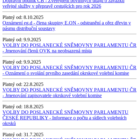
Dopravní podnik ČB - Zveřejnění povinných údajů o závazku
veřejné služby v přepravě cestujících pro rok 2026
Platný od:
8.10.2025
Oznámení eg.d - člena skupiny E.ON - odstranění a ořez dřevin v
pásmu distribuční soustavy
Platný od:
9.9.2025
VOLBY DO POSLANECKÉ SNĚMOVNY PARLAMENTU ČR
- Jmenování členů OVK na neobsazená místa
Platný od:
9.9.2025
VOLBY DO POSLANECKÉ SNĚMOVNY PARLAMENTU ČR
- Oznámení o svolání prvního zasedání okrskové volební komise
Platný od:
22.8.2025
VOLBY DO POSLANECKÉ SNĚMOVNY PARLAMENTU ČR
- Jmenování zapisovatele okrskové volební komise
Platný od:
18.8.2025
VOLBY DO POSLANECKÉ SNĚMOVNY PARLAMENTU
ČESKÉ REPUBLIKY - Informace o počtu a sídlech volebních
okrsků
Platný od:
31.7.2025