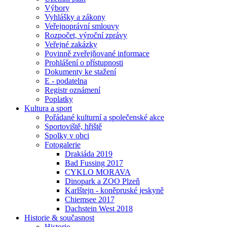
Výbory
Vyhlášky a zákony
Veřejnoprávní smlouvy
Rozpočet, výroční zprávy
Veřejné zakázky
Povinně zveřejňované informace
Prohlášení o přístupnosti
Dokumenty ke stažení
E - podatelna
Registr oznámení
Poplatky
Kultura a sport
Pořádané kulturní a společenské akce
Sportoviště, hřiště
Spolky v obci
Fotogalerie
Drakiáda 2019
Bad Fussing 2017
CYKLO MORAVA
Dinopark a ZOO Plzeň
Karlštejn - koněpruské jeskyně
Chiemsee 2017
Dachstein West 2018
Historie & současnost
Historie