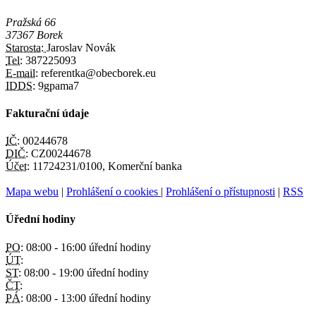
Pražská 66
37367 Borek
Starosta:
Jaroslav Novák
Tel:
387225093
E-mail:
referentka@obecborek.eu
IDDS:
9gpama7
Fakturační údaje
IČ:
00244678
DIČ:
CZ00244678
Účet:
11724231/0100, Komerční banka
Mapa webu
|
Prohlášení o cookies
|
Prohlášení o přístupnosti
|
RSS
Úřední hodiny
PO:
08:00 - 16:00 úřední hodiny
ÚT:
ST:
08:00 - 19:00 úřední hodiny
ČT:
PÁ:
08:00 - 13:00 úřední hodiny