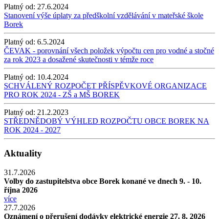
Platný od:
27.6.2024
Stanovení výše úplaty za předškolní vzdělávání v mateřské škole
Borek
Platný od:
6.5.2024
ČEVAK - porovnání všech položek výpočtu cen pro vodné a stočné
za rok 2023 a dosažené skutečnosti v témže roce
Platný od:
10.4.2024
SCHVÁLENÝ ROZPOČET PŘÍSPĚVKOVÉ ORGANIZACE
PRO ROK 2024 - ZŠ a MŠ BOREK
Platný od:
21.2.2023
STŘEDNĚDOBÝ VÝHLED ROZPOČTU OBCE BOREK NA
ROK 2024 - 2027
Aktuality
31.7.2026
Volby do zastupitelstva obce Borek konané ve dnech 9. - 10.
října 2026
více
27.7.2026
Oznámení o přerušení dodávky elektrické energie 27. 8. 2026