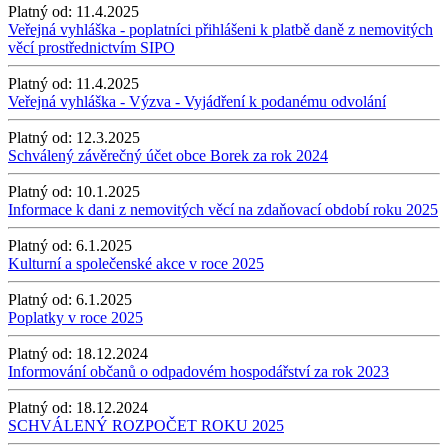
Platný od:
11.4.2025
Veřejná vyhláška - poplatníci přihlášeni k platbě daně z nemovitých
věcí prostřednictvím SIPO
Platný od:
11.4.2025
Veřejná vyhláška - Výzva - Vyjádření k podanému odvolání
Platný od:
12.3.2025
Schválený závěrečný účet obce Borek za rok 2024
Platný od:
10.1.2025
Informace k dani z nemovitých věcí na zdaňovací období roku 2025
Platný od:
6.1.2025
Kulturní a společenské akce v roce 2025
Platný od:
6.1.2025
Poplatky v roce 2025
Platný od:
18.12.2024
Informování občanů o odpadovém hospodářství za rok 2023
Platný od:
18.12.2024
SCHVÁLENÝ ROZPOČET ROKU 2025