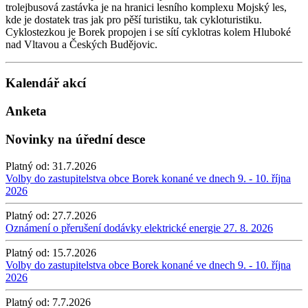
trolejbusová zastávka je na hranici lesního komplexu Mojský les,
kde je dostatek tras jak pro pěší turistiku, tak cykloturistiku.
Cyklostezkou je Borek propojen i se sítí cyklotras kolem Hluboké
nad Vltavou a Českých Budějovic.
Kalendář akcí
Anketa
Novinky na úřední desce
Platný od:
31.7.2026
Volby do zastupitelstva obce Borek konané ve dnech 9. - 10. října
2026
Platný od:
27.7.2026
Oznámení o přerušení dodávky elektrické energie 27. 8. 2026
Platný od:
15.7.2026
Volby do zastupitelstva obce Borek konané ve dnech 9. - 10. října
2026
Platný od:
7.7.2026