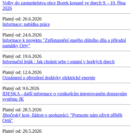
Volby do zastupitelstva obce Borek konané ve dnech 9. - 10. října
2026
Platný od:
26.6.2026
Informace: nabídka práce
Platný od:
24.6.2026
Informace k projektu "Zpřístupnění starého důlního díla a přírodní
památky Orty"
Platný od:
19.6.2026
Informační leták : Jak chránit sebe i ostatní v horkých dnech
Platný od:
12.6.2026
Oznámení o přerušení dodávky elektrické energie
Platný od:
9.6.2026
IDESKA - další informace o vznikajícím integrovaném dopravním
systému JK
Platný od:
28.5.2026
Jihočeský kraj- žádost o spolupráci: "Pomozte nám oživit příběh
Ortů"
Platný od:
20.5.2026