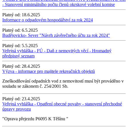
- Stanovení minimálního počtu členů okrskové volební komise
Platný od:
18.6.2025
Informace o odpadovém hospodářství za rok 2024
Platný od:
6.5.2025
Budějovicko- Sever "Návrh závěrečného účtu za rok 2024"
Platný od:
5.5.2025
Veřejná vyhláška - FÚ - Daň z nemovitých věcí - Hromadný
předpisný seznam
Platný od:
28.4.2025
Výzva - informace pro majitele rekreačních objektů
Zneškodňování odpadních vod z nemovitostí musí být prováděno v
souladu se zákonem č. 254/2001 Sb.
Platný od:
23.4.2025
Veřejná vyhláška - Opatření obecné povahy - stanovení přechodné
úpravy provozu
"Oprava přejezdu P6095 K Těšínu "