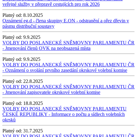
veřejné služby v přepravě cestujících pro rok 2026
Platný od:
8.10.2025
Oznámení eg.d - člena skupiny E.ON - odstranění a ořez dřevin v
pásmu distribuční soustavy
Platný od:
9.9.2025
VOLBY DO POSLANECKÉ SNĚMOVNY PARLAMENTU ČR
- Jmenování členů OVK na neobsazená místa
Platný od:
9.9.2025
VOLBY DO POSLANECKÉ SNĚMOVNY PARLAMENTU ČR
- Oznámení o svolání prvního zasedání okrskové volební komise
Platný od:
22.8.2025
VOLBY DO POSLANECKÉ SNĚMOVNY PARLAMENTU ČR
- Jmenování zapisovatele okrskové volební komise
Platný od:
18.8.2025
VOLBY DO POSLANECKÉ SNĚMOVNY PARLAMENTU
ČESKÉ REPUBLIKY - Informace o počtu a sídlech volebních
okrsků
Platný od:
31.7.2025
VOLBY DO POSLANECKÉ SNĚMOVNY PARLAMENTU ČR