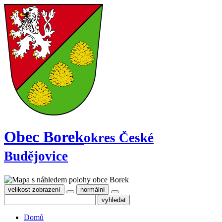
Obec Borek
okres České
Budějovice
velikost zobrazení
normální
Domů