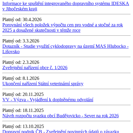
Informace ke spuštění integrovaného dopravního systému IDESKA
v Jihočeském kraji
Platný od:
30.4.2026
Porovnání všech položek výpočtu cen pro vodné a stočné za rok
2025 a dosažené skutečnosti v témže roce
Platný od:
3.3.2026
Dotazník - Studie využití cyklodopravy na území MAS Hlubocko -
Lišovsko
Platný od:
2.3.2026
Zveřejnění nařízení obce č. 1/2026
Platný od:
8.1.2026
Ukončení nařízení Státní veterinární správy
Platný od:
20.11.2025
VV - Výzva - Vyjádření k doplněnému odvolání
Platný od:
18.11.2025
Návrh rozpočtu svazku obcí Budějovicko - Sever na rok 2026
Platný od:
13.10.2025
Dopravní podnik ČB - Zveřejnění povinných údajů o závazku