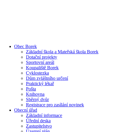
Obec Borek
Základní škola a Mateřská škola Borek
Dotační projekty
Sportovní areál
Koupaliště Borek
Cyklostezka
Dům zvláštního určení
Praktický lékař
Pošta
Knihovna
Sběrný dvůr
Registrace pro zasílání novinek
Obecní úřad
Základní informace
Úřední deska
Zastupitelstvo
Územní plán