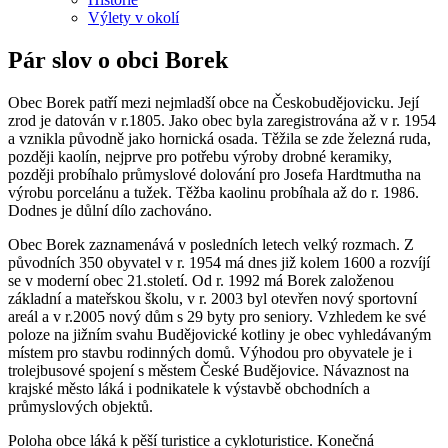
Výlety v okolí
Pár slov o obci Borek
Obec Borek patří mezi nejmladší obce na Českobudějovicku. Její
zrod je datován v r.1805. Jako obec byla zaregistrována až v r. 1954
a vznikla původně jako hornická osada. Těžila se zde železná ruda,
později kaolín, nejprve pro potřebu výroby drobné keramiky,
později probíhalo průmyslové dolování pro Josefa Hardtmutha na
výrobu porcelánu a tužek. Těžba kaolinu probíhala až do r. 1986.
Dodnes je důlní dílo zachováno.
Obec Borek zaznamenává v posledních letech velký rozmach. Z
původních 350 obyvatel v r. 1954 má dnes již kolem 1600 a rozvíjí
se v moderní obec 21.století. Od r. 1992 má Borek založenou
základní a mateřskou školu, v r. 2003 byl otevřen nový sportovní
areál a v r.2005 nový dům s 29 byty pro seniory. Vzhledem ke své
poloze na jižním svahu Budějovické kotliny je obec vyhledávaným
místem pro stavbu rodinných domů. Výhodou pro obyvatele je i
trolejbusové spojení s městem České Budějovice. Návaznost na
krajské město láká i podnikatele k výstavbě obchodních a
průmyslových objektů.
Poloha obce láká k pěší turistice a cykloturistice. Konečná