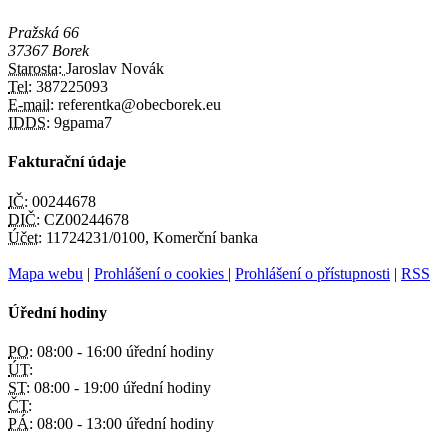
Pražská 66
37367 Borek
Starosta:
Jaroslav Novák
Tel:
387225093
E-mail:
referentka@obecborek.eu
IDDS:
9gpama7
Fakturační údaje
IČ:
00244678
DIČ:
CZ00244678
Účet:
11724231/0100, Komerční banka
Mapa webu
|
Prohlášení o cookies
|
Prohlášení o přístupnosti
|
RSS
Úřední hodiny
PO:
08:00 - 16:00 úřední hodiny
ÚT:
ST:
08:00 - 19:00 úřední hodiny
ČT:
PÁ:
08:00 - 13:00 úřední hodiny