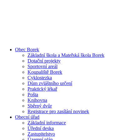
Obec Borek
Základní škola a Mateřská škola Borek
Dotační projekty
Sportovní areál
Koupaliště Borek
Cyklostezka
Dům zvláštního určení
Praktický lékař
Pošta
Knihovna
Sběrný dvůr
Registrace pro zasílání novinek
Obecní úřad
Základní informace
Úřední deska
Zastupitelstvo
Územní plán