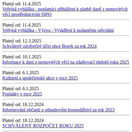
Platný od:
11.4.2025
Veřejná vyhláška - poplatníci přihlášeni k platbě daně z nemovitých
věcí prostřednictvím SIPO
Platný od:
11.4.2025
Veřejná vyhláška - Výzva - Vyjádření k podanému odvolání
Platný od:
12.3.2025
Schválený závěrečný účet obce Borek za rok 2024
Platný od:
10.1.2025
Informace k dani z nemovitých věcí na zdaňovací období roku 2025
Platný od:
6.1.2025
Kulturní a společenské akce v roce 2025
Platný od:
6.1.2025
Poplatky v roce 2025
Platný od:
18.12.2024
Informování občanů o odpadovém hospodářství za rok 2023
Platný od:
18.12.2024
SCHVÁLENÝ ROZPOČET ROKU 2025