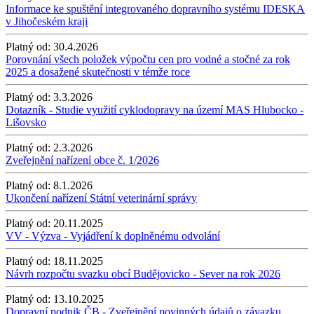
Informace ke spuštění integrovaného dopravního systému IDESKA
v Jihočeském kraji
Platný od:
30.4.2026
Porovnání všech položek výpočtu cen pro vodné a stočné za rok
2025 a dosažené skutečnosti v témže roce
Platný od:
3.3.2026
Dotazník - Studie využití cyklodopravy na území MAS Hlubocko -
Lišovsko
Platný od:
2.3.2026
Zveřejnění nařízení obce č. 1/2026
Platný od:
8.1.2026
Ukončení nařízení Státní veterinární správy
Platný od:
20.11.2025
VV - Výzva - Vyjádření k doplněnému odvolání
Platný od:
18.11.2025
Návrh rozpočtu svazku obcí Budějovicko - Sever na rok 2026
Platný od:
13.10.2025
Dopravní podnik ČB - Zveřejnění povinných údajů o závazku