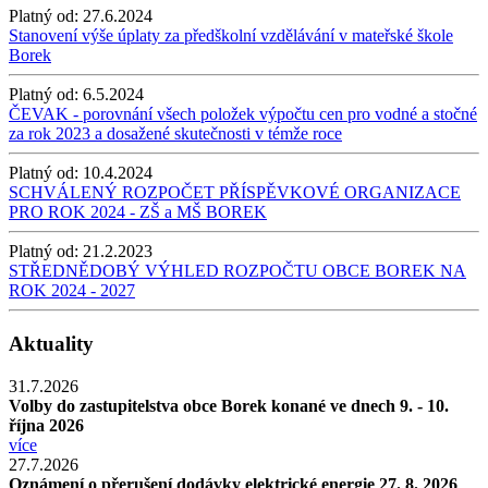
Platný od:
27.6.2024
Stanovení výše úplaty za předškolní vzdělávání v mateřské škole
Borek
Platný od:
6.5.2024
ČEVAK - porovnání všech položek výpočtu cen pro vodné a stočné
za rok 2023 a dosažené skutečnosti v témže roce
Platný od:
10.4.2024
SCHVÁLENÝ ROZPOČET PŘÍSPĚVKOVÉ ORGANIZACE
PRO ROK 2024 - ZŠ a MŠ BOREK
Platný od:
21.2.2023
STŘEDNĚDOBÝ VÝHLED ROZPOČTU OBCE BOREK NA
ROK 2024 - 2027
Aktuality
31.7.2026
Volby do zastupitelstva obce Borek konané ve dnech 9. - 10.
října 2026
více
27.7.2026
Oznámení o přerušení dodávky elektrické energie 27. 8. 2026