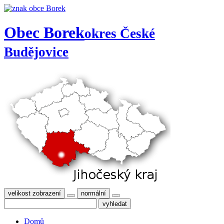
Obec Borek
okres České
Budějovice
velikost zobrazení
normální
Domů