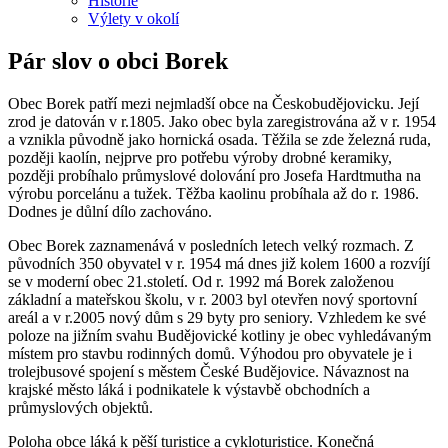
Historie
Výlety v okolí
Pár slov o obci Borek
Obec Borek patří mezi nejmladší obce na Českobudějovicku. Její
zrod je datován v r.1805. Jako obec byla zaregistrována až v r. 1954
a vznikla původně jako hornická osada. Těžila se zde železná ruda,
později kaolín, nejprve pro potřebu výroby drobné keramiky,
později probíhalo průmyslové dolování pro Josefa Hardtmutha na
výrobu porcelánu a tužek. Těžba kaolinu probíhala až do r. 1986.
Dodnes je důlní dílo zachováno.
Obec Borek zaznamenává v posledních letech velký rozmach. Z
původních 350 obyvatel v r. 1954 má dnes již kolem 1600 a rozvíjí
se v moderní obec 21.století. Od r. 1992 má Borek založenou
základní a mateřskou školu, v r. 2003 byl otevřen nový sportovní
areál a v r.2005 nový dům s 29 byty pro seniory. Vzhledem ke své
poloze na jižním svahu Budějovické kotliny je obec vyhledávaným
místem pro stavbu rodinných domů. Výhodou pro obyvatele je i
trolejbusové spojení s městem České Budějovice. Návaznost na
krajské město láká i podnikatele k výstavbě obchodních a
průmyslových objektů.
Poloha obce láká k pěší turistice a cykloturistice. Konečná