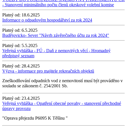
- Stanovení minimálního počtu členů okrskové volební komise
Platný od:
18.6.2025
Informace o odpadovém hospodářství za rok 2024
Platný od:
6.5.2025
Budějovicko- Sever "Návrh závěrečného účtu za rok 2024"
Platný od:
5.5.2025
Veřejná vyhláška - FÚ - Daň z nemovitých věcí - Hromadný
předpisný seznam
Platný od:
28.4.2025
Výzva - informace pro majitele rekreačních objektů
Zneškodňování odpadních vod z nemovitostí musí být prováděno v
souladu se zákonem č. 254/2001 Sb.
Platný od:
23.4.2025
Veřejná vyhláška - Opatření obecné povahy - stanovení přechodné
úpravy provozu
"Oprava přejezdu P6095 K Těšínu "