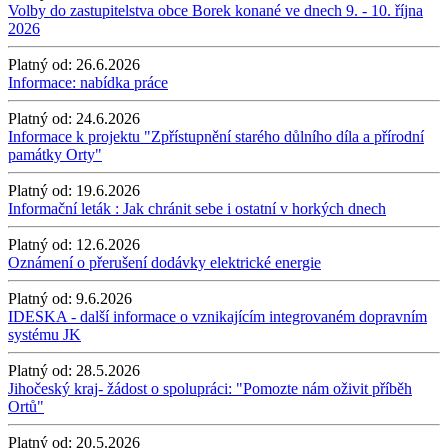
Volby do zastupitelstva obce Borek konané ve dnech 9. - 10. října
2026
Platný od:
26.6.2026
Informace: nabídka práce
Platný od:
24.6.2026
Informace k projektu "Zpřístupnění starého důlního díla a přírodní
památky Orty"
Platný od:
19.6.2026
Informační leták : Jak chránit sebe i ostatní v horkých dnech
Platný od:
12.6.2026
Oznámení o přerušení dodávky elektrické energie
Platný od:
9.6.2026
IDESKA - další informace o vznikajícím integrovaném dopravním
systému JK
Platný od:
28.5.2026
Jihočeský kraj- žádost o spolupráci: "Pomozte nám oživit příběh
Ortů"
Platný od:
20.5.2026