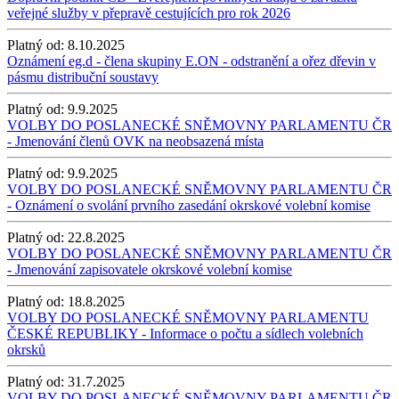
veřejné služby v přepravě cestujících pro rok 2026
Platný od:
8.10.2025
Oznámení eg.d - člena skupiny E.ON - odstranění a ořez dřevin v
pásmu distribuční soustavy
Platný od:
9.9.2025
VOLBY DO POSLANECKÉ SNĚMOVNY PARLAMENTU ČR
- Jmenování členů OVK na neobsazená místa
Platný od:
9.9.2025
VOLBY DO POSLANECKÉ SNĚMOVNY PARLAMENTU ČR
- Oznámení o svolání prvního zasedání okrskové volební komise
Platný od:
22.8.2025
VOLBY DO POSLANECKÉ SNĚMOVNY PARLAMENTU ČR
- Jmenování zapisovatele okrskové volební komise
Platný od:
18.8.2025
VOLBY DO POSLANECKÉ SNĚMOVNY PARLAMENTU
ČESKÉ REPUBLIKY - Informace o počtu a sídlech volebních
okrsků
Platný od:
31.7.2025
VOLBY DO POSLANECKÉ SNĚMOVNY PARLAMENTU ČR