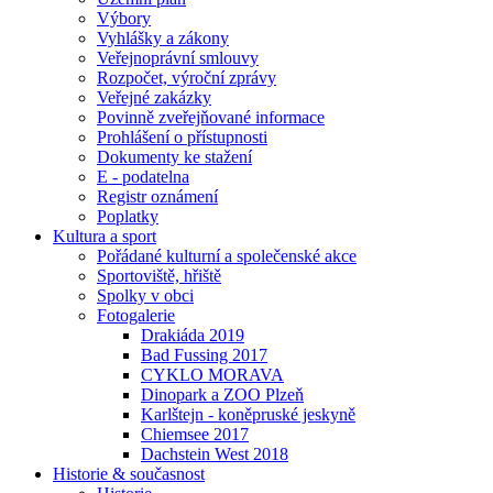
Výbory
Vyhlášky a zákony
Veřejnoprávní smlouvy
Rozpočet, výroční zprávy
Veřejné zakázky
Povinně zveřejňované informace
Prohlášení o přístupnosti
Dokumenty ke stažení
E - podatelna
Registr oznámení
Poplatky
Kultura a sport
Pořádané kulturní a společenské akce
Sportoviště, hřiště
Spolky v obci
Fotogalerie
Drakiáda 2019
Bad Fussing 2017
CYKLO MORAVA
Dinopark a ZOO Plzeň
Karlštejn - koněpruské jeskyně
Chiemsee 2017
Dachstein West 2018
Historie & současnost