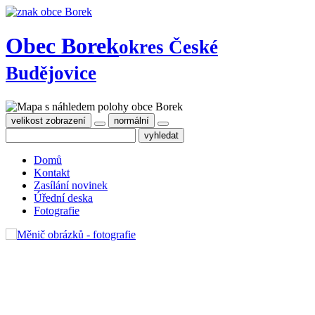
Obec Borek
okres České
Budějovice
velikost zobrazení
normální
Domů
Kontakt
Zasílání novinek
Úřední deska
Fotografie