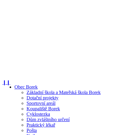
❙❙
Obec Borek
Základní škola a Mateřská škola Borek
Dotační projekty
Sportovní areál
Koupaliště Borek
Cyklostezka
Dům zvláštního určení
Praktický lékař
Pošta