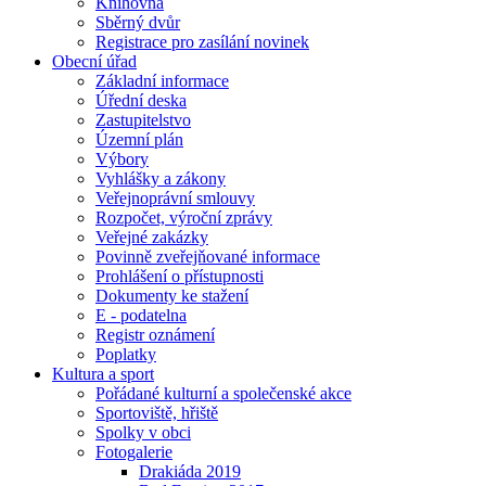
Knihovna
Sběrný dvůr
Registrace pro zasílání novinek
Obecní úřad
Základní informace
Úřední deska
Zastupitelstvo
Územní plán
Výbory
Vyhlášky a zákony
Veřejnoprávní smlouvy
Rozpočet, výroční zprávy
Veřejné zakázky
Povinně zveřejňované informace
Prohlášení o přístupnosti
Dokumenty ke stažení
E - podatelna
Registr oznámení
Poplatky
Kultura a sport
Pořádané kulturní a společenské akce
Sportoviště, hřiště
Spolky v obci
Fotogalerie
Drakiáda 2019