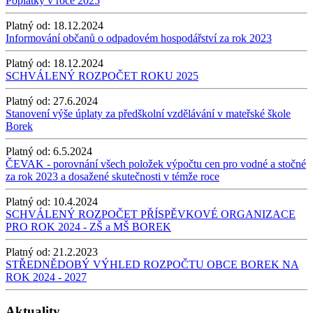
Poplatky v roce 2025
Platný od:
18.12.2024
Informování občanů o odpadovém hospodářství za rok 2023
Platný od:
18.12.2024
SCHVÁLENÝ ROZPOČET ROKU 2025
Platný od:
27.6.2024
Stanovení výše úplaty za předškolní vzdělávání v mateřské škole
Borek
Platný od:
6.5.2024
ČEVAK - porovnání všech položek výpočtu cen pro vodné a stočné
za rok 2023 a dosažené skutečnosti v témže roce
Platný od:
10.4.2024
SCHVÁLENÝ ROZPOČET PŘÍSPĚVKOVÉ ORGANIZACE
PRO ROK 2024 - ZŠ a MŠ BOREK
Platný od:
21.2.2023
STŘEDNĚDOBÝ VÝHLED ROZPOČTU OBCE BOREK NA
ROK 2024 - 2027
Aktuality