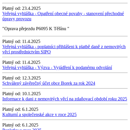
Platný od:
23.4.2025
Veřejná vyhláška - Opatření obecné povahy - stanovení přechodné
úpravy provozu
"Oprava přejezdu P6095 K Těšínu "
Platný od:
11.4.2025
Veřejná vyhláška - poplatníci přihlášeni k platbě daně z nemovitých
věcí prostřednictvím SIPO
Platný od:
11.4.2025
Veřejná vyhláška - Výzva - Vyjádření k podanému odvolání
Platný od:
12.3.2025
Schválený závěrečný účet obce Borek za rok 2024
Platný od:
10.1.2025
Informace k dani z nemovitých věcí na zdaňovací období roku 2025
Platný od:
6.1.2025
Kulturní a společenské akce v roce 2025
Platný od:
6.1.2025