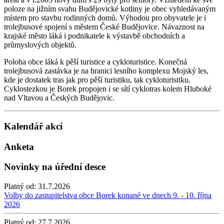
poloze na jižním svahu Budějovické kotliny je obec vyhledávaným
místem pro stavbu rodinných domů. Výhodou pro obyvatele je i
trolejbusové spojení s městem České Budějovice. Návaznost na
krajské město láká i podnikatele k výstavbě obchodních a
průmyslových objektů.
Poloha obce láká k pěší turistice a cykloturistice. Konečná
trolejbusová zastávka je na hranici lesního komplexu Mojský les,
kde je dostatek tras jak pro pěší turistiku, tak cykloturistiku.
Cyklostezkou je Borek propojen i se sítí cyklotras kolem Hluboké
nad Vltavou a Českých Budějovic.
Kalendář akcí
Anketa
Novinky na úřední desce
Platný od:
31.7.2026
Volby do zastupitelstva obce Borek konané ve dnech 9. - 10. října
2026
Platný od:
27.7.2026