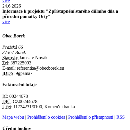
více
24.6.2026
Informace k projektu "Zpřístupnění starého důlního díla a
přírodní památky Orty"
více
Obec Borek
Pražská 66
37367 Borek
Starosta:
Jaroslav Novák
Tel:
387225093
E-mail:
referentka@obecborek.eu
IDDS:
9gpama7
Fakturační údaje
IČ:
00244678
DIČ:
CZ00244678
Účet:
11724231/0100, Komerční banka
Mapa webu
|
Prohlášení o cookies
|
Prohlášení o přístupnosti
|
RSS
Úřední hodiny