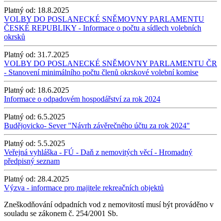
Platný od:
18.8.2025
VOLBY DO POSLANECKÉ SNĚMOVNY PARLAMENTU
ČESKÉ REPUBLIKY - Informace o počtu a sídlech volebních
okrsků
Platný od:
31.7.2025
VOLBY DO POSLANECKÉ SNĚMOVNY PARLAMENTU ČR
- Stanovení minimálního počtu členů okrskové volební komise
Platný od:
18.6.2025
Informace o odpadovém hospodářství za rok 2024
Platný od:
6.5.2025
Budějovicko- Sever "Návrh závěrečného účtu za rok 2024"
Platný od:
5.5.2025
Veřejná vyhláška - FÚ - Daň z nemovitých věcí - Hromadný
předpisný seznam
Platný od:
28.4.2025
Výzva - informace pro majitele rekreačních objektů
Zneškodňování odpadních vod z nemovitostí musí být prováděno v
souladu se zákonem č. 254/2001 Sb.