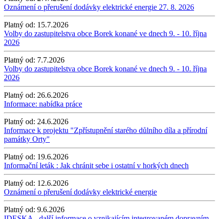
Oznámení o přerušení dodávky elektrické energie 27. 8. 2026
Platný od:
15.7.2026
Volby do zastupitelstva obce Borek konané ve dnech 9. - 10. října
2026
Platný od:
7.7.2026
Volby do zastupitelstva obce Borek konané ve dnech 9. - 10. října
2026
Platný od:
26.6.2026
Informace: nabídka práce
Platný od:
24.6.2026
Informace k projektu "Zpřístupnění starého důlního díla a přírodní
památky Orty"
Platný od:
19.6.2026
Informační leták : Jak chránit sebe i ostatní v horkých dnech
Platný od:
12.6.2026
Oznámení o přerušení dodávky elektrické energie
Platný od:
9.6.2026
IDESKA - další informace o vznikajícím integrovaném dopravním