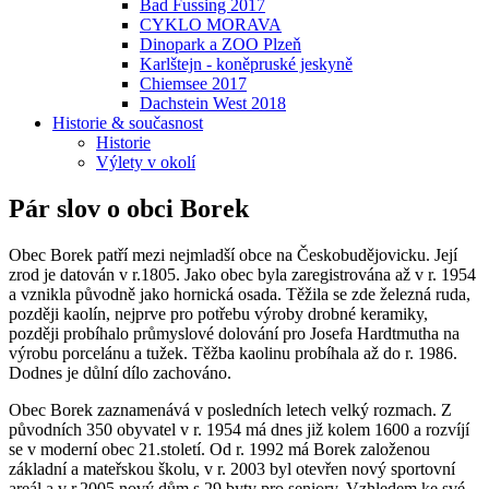
Bad Fussing 2017
CYKLO MORAVA
Dinopark a ZOO Plzeň
Karlštejn - koněpruské jeskyně
Chiemsee 2017
Dachstein West 2018
Historie & současnost
Historie
Výlety v okolí
Pár slov o obci Borek
Obec Borek patří mezi nejmladší obce na Českobudějovicku. Její
zrod je datován v r.1805. Jako obec byla zaregistrována až v r. 1954
a vznikla původně jako hornická osada. Těžila se zde železná ruda,
později kaolín, nejprve pro potřebu výroby drobné keramiky,
později probíhalo průmyslové dolování pro Josefa Hardtmutha na
výrobu porcelánu a tužek. Těžba kaolinu probíhala až do r. 1986.
Dodnes je důlní dílo zachováno.
Obec Borek zaznamenává v posledních letech velký rozmach. Z
původních 350 obyvatel v r. 1954 má dnes již kolem 1600 a rozvíjí
se v moderní obec 21.století. Od r. 1992 má Borek založenou
základní a mateřskou školu, v r. 2003 byl otevřen nový sportovní
areál a v r.2005 nový dům s 29 byty pro seniory. Vzhledem ke své