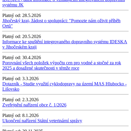
systému JK
Platný od:
28.5.2026
Jihočeský kraj- žádost o spolupráci: "Pomozte nám oživit příběh
Ortů"
Platný od:
20.5.2026
Informace ke spuštění integrovaného dopravního systému IDESKA
v Jihočeském kraji
Platný od:
30.4.2026
Porovnání všech položek výpočtu cen pro vodné a stočné za rok
2025 a dosažené skutečnosti v témže roce
Platný od:
3.3.2026
Dotazník - Studie využití cyklodopravy na území MAS Hlubocko -
Lišovsko
Platný od:
2.3.2026
Zveřejnění nařízení obce č. 1/2026
Platný od:
8.1.2026
Ukončení nařízení Státní veterinární správy