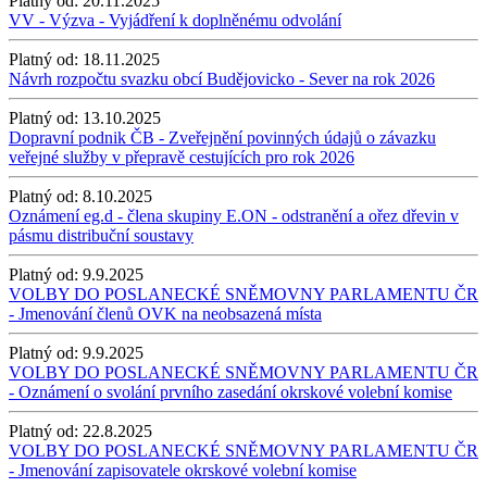
Platný od:
20.11.2025
VV - Výzva - Vyjádření k doplněnému odvolání
Platný od:
18.11.2025
Návrh rozpočtu svazku obcí Budějovicko - Sever na rok 2026
Platný od:
13.10.2025
Dopravní podnik ČB - Zveřejnění povinných údajů o závazku
veřejné služby v přepravě cestujících pro rok 2026
Platný od:
8.10.2025
Oznámení eg.d - člena skupiny E.ON - odstranění a ořez dřevin v
pásmu distribuční soustavy
Platný od:
9.9.2025
VOLBY DO POSLANECKÉ SNĚMOVNY PARLAMENTU ČR
- Jmenování členů OVK na neobsazená místa
Platný od:
9.9.2025
VOLBY DO POSLANECKÉ SNĚMOVNY PARLAMENTU ČR
- Oznámení o svolání prvního zasedání okrskové volební komise
Platný od:
22.8.2025
VOLBY DO POSLANECKÉ SNĚMOVNY PARLAMENTU ČR
- Jmenování zapisovatele okrskové volební komise