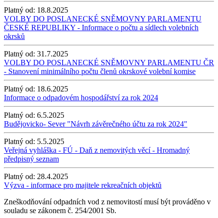
Platný od:
18.8.2025
VOLBY DO POSLANECKÉ SNĚMOVNY PARLAMENTU
ČESKÉ REPUBLIKY - Informace o počtu a sídlech volebních
okrsků
Platný od:
31.7.2025
VOLBY DO POSLANECKÉ SNĚMOVNY PARLAMENTU ČR
- Stanovení minimálního počtu členů okrskové volební komise
Platný od:
18.6.2025
Informace o odpadovém hospodářství za rok 2024
Platný od:
6.5.2025
Budějovicko- Sever "Návrh závěrečného účtu za rok 2024"
Platný od:
5.5.2025
Veřejná vyhláška - FÚ - Daň z nemovitých věcí - Hromadný
předpisný seznam
Platný od:
28.4.2025
Výzva - informace pro majitele rekreačních objektů
Zneškodňování odpadních vod z nemovitostí musí být prováděno v
souladu se zákonem č. 254/2001 Sb.