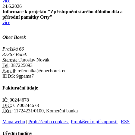
více
24.6.2026
Informace k projektu "Zpřístupnění starého důlního díla a
přírodní památky Orty"
více
Obec Borek
Pražská 66
37367 Borek
Starosta:
Jaroslav Novák
Tel:
387225093
E-mail:
referentka@obecborek.eu
IDDS:
9gpama7
Fakturační údaje
IČ:
00244678
DIČ:
CZ00244678
Účet:
11724231/0100, Komerční banka
Mapa webu
|
Prohlášení o cookies
|
Prohlášení o přístupnosti
|
RSS
Úřední hodiny