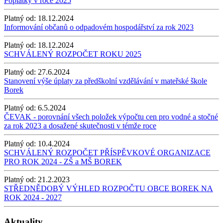
Poplatky v roce 2025
Platný od:
18.12.2024
Informování občanů o odpadovém hospodářství za rok 2023
Platný od:
18.12.2024
SCHVÁLENÝ ROZPOČET ROKU 2025
Platný od:
27.6.2024
Stanovení výše úplaty za předškolní vzdělávání v mateřské škole
Borek
Platný od:
6.5.2024
ČEVAK - porovnání všech položek výpočtu cen pro vodné a stočné
za rok 2023 a dosažené skutečnosti v témže roce
Platný od:
10.4.2024
SCHVÁLENÝ ROZPOČET PŘÍSPĚVKOVÉ ORGANIZACE
PRO ROK 2024 - ZŠ a MŠ BOREK
Platný od:
21.2.2023
STŘEDNĚDOBÝ VÝHLED ROZPOČTU OBCE BOREK NA
ROK 2024 - 2027
Aktuality