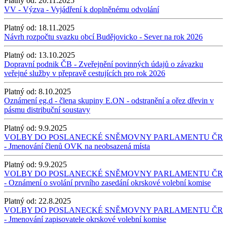
Platný od:
20.11.2025
VV - Výzva - Vyjádření k doplněnému odvolání
Platný od:
18.11.2025
Návrh rozpočtu svazku obcí Budějovicko - Sever na rok 2026
Platný od:
13.10.2025
Dopravní podnik ČB - Zveřejnění povinných údajů o závazku
veřejné služby v přepravě cestujících pro rok 2026
Platný od:
8.10.2025
Oznámení eg.d - člena skupiny E.ON - odstranění a ořez dřevin v
pásmu distribuční soustavy
Platný od:
9.9.2025
VOLBY DO POSLANECKÉ SNĚMOVNY PARLAMENTU ČR
- Jmenování členů OVK na neobsazená místa
Platný od:
9.9.2025
VOLBY DO POSLANECKÉ SNĚMOVNY PARLAMENTU ČR
- Oznámení o svolání prvního zasedání okrskové volební komise
Platný od:
22.8.2025
VOLBY DO POSLANECKÉ SNĚMOVNY PARLAMENTU ČR
- Jmenování zapisovatele okrskové volební komise