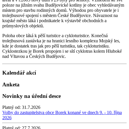
poloze na jižním svahu Budějovické kotliny je obec vyhledávaným
místem pro stavbu rodinných domů. Výhodou pro obyvatele je i
trolejbusové spojení s městem České Budějovice. Návaznost na
krajské město láká i podnikatele k výstavbě obchodních a
průmyslových objektů.
Poloha obce láká k pěší turistice a cykloturistice. Konečná
trolejbusová zastávka je na hranici lesního komplexu Mojský les,
kde je dostatek tras jak pro pěší turistiku, tak cykloturistiku.
Cyklostezkou je Borek propojen i se sítí cyklotras kolem Hluboké
nad Vltavou a Českých Budějovic.
Kalendář akcí
Anketa
Novinky na úřední desce
Platný od:
31.7.2026
Volby do zastupitelstva obce Borek konané ve dnech 9. - 10. října
2026
Platný od:
27.7.2026