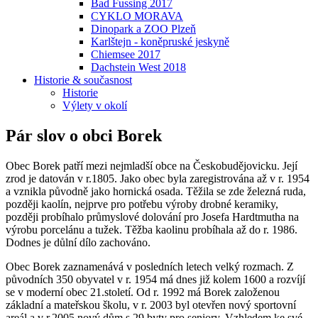
Bad Fussing 2017
CYKLO MORAVA
Dinopark a ZOO Plzeň
Karlštejn - koněpruské jeskyně
Chiemsee 2017
Dachstein West 2018
Historie & současnost
Historie
Výlety v okolí
Pár slov o obci Borek
Obec Borek patří mezi nejmladší obce na Českobudějovicku. Její
zrod je datován v r.1805. Jako obec byla zaregistrována až v r. 1954
a vznikla původně jako hornická osada. Těžila se zde železná ruda,
později kaolín, nejprve pro potřebu výroby drobné keramiky,
později probíhalo průmyslové dolování pro Josefa Hardtmutha na
výrobu porcelánu a tužek. Těžba kaolinu probíhala až do r. 1986.
Dodnes je důlní dílo zachováno.
Obec Borek zaznamenává v posledních letech velký rozmach. Z
původních 350 obyvatel v r. 1954 má dnes již kolem 1600 a rozvíjí
se v moderní obec 21.století. Od r. 1992 má Borek založenou
základní a mateřskou školu, v r. 2003 byl otevřen nový sportovní
areál a v r.2005 nový dům s 29 byty pro seniory. Vzhledem ke své