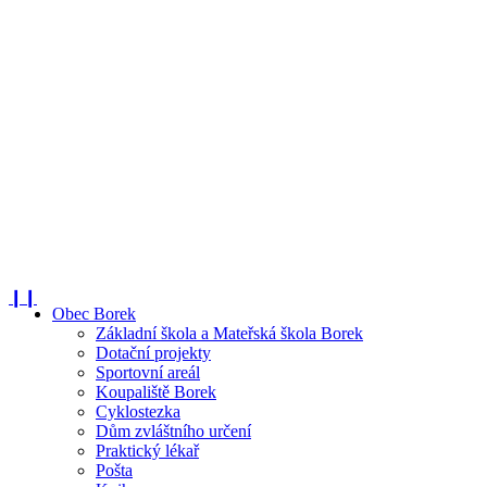
❙❙
Obec Borek
Základní škola a Mateřská škola Borek
Dotační projekty
Sportovní areál
Koupaliště Borek
Cyklostezka
Dům zvláštního určení
Praktický lékař
Pošta