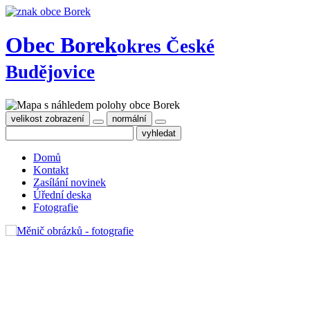
Obec Borek
okres České
Budějovice
velikost zobrazení
normální
Domů
Kontakt
Zasílání novinek
Úřední deska
Fotografie