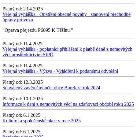
Platný od:
23.4.2025
Veřejná vyhláška - Opatření obecné povahy - stanovení přechodné
úpravy provozu
"Oprava přejezdu P6095 K Těšínu "
Platný od:
11.4.2025
Veřejná vyhláška - poplatníci přihlášeni k platbě daně z nemovitých
věcí prostřednictvím SIPO
Platný od:
11.4.2025
Veřejná vyhláška - Výzva - Vyjádření k podanému odvolání
Platný od:
12.3.2025
Schválený závěrečný účet obce Borek za rok 2024
Platný od:
10.1.2025
Informace k dani z nemovitých věcí na zdaňovací období roku 2025
Platný od:
6.1.2025
Kulturní a společenské akce v roce 2025
Platný od:
6.1.2025