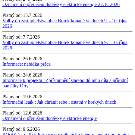
Oznámení o přerušení dodávky elektrické energie 27. 8. 2026
Platný od:
15.7.2026
Volby do zastupitelstva obce Borek konané ve dnech 9. - 10. října
2026
Platný od:
7.7.2026
Volby do zastupitelstva obce Borek konané ve dnech 9. - 10. října
2026
Platný od:
26.6.2026
Informace: nabídka práce
Platný od:
24.6.2026
Informace k projektu "Zpřístupnění starého důlního díla a přírodní
památky Orty"
Platný od:
19.6.2026
Informační leták : Jak chránit sebe i ostatní v horkých dnech
Platný od:
12.6.2026
Oznámení o přerušení dodávky elektrické energie
Platný od:
9.6.2026
IDESKA - další informace o vznikajícím integrovaném dopravním