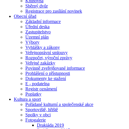
Knihovna
Sběrný dvůr
Registrace pro zasílání novinek
Obecní úřad
Základní informace
Úřední deska
Zastupitelstvo
Územní plán
Výbory
Vyhlášky a zákony
Veřejnoprávní smlouvy
Rozpočet, výroční zprávy
Veřejné zakázky
Povinně zveřejňované informace
Prohlášení o přístupnosti
Dokumenty ke stažení
E - podatelna
Registr oznámení
Poplatky
Kultura a sport
Pořádané kulturní a společenské akce
Sportoviště, hřiště
Spolky v obci
Fotogalerie
Drakiáda 2019