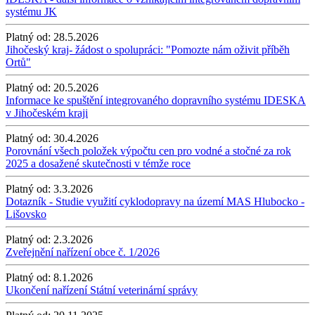
systému JK
Platný od:
28.5.2026
Jihočeský kraj- žádost o spolupráci: "Pomozte nám oživit příběh
Ortů"
Platný od:
20.5.2026
Informace ke spuštění integrovaného dopravního systému IDESKA
v Jihočeském kraji
Platný od:
30.4.2026
Porovnání všech položek výpočtu cen pro vodné a stočné za rok
2025 a dosažené skutečnosti v témže roce
Platný od:
3.3.2026
Dotazník - Studie využití cyklodopravy na území MAS Hlubocko -
Lišovsko
Platný od:
2.3.2026
Zveřejnění nařízení obce č. 1/2026
Platný od:
8.1.2026
Ukončení nařízení Státní veterinární správy