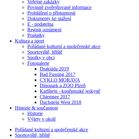
Veřejné zakázky
Povinně zveřejňované informace
Prohlášení o přístupnosti
Dokumenty ke stažení
E - podatelna
Registr oznámení
Poplatky
Kultura a sport
Pořádané kulturní a společenské akce
Sportoviště, hřiště
Spolky v obci
Fotogalerie
Drakiáda 2019
Bad Fussing 2017
CYKLO MORAVA
Dinopark a ZOO Plzeň
Karlštejn - koněpruské jeskyně
Chiemsee 2017
Dachstein West 2018
Historie & současnost
Historie
Výlety v okolí
Pořádané kulturní a společenské akce
Sportoviště, hřiště