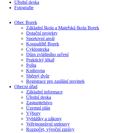
Úřední deska
Fotografie
Obec Borek
Základní škola a Mateřská škola Borek
Dotační projekty
Sportovní areál
Koupaliště Borek
Cyklostezka
Dům zvláštního určení
Praktický lékař
Pošta
Knihovna
Sběrný dvůr
Registrace pro zasílání novinek
Obecní úřad
Základní informace
Úřední deska
Zastupitelstvo
Územní plán
Výbory
Vyhlášky a zákony
Veřejnoprávní smlouvy
Rozpočet, výroční zprávy