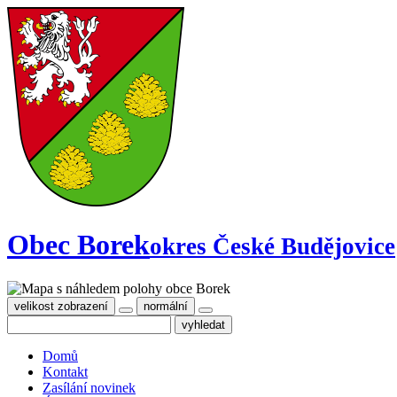
Obec Borek
okres České Budějovice
velikost zobrazení
normální
Domů
Kontakt
Zasílání novinek