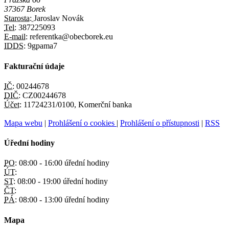
37367 Borek
Starosta:
Jaroslav Novák
Tel:
387225093
E-mail:
referentka@obecborek.eu
IDDS:
9gpama7
Fakturační údaje
IČ:
00244678
DIČ:
CZ00244678
Účet:
11724231/0100, Komerční banka
Mapa webu
|
Prohlášení o cookies
|
Prohlášení o přístupnosti
|
RSS
Úřední hodiny
PO:
08:00 - 16:00 úřední hodiny
ÚT:
ST:
08:00 - 19:00 úřední hodiny
ČT:
PÁ:
08:00 - 13:00 úřední hodiny
Mapa