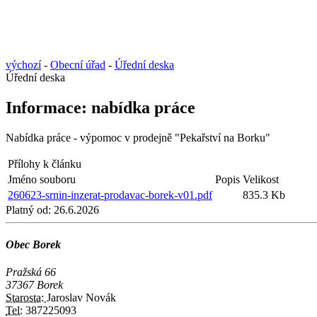
výchozí
-
Obecní úřad
-
Úřední deska
Úřední deska
Informace: nabídka práce
Nabídka práce - výpomoc v prodejně "Pekařství na Borku"
Přílohy k článku
Jméno souboru
Popis
Velikost
260623-srnin-inzerat-prodavac-borek-v01.pdf
835.3 Kb
Platný od:
26.6.2026
Obec Borek
Pražská 66
37367 Borek
Starosta:
Jaroslav Novák
Tel:
387225093