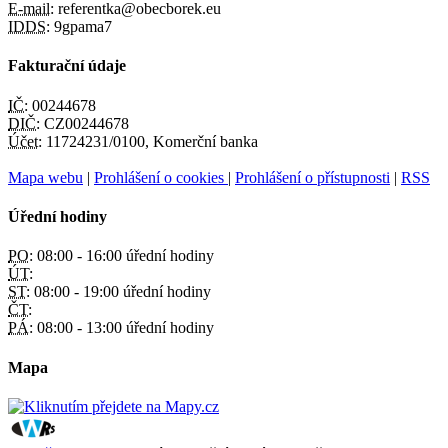
E-mail:
referentka@obecborek.eu
IDDS:
9gpama7
Fakturační údaje
IČ:
00244678
DIČ:
CZ00244678
Účet:
11724231/0100, Komerční banka
Mapa webu
|
Prohlášení o cookies
|
Prohlášení o přístupnosti
|
RSS
Úřední hodiny
PO:
08:00 - 16:00 úřední hodiny
ÚT:
ST:
08:00 - 19:00 úřední hodiny
ČT:
PÁ:
08:00 - 13:00 úřední hodiny
Mapa