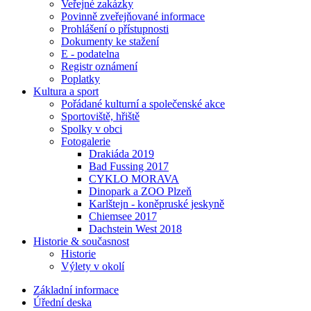
Veřejné zakázky
Povinně zveřejňované informace
Prohlášení o přístupnosti
Dokumenty ke stažení
E - podatelna
Registr oznámení
Poplatky
Kultura a sport
Pořádané kulturní a společenské akce
Sportoviště, hřiště
Spolky v obci
Fotogalerie
Drakiáda 2019
Bad Fussing 2017
CYKLO MORAVA
Dinopark a ZOO Plzeň
Karlštejn - koněpruské jeskyně
Chiemsee 2017
Dachstein West 2018
Historie & současnost
Historie
Výlety v okolí
Základní informace
Úřední deska