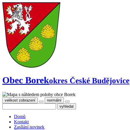
Obec Borek
okres České Budějovice
velikost zobrazení
normální
Domů
Kontakt
Zasílání novinek