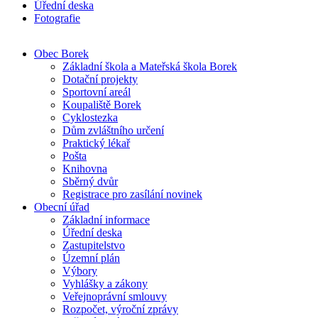
Úřední deska
Fotografie
Obec Borek
Základní škola a Mateřská škola Borek
Dotační projekty
Sportovní areál
Koupaliště Borek
Cyklostezka
Dům zvláštního určení
Praktický lékař
Pošta
Knihovna
Sběrný dvůr
Registrace pro zasílání novinek
Obecní úřad
Základní informace
Úřední deska
Zastupitelstvo
Územní plán
Výbory
Vyhlášky a zákony
Veřejnoprávní smlouvy
Rozpočet, výroční zprávy