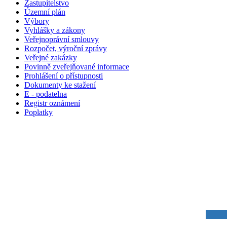
Zastupitelstvo
Územní plán
Výbory
Vyhlášky a zákony
Veřejnoprávní smlouvy
Rozpočet, výroční zprávy
Veřejné zakázky
Povinně zveřejňované informace
Prohlášení o přístupnosti
Dokumenty ke stažení
E - podatelna
Registr oznámení
Poplatky